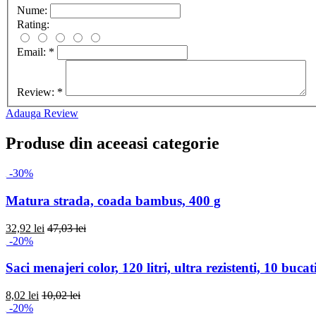
Nume:
Rating:
Email:
*
Review:
*
Adauga Review
Produse din aceeasi categorie
-30%
Matura strada, coada bambus, 400 g
32,92 lei
47,03 lei
-20%
Saci menajeri color, 120 litri, ultra rezistenti, 10 bucat
8,02 lei
10,02 lei
-20%