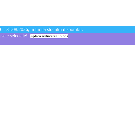
 - 31.08.2026, in limita stocului disponibil.
ele selectate!
Aplica reducerea in cos