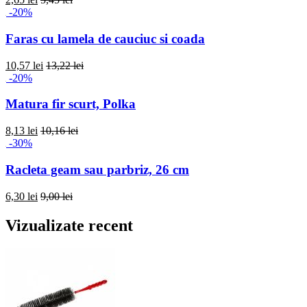
-20%
Faras cu lamela de cauciuc si coada
10,57 lei
13,22 lei
-20%
Matura fir scurt, Polka
8,13 lei
10,16 lei
-30%
Racleta geam sau parbriz, 26 cm
6,30 lei
9,00 lei
Vizualizate recent