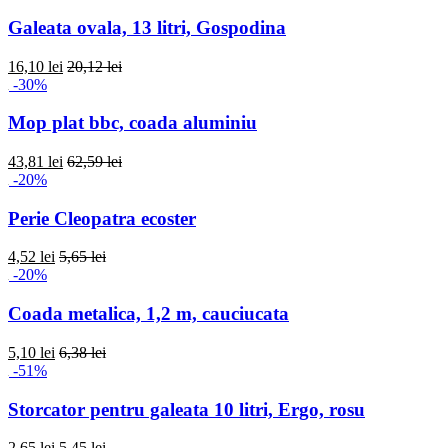
Galeata ovala, 13 litri, Gospodina
16,10 lei
20,12 lei
-30%
Mop plat bbc, coada aluminiu
43,81 lei
62,59 lei
-20%
Perie Cleopatra ecoster
4,52 lei
5,65 lei
-20%
Coada metalica, 1,2 m, cauciucata
5,10 lei
6,38 lei
-51%
Storcator pentru galeata 10 litri, Ergo, rosu
2,65 lei
5,45 lei