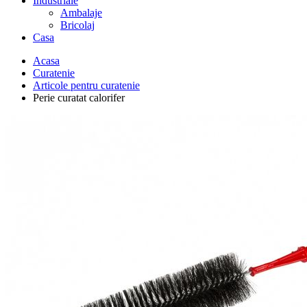
Industriale
Ambalaje
Bricolaj
Casa
Acasa
Curatenie
Articole pentru curatenie
Perie curatat calorifer