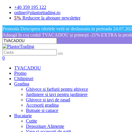
+40 359 195 122
online@plastortrading.ro
5%
Reducere la abonare newsletter
Promotia Descopera ofertele verii se desfasoara in perioada 24.07.2026
Adaugă în coș codul TVACADOU și primești -21% EXTRA la produs
0
TVACADOU
Promo
Chilipiruri
Gradina
Ghivece si farfurii pentru ghivece
Jardiniere si tavi pentru jardiniere
Ghivece si tavi de rasad
Accesorii gradina
Butoaie si capace
Bucatarie
Cutite
Depozitare Alimente
Vase si accesorii de gatit