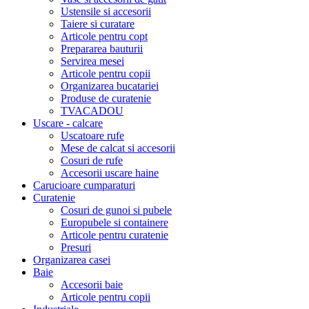
Ustensile si accesorii
Taiere si curatare
Articole pentru copt
Prepararea bauturii
Servirea mesei
Articole pentru copii
Organizarea bucatariei
Produse de curatenie
TVACADOU
Uscare - calcare
Uscatoare rufe
Mese de calcat si accesorii
Cosuri de rufe
Accesorii uscare haine
Carucioare cumparaturi
Curatenie
Cosuri de gunoi si pubele
Europubele si containere
Articole pentru curatenie
Presuri
Organizarea casei
Baie
Accesorii baie
Articole pentru copii