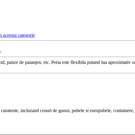
n aceeasi categorie
.
 praf, panze de paianjen, etc. Peria este flexibila putand lua aproximativ 
uratenie, incluzand cosuri de gunoi, pubele si europubele, containere, m