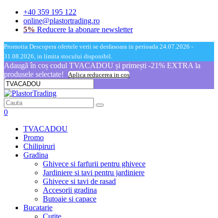
+40 359 195 122
online@plastortrading.ro
5%
Reducere la abonare newsletter
Promotia Descopera ofertele verii se desfasoara in perioada 24.07.2026 -
31.08.2026, in limita stocului disponibil.
Adaugă în coș codul TVACADOU și primești -21% EXTRA la
produsele selectate!
Aplica reducerea in cos
0
TVACADOU
Promo
Chilipiruri
Gradina
Ghivece si farfurii pentru ghivece
Jardiniere si tavi pentru jardiniere
Ghivece si tavi de rasad
Accesorii gradina
Butoaie si capace
Bucatarie
Cutite