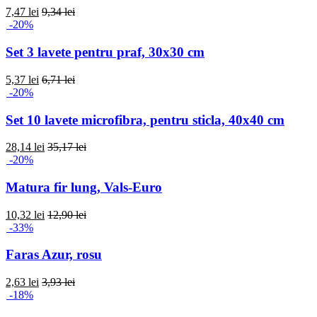
7,47 lei
9,34 lei
-20%
Set 3 lavete pentru praf, 30x30 cm
5,37 lei
6,71 lei
-20%
Set 10 lavete microfibra, pentru sticla, 40x40 cm
28,14 lei
35,17 lei
-20%
Matura fir lung, Vals-Euro
10,32 lei
12,90 lei
-33%
Faras Azur, rosu
2,63 lei
3,93 lei
-18%