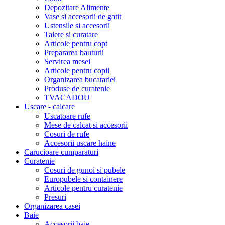
Depozitare Alimente
Vase si accesorii de gatit
Ustensile si accesorii
Taiere si curatare
Articole pentru copt
Prepararea bauturii
Servirea mesei
Articole pentru copii
Organizarea bucatariei
Produse de curatenie
TVACADOU
Uscare - calcare
Uscatoare rufe
Mese de calcat si accesorii
Cosuri de rufe
Accesorii uscare haine
Carucioare cumparaturi
Curatenie
Cosuri de gunoi si pubele
Europubele si containere
Articole pentru curatenie
Presuri
Organizarea casei
Baie
Accesorii baie