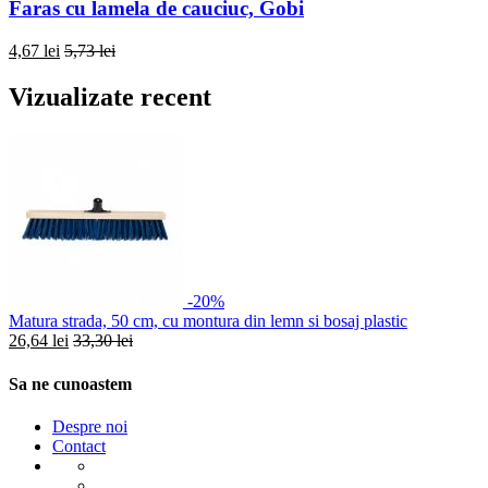
Faras cu lamela de cauciuc, Gobi
4,67 lei
5,73 lei
Vizualizate recent
-20%
Matura strada, 50 cm, cu montura din lemn si bosaj plastic
26,64 lei
33,30 lei
Sa ne cunoastem
Despre noi
Contact