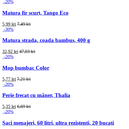
-20%
Matura fir scurt, Tango Eco
5,99 lei
7,49 lei
-30%
Matura strada, coada bambus, 400 g
32,92 lei
47,03 lei
-20%
Mop bumbac Color
5,77 lei
7,21 lei
-20%
Perie frecat cu mâner, Thalia
5,35 lei
6,69 lei
-20%
Saci menajeri, 60 litri, ultra rezistenti, 20 bucati