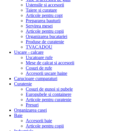
Ustensile si accesorii
Taiere si curatare
Articole pentru copt
Prepararea bauturii
Servirea mesei
Articole pentru copii
Organizarea bucatariei
Produse de curatenie
TVACADOU
Uscare - calcare
Uscatoare rufe
Mese de calcat si accesorii
Cosuri de rufe
Accesorii uscare haine
Carucioare cumparaturi
Curatenie
Cosuri de gunoi si pubele
Europubele si containere
Articole pentru curatenie
Presuri
Organizarea casei
Baie
Accesorii baie
Articole pentru copii