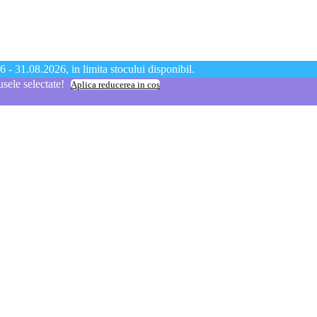
 - 31.08.2026, in limita stocului disponibil.
ele selectate!
Aplica reducerea in cos