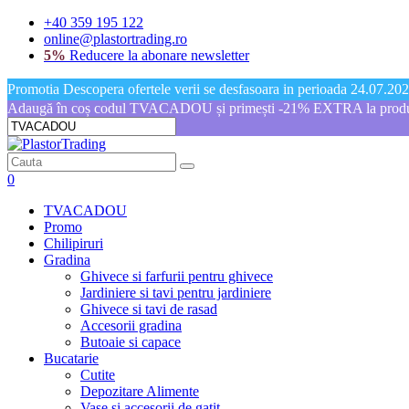
+40 359 195 122
online@plastortrading.ro
5%
Reducere la abonare newsletter
Promotia Descopera ofertele verii se desfasoara in perioada 24.07.2026
Adaugă în coș codul TVACADOU și primești -21% EXTRA la produs
0
TVACADOU
Promo
Chilipiruri
Gradina
Ghivece si farfurii pentru ghivece
Jardiniere si tavi pentru jardiniere
Ghivece si tavi de rasad
Accesorii gradina
Butoaie si capace
Bucatarie
Cutite
Depozitare Alimente
Vase si accesorii de gatit