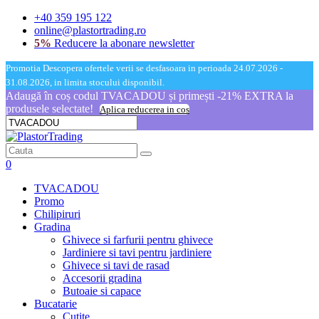
+40 359 195 122
online@plastortrading.ro
5%
Reducere la abonare newsletter
Promotia Descopera ofertele verii se desfasoara in perioada 24.07.2026 -
31.08.2026, in limita stocului disponibil.
Adaugă în coș codul TVACADOU și primești -21% EXTRA la
produsele selectate!
Aplica reducerea in cos
0
TVACADOU
Promo
Chilipiruri
Gradina
Ghivece si farfurii pentru ghivece
Jardiniere si tavi pentru jardiniere
Ghivece si tavi de rasad
Accesorii gradina
Butoaie si capace
Bucatarie
Cutite