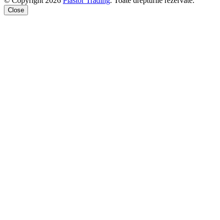
© Copyright 2026
Plastor Trading
. Toate drepturile rezervate.
Close