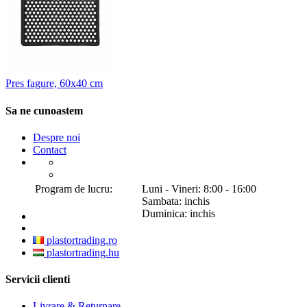
Pres fagure, 60x40 cm
Sa ne cunoastem
Despre noi
Contact
Program de lucru:
Luni - Vineri: 8:00 - 16:00
Sambata: inchis
Duminica: inchis
plastortrading.ro
plastortrading.hu
Servicii clienti
Livrare & Returnare