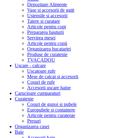
Depozitare Alimente
Vase si accesorii de gatit
Ustensile si accesorii
Taiere si curatare
Articole pentru copt
Prepararea bauturii
Servirea mesei
Articole pentru copii
Organizarea bucatariei
Produse de curatenie
TVACADOU
Uscare - calcare
Uscatoare rufe
Mese de calcat si accesorii
Cosuri de rufe
Accesorii uscare haine
Carucioare cumparaturi
Curatenie
Cosuri de gunoi si pubele
Europubele si containere
Articole pentru curatenie
Presuri
Organizarea casei
Baie
Accesorii baie