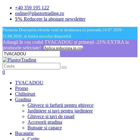
+40 359 195 122
online@plastortrading.ro
5%
Reducere la abonare newsletter
Promotia Descopera ofertele verii se desfasoara in perioada 24.07.2026 -
31.08.2026, in limita stocului disponibil.
Adaugă în coș codul TVACADOU și primești -21% EXTRA la
produsele selectate!
Aplica reducerea in cos
0
TVACADOU
Promo
Chilipiruri
Gradina
Ghivece si farfurii pentru ghivece
Jardiniere si tavi pentru jardiniere
Ghivece si tavi de rasad
Accesorii gradina
Butoaie si capace
Bucatarie
Cutite