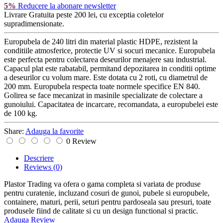
5%
Reducere la abonare newsletter
Livrare Gratuita
peste 200 lei, cu exceptia coletelor
supradimensionate.
Europubela de 240 litri din material plastic HDPE, rezistent la
conditiile atmosferice, protectie UV si socuri mecanice. Europubela
este perfecta pentru colectarea deseurilor menajere sau industrial.
Capacul plat este rabatabil, permitand depozitarea in conditii optime
a deseurilor cu volum mare. Este dotata cu 2 roti, cu diametrul de
200 mm. Europubela respecta toate normele specifice EN 840.
Golirea se face mecanizat in masinile specializate de colectare a
gunoiului. Capacitatea de incarcare, recomandata, a europubelei este
de 100 kg.
Share:
Adauga la favorite
0 Review
Descriere
Reviews
(0)
Plastor Trading va ofera o gama completa si variata de produse
pentru curatenie, incluzand cosuri de gunoi, pubele si europubele,
containere, maturi, perii, seturi pentru pardoseala sau presuri, toate
produsele fiind de calitate si cu un design functional si practic.
Adauga Review