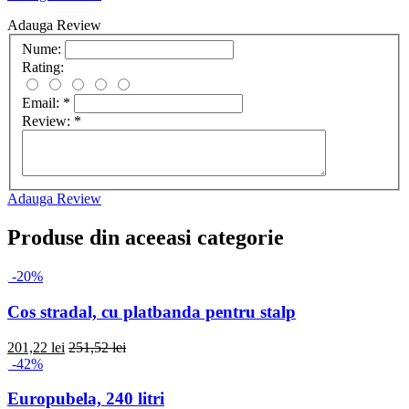
Adauga Review
Nume:
Rating:
Email:
*
Review:
*
Adauga Review
Produse din aceeasi categorie
-20%
Cos stradal, cu platbanda pentru stalp
201,22 lei
251,52 lei
-42%
Europubela, 240 litri