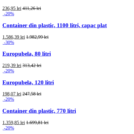
236,95 lei
411,26 lei
-20%
Container din plastic, 1100 litri, capac plat
1.586,39 lei
1.982,99 lei
-30%
Europubela, 80 litri
219,39 lei
313,42 lei
-20%
Europubela, 120 litri
198,07 lei
247,58 lei
-20%
Container din plastic, 770 litri
1.359,85 lei
1.699,81 lei
-20%