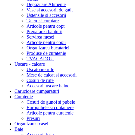
Depozitare Alimente
Vase si accesorii de gatit
Ustensile si accesorii
Taiere si curatare
Articole pentru copt
Prepararea bauturii
Servirea mesei
Articole pentru copii
Organizarea bucatariei
Produse de curatenie
TVACADOU
Uscare - calcare
Uscatoare rufe
Mese de calcat si accesorii
Cosuri de rufe
Accesorii uscare haine
Carucioare cumparaturi
Curatenie
Cosuri de gunoi si pubele
Europubele si containere
Articole pentru curatenie
Presuri
Organizarea casei
Baie
Accesorii baie