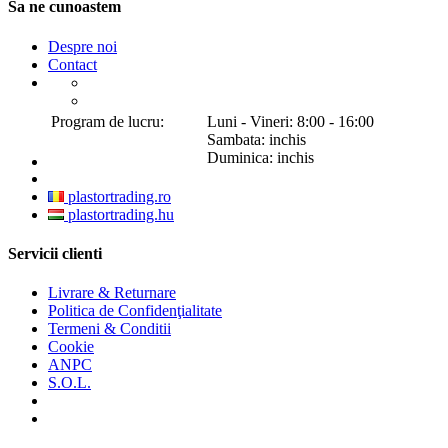
Sa ne cunoastem
Despre noi
Contact
Program de lucru:
Luni - Vineri: 8:00 - 16:00
Sambata: inchis
Duminica: inchis
plastortrading.ro
plastortrading.hu
Servicii clienti
Livrare & Returnare
Politica de Confidenţialitate
Termeni & Conditii
Cookie
ANPC
S.O.L.