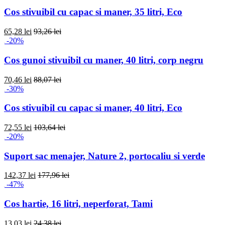
Cos stivuibil cu capac si maner, 35 litri, Eco
65,28 lei
93,26 lei
-20%
Cos gunoi stivuibil cu maner, 40 litri, corp negru
70,46 lei
88,07 lei
-30%
Cos stivuibil cu capac si maner, 40 litri, Eco
72,55 lei
103,64 lei
-20%
Suport sac menajer, Nature 2, portocaliu si verde
142,37 lei
177,96 lei
-47%
Cos hartie, 16 litri, neperforat, Tami
13,03 lei
24,38 lei