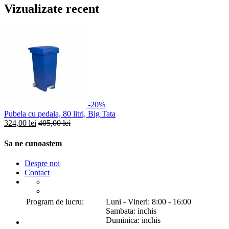
Vizualizate recent
-20%
Pubela cu pedala, 80 litri, Big Tata
324,00 lei
405,00 lei
Sa ne cunoastem
Despre noi
Contact
Program de lucru:
Luni - Vineri: 8:00 - 16:00
Sambata: inchis
Duminica: inchis