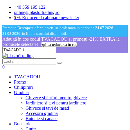
+40 359 195 122
online@plastortrading.ro
5%
Reducere la abonare newsletter
Promotia Descopera ofertele verii se desfasoara in perioada 24.07.2026 -
31.08.2026, in limita stocului disponibil.
Adaugă în coș codul TVACADOU și primești -21% EXTRA la
produsele selectate!
Aplica reducerea in cos
0
TVACADOU
Promo
Chilipiruri
Gradina
Ghivece si farfurii pentru ghivece
Jardiniere si tavi pentru jardiniere
Ghivece si tavi de rasad
Accesorii gradina
Butoaie si capace
Bucatarie
Cutite