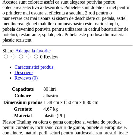
Acestea sunt colorate astfel ca sunt alegerea potrivita pentru
colectarea selectiva a deseurilor. Pubelele sunt dotate cu inel pentru
o prindere mai usoara si eficienta a sacului, 2 roti pentru o
manevrare cat mai usoara si sistem de deschidere cu pedala, astfel
mentinerea igienei mainilor dumneavoastra este foarte simpla,
pubela devenind potrivita pentru utilizarea in cadrul bucatariilor de
hoteluri, restaurante, spitale, etc. Pubela este produsa din material
plastic rezistent.
Share:
Adauga la favorite
0 Review
Caracteristici produs
Descriere
Reviews
(0)
Capacitate
80 litri
Culoare
albastru
Dimensiuni produs
L 38 cm x l 50 cm x h 80 cm
Greutate
4,67 kg
Material
plastic (PP)
Plastor Trading va ofera o gama completa si variata de produse
pentru curatenie, incluzand cosuri de gunoi, pubele si europubele,
containere, maturi, perii, seturi pentru pardoseala sau presuri, toate