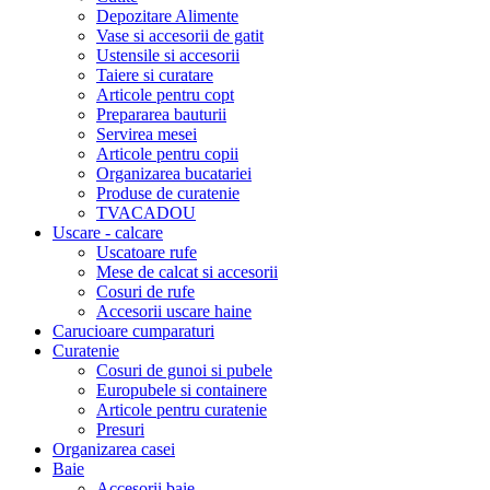
Depozitare Alimente
Vase si accesorii de gatit
Ustensile si accesorii
Taiere si curatare
Articole pentru copt
Prepararea bauturii
Servirea mesei
Articole pentru copii
Organizarea bucatariei
Produse de curatenie
TVACADOU
Uscare - calcare
Uscatoare rufe
Mese de calcat si accesorii
Cosuri de rufe
Accesorii uscare haine
Carucioare cumparaturi
Curatenie
Cosuri de gunoi si pubele
Europubele si containere
Articole pentru curatenie
Presuri
Organizarea casei
Baie
Accesorii baie