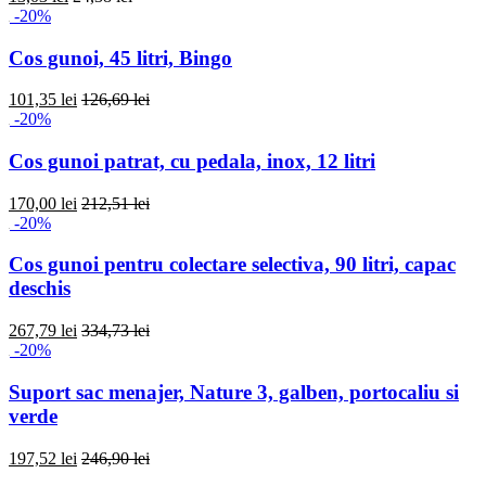
-20%
Cos gunoi, 45 litri, Bingo
101,35 lei
126,69 lei
-20%
Cos gunoi patrat, cu pedala, inox, 12 litri
170,00 lei
212,51 lei
-20%
Cos gunoi pentru colectare selectiva, 90 litri, capac
deschis
267,79 lei
334,73 lei
-20%
Suport sac menajer, Nature 3, galben, portocaliu si
verde
197,52 lei
246,90 lei