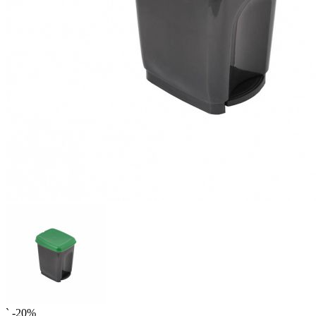
`
-20%