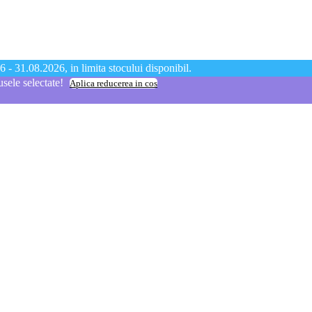
 - 31.08.2026, in limita stocului disponibil.
ele selectate!
Aplica reducerea in cos