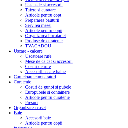
Ustensile si accesorii
Taiere si curatare
Articole pentru copt
Prepararea bauturii
Servirea mesei
Articole pentru copii
Organizarea bucatariei
Produse de curatenie
TVACADOU
Uscare - calcare
Uscatoare rufe
Mese de calcat si accesorii
Cosuri de rufe
Accesorii uscare haine
Carucioare cumparaturi
Curatenie
Cosuri de gunoi si pubele
Europubele si containere
Articole pentru curatenie
Presuri
Organizarea casei
Baie
Accesorii baie
Articole pentru copii