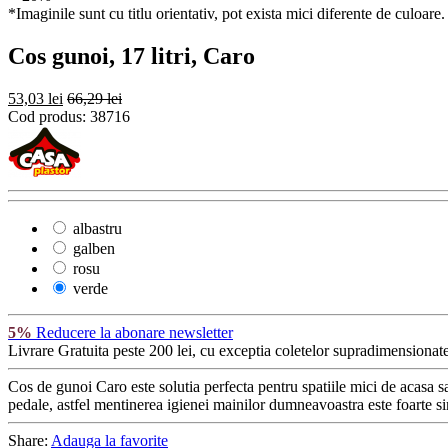
*Imaginile sunt cu titlu orientativ, pot exista mici diferente de culoare.
Cos gunoi, 17 litri, Caro
53,03 lei
66,29 lei
Cod produs:
38716
albastru
galben
rosu
verde
5%
Reducere la abonare newsletter
Livrare Gratuita
peste 200 lei, cu exceptia coletelor supradimensionate
Cos de gunoi Caro este solutia perfecta pentru spatiile mici de acasa s
pedale, astfel mentinerea igienei mainilor dumneavoastra este foarte si
Share:
Adauga la favorite