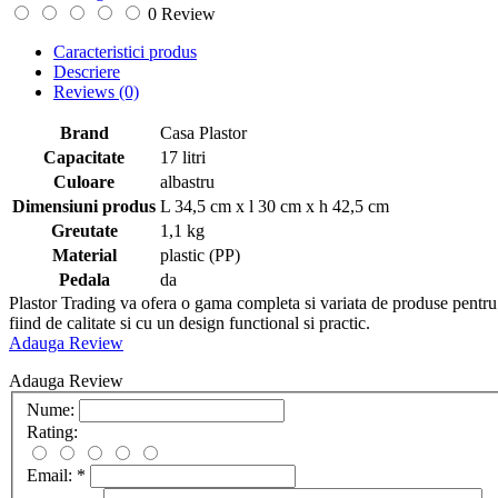
0 Review
Caracteristici produs
Descriere
Reviews
(0)
Brand
Casa Plastor
Capacitate
17 litri
Culoare
albastru
Dimensiuni produs
L 34,5 cm x l 30 cm x h 42,5 cm
Greutate
1,1 kg
Material
plastic (PP)
Pedala
da
Plastor Trading va ofera o gama completa si variata de produse pentru c
fiind de calitate si cu un design functional si practic.
Adauga Review
Adauga Review
Nume:
Rating:
Email:
*