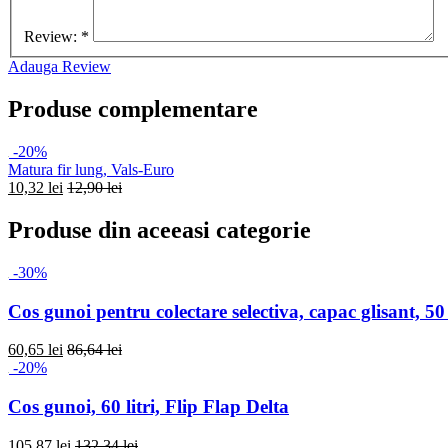
Review:
*
Adauga Review
Produse complementare
-20%
Matura fir lung, Vals-Euro
10,32 lei
12,90 lei
Produse din aceeasi categorie
-30%
Cos gunoi pentru colectare selectiva, capac glisant, 50 
60,65 lei
86,64 lei
-20%
Cos gunoi, 60 litri, Flip Flap Delta
105,87 lei
132,34 lei