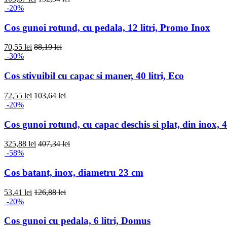
-20%
Cos gunoi rotund, cu pedala, 12 litri, Promo Inox
70,55 lei
88,19 lei
-30%
Cos stivuibil cu capac si maner, 40 litri, Eco
72,55 lei
103,64 lei
-20%
Cos gunoi rotund, cu capac deschis si plat, din inox, 42
325,88 lei
407,34 lei
-58%
Cos batant, inox, diametru 23 cm
53,41 lei
126,88 lei
-20%
Cos gunoi cu pedala, 6 litri, Domus