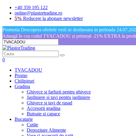
+40 359 195 122
online@plastortrading.ro
5%
Reducere la abonare newsletter
Promotia Descopera ofertele verii se desfasoara in perioada 24.07.2026
Adaugă în coș codul TVACADOU și primești -21% EXTRA la produs
0
TVACADOU
Promo
Chilipiruri
Gradina
Ghivece si farfurii pentru ghivece
Jardiniere si tavi pentru jardiniere
Ghivece si tavi de rasad
Accesorii gradina
Butoaie si capace
Bucatarie
Cutite
Depozitare Alimente
Vase si accesorii de gatit