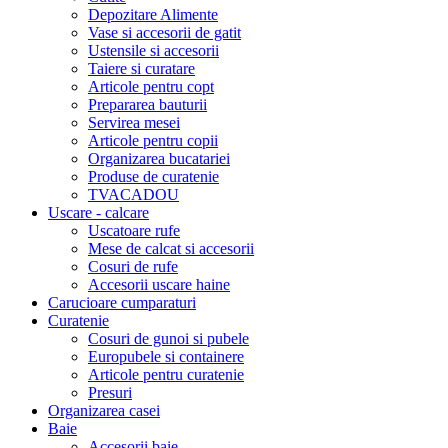
Depozitare Alimente
Vase si accesorii de gatit
Ustensile si accesorii
Taiere si curatare
Articole pentru copt
Prepararea bauturii
Servirea mesei
Articole pentru copii
Organizarea bucatariei
Produse de curatenie
TVACADOU
Uscare - calcare
Uscatoare rufe
Mese de calcat si accesorii
Cosuri de rufe
Accesorii uscare haine
Carucioare cumparaturi
Curatenie
Cosuri de gunoi si pubele
Europubele si containere
Articole pentru curatenie
Presuri
Organizarea casei
Baie
Accesorii baie