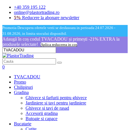
+40 359 195 122
online@plastortrading.ro
5%
Reducere la abonare newsletter
Promotia Descopera ofertele verii se desfasoara in perioada 24.07.2026 -
31.08.2026, in limita stocului disponibil.
Adaugă în coș codul TVACADOU și primești -21% EXTRA la
produsele selectate!
Aplica reducerea in cos
0
TVACADOU
Promo
Chilipiruri
Gradina
Ghivece si farfurii pentru ghivece
Jardiniere si tavi pentru jardiniere
Ghivece si tavi de rasad
Accesorii gradina
Butoaie si capace
Bucatarie
Cutite