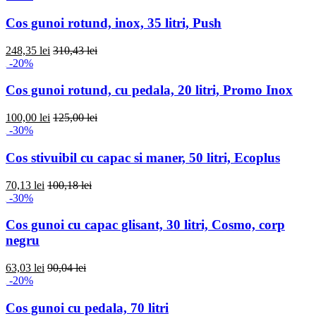
Cos gunoi rotund, inox, 35 litri, Push
248,35 lei
310,43 lei
-20%
Cos gunoi rotund, cu pedala, 20 litri, Promo Inox
100,00 lei
125,00 lei
-30%
Cos stivuibil cu capac si maner, 50 litri, Ecoplus
70,13 lei
100,18 lei
-30%
Cos gunoi cu capac glisant, 30 litri, Cosmo, corp
negru
63,03 lei
90,04 lei
-20%
Cos gunoi cu pedala, 70 litri