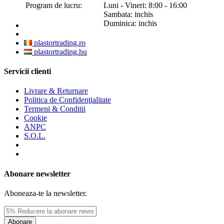
Program de lucru:
Luni - Vineri: 8:00 - 16:00
Sambata: inchis
Duminica: inchis
plastortrading.ro
plastortrading.hu
Servicii clienti
Livrare & Returnare
Politica de Confidenţialitate
Termeni & Conditii
Cookie
ANPC
S.O.L.
Abonare newsletter
Aboneaza-te la newsletter.
Abonare