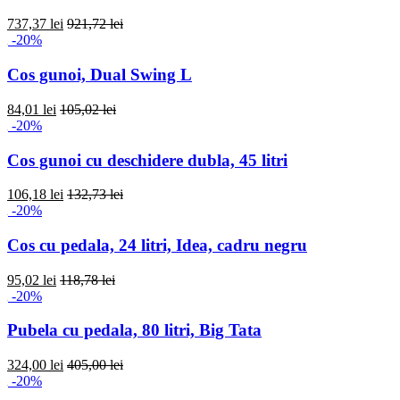
737,37 lei
921,72 lei
-20%
Cos gunoi, Dual Swing L
84,01 lei
105,02 lei
-20%
Cos gunoi cu deschidere dubla, 45 litri
106,18 lei
132,73 lei
-20%
Cos cu pedala, 24 litri, Idea, cadru negru
95,02 lei
118,78 lei
-20%
Pubela cu pedala, 80 litri, Big Tata
324,00 lei
405,00 lei
-20%