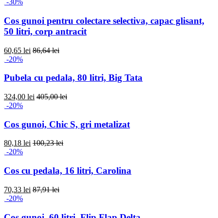
-30%
Cos gunoi pentru colectare selectiva, capac glisant,
50 litri, corp antracit
60,65 lei
86,64 lei
-20%
Pubela cu pedala, 80 litri, Big Tata
324,00 lei
405,00 lei
-20%
Cos gunoi, Chic S, gri metalizat
80,18 lei
100,23 lei
-20%
Cos cu pedala, 16 litri, Carolina
70,33 lei
87,91 lei
-20%
Cos gunoi, 60 litri, Flip Flap Delta