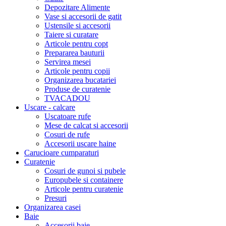
Depozitare Alimente
Vase si accesorii de gatit
Ustensile si accesorii
Taiere si curatare
Articole pentru copt
Prepararea bauturii
Servirea mesei
Articole pentru copii
Organizarea bucatariei
Produse de curatenie
TVACADOU
Uscare - calcare
Uscatoare rufe
Mese de calcat si accesorii
Cosuri de rufe
Accesorii uscare haine
Carucioare cumparaturi
Curatenie
Cosuri de gunoi si pubele
Europubele si containere
Articole pentru curatenie
Presuri
Organizarea casei
Baie
Accesorii baie