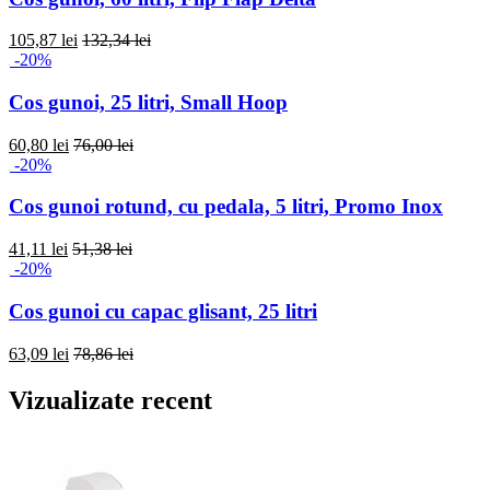
105,87 lei
132,34 lei
-20%
Cos gunoi, 25 litri, Small Hoop
60,80 lei
76,00 lei
-20%
Cos gunoi rotund, cu pedala, 5 litri, Promo Inox
41,11 lei
51,38 lei
-20%
Cos gunoi cu capac glisant, 25 litri
63,09 lei
78,86 lei
Vizualizate recent