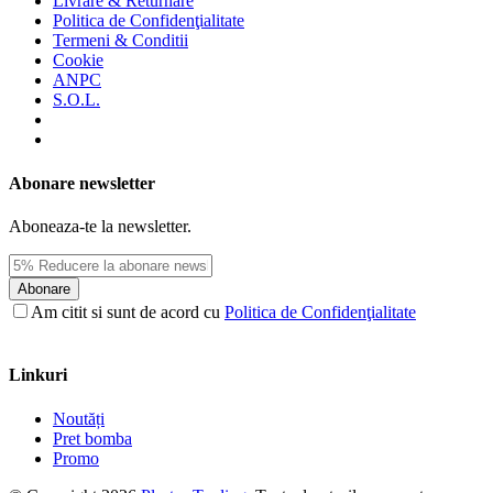
Livrare & Returnare
Politica de Confidenţialitate
Termeni & Conditii
Cookie
ANPC
S.O.L.
Abonare newsletter
Aboneaza-te la newsletter.
Abonare
Am citit si sunt de acord cu
Politica de Confidenţialitate
Linkuri
Noutăți
Pret bomba
Promo