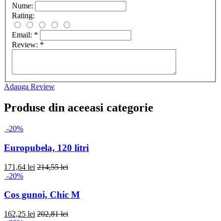
Nume:
Rating:
Email:
*
Review:
*
Adauga Review
Produse din aceeasi categorie
-20%
Europubela, 120 litri
171,64 lei
214,55 lei
-20%
Cos gunoi, Chic M
162,25 lei
202,81 lei