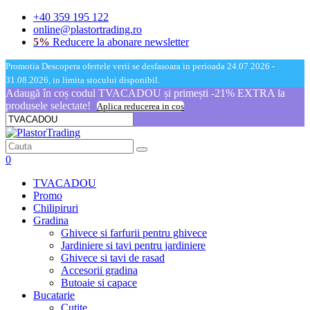
+40 359 195 122
online@plastortrading.ro
5%
Reducere la abonare newsletter
Promotia Descopera ofertele verii se desfasoara in perioada 24.07.2026 -
31.08.2026, in limita stocului disponibil.
Adaugă în coș codul TVACADOU și primești -21% EXTRA la
produsele selectate!
Aplica reducerea in cos
0
TVACADOU
Promo
Chilipiruri
Gradina
Ghivece si farfurii pentru ghivece
Jardiniere si tavi pentru jardiniere
Ghivece si tavi de rasad
Accesorii gradina
Butoaie si capace
Bucatarie
Cutite