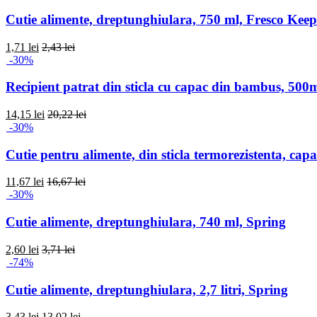
Cutie alimente, dreptunghiulara, 750 ml, Fresco Kee
1,71 lei
2,43 lei
-30%
Recipient patrat din sticla cu capac din bambus, 500
14,15 lei
20,22 lei
-30%
Cutie pentru alimente, din sticla termorezistenta, cap
11,67 lei
16,67 lei
-30%
Cutie alimente, dreptunghiulara, 740 ml, Spring
2,60 lei
3,71 lei
-74%
Cutie alimente, dreptunghiulara, 2,7 litri, Spring
3,43 lei
13,02 lei