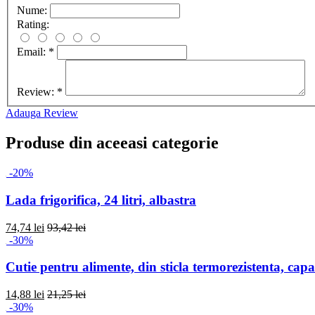
Nume:
Rating:
Email:
*
Review:
*
Adauga Review
Produse din aceeasi categorie
-20%
Lada frigorifica, 24 litri, albastra
74,74 lei
93,42 lei
-30%
Cutie pentru alimente, din sticla termorezistenta, capac
14,88 lei
21,25 lei
-30%