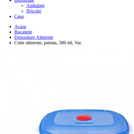
Industriale
Ambalaje
Bricolaj
Casa
Acasa
Bucatarie
Depozitare Alimente
Cutie alimente, patrata, 580 ml, Vac