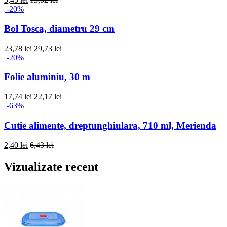
-20%
Bol Tosca, diametru 29 cm
23,78 lei
29,73 lei
-20%
Folie aluminiu, 30 m
17,74 lei
22,17 lei
-63%
Cutie alimente, dreptunghiulara, 710 ml, Merienda
2,40 lei
6,43 lei
Vizualizate recent