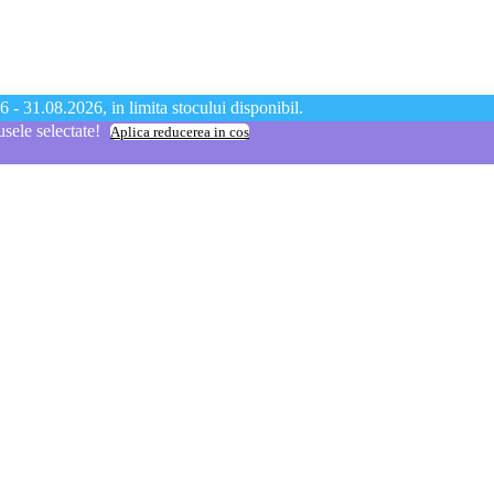
 - 31.08.2026, in limita stocului disponibil.
ele selectate!
Aplica reducerea in cos