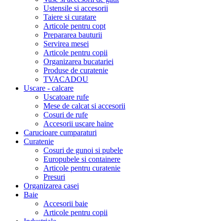
Ustensile si accesorii
Taiere si curatare
Articole pentru copt
Prepararea bauturii
Servirea mesei
Articole pentru copii
Organizarea bucatariei
Produse de curatenie
TVACADOU
Uscare - calcare
Uscatoare rufe
Mese de calcat si accesorii
Cosuri de rufe
Accesorii uscare haine
Carucioare cumparaturi
Curatenie
Cosuri de gunoi si pubele
Europubele si containere
Articole pentru curatenie
Presuri
Organizarea casei
Baie
Accesorii baie
Articole pentru copii