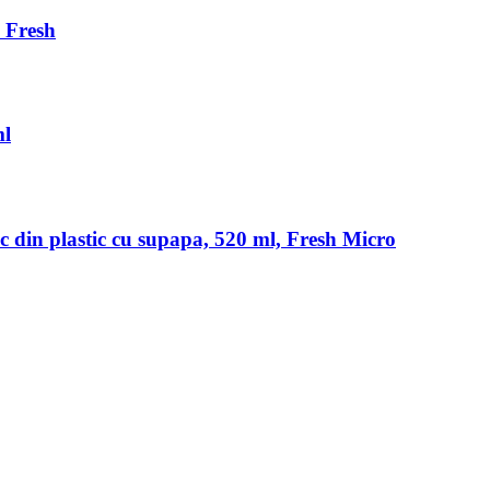
p Fresh
ml
ac din plastic cu supapa, 520 ml, Fresh Micro