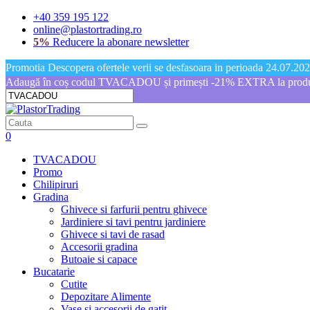
+40 359 195 122
online@plastortrading.ro
5%
Reducere la abonare newsletter
Promotia Descopera ofertele verii se desfasoara in perioada 24.07.2026
Adaugă în coș codul TVACADOU și primești -21% EXTRA la produs
0
TVACADOU
Promo
Chilipiruri
Gradina
Ghivece si farfurii pentru ghivece
Jardiniere si tavi pentru jardiniere
Ghivece si tavi de rasad
Accesorii gradina
Butoaie si capace
Bucatarie
Cutite
Depozitare Alimente
Vase si accesorii de gatit