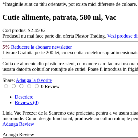
*Imaginile sunt cu titlu orientativ, pot exista mici diferente de culoare.
Cutie alimente, patrata, 580 ml, Vac
Cod produs:
S2-450/2
Produsul nu mai face parte din oferta Plastor Trading.
Vezi produse di
5%
Reducere la abonare newsletter
Livrare Gratuita
peste 200 lei, cu exceptia coletelor supradimensionate
Cutia de alimente din plastic rezistent, cu manere care fac mai usoara 
usoara datorita colturilor rotunjite ale cutiei. Poate fi introdusa in fri
Share:
Adauga la favorite
0 Review
Descriere
Reviews
(0)
Linia Vac Freezer de la Sanremo este proiectata pentru a va usura ziua i
microunde. Cu un design functional, produsele au colturi rotunjite pen
Adauga Review
Adauga Review