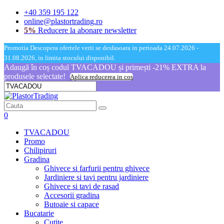
+40 359 195 122
online@plastortrading.ro
5%
Reducere la abonare newsletter
Promotia Descopera ofertele verii se desfasoara in perioada 24.07.2026 -
31.08.2026, in limita stocului disponibil.
Adaugă în coș codul TVACADOU și primești -21% EXTRA la
produsele selectate!
Aplica reducerea in cos
0
TVACADOU
Promo
Chilipiruri
Gradina
Ghivece si farfurii pentru ghivece
Jardiniere si tavi pentru jardiniere
Ghivece si tavi de rasad
Accesorii gradina
Butoaie si capace
Bucatarie
Cutite