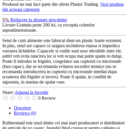
Produsul nu mai face parte din oferta Plastor Trading.
Vezi produse
din aceeasi categorie
5%
Reducere la abonare newsletter
Livrare Gratuita
peste 200 lei, cu exceptia coletelor
supradimensionate.
Setul de cutii alimente este fabricat dintr-un plastic foarte rezistent.
In plus, setul are capace ce asigura inchiderea etansa si impiedica
varsarea lichidelor. Capacele si cutiile sunt usor stivuibile intre ele,
astfel veti evita ratacirea lor si veti ocupa mai putin spatiu in dulap.
Poate fi introdus in frigider, congelator sau cuptorul cu microunde
(fara capac), dar se recomanda evitarea socurilor termice (nu se
recomanda introducerea in cuptorul cu microunde imediat dupa
scoaterea din frigider si invers). Poate fi spalat, in conditii de
siguranta, in masina de spalat vase.
Share:
Adauga la favorite
0 Review
Descriere
Reviews
(0)
Rubbermaid este unul dintre cei mai mari producatori si distribuitori
de articole de uz casnic, brandul fiind cunoscut pentru calitatea si