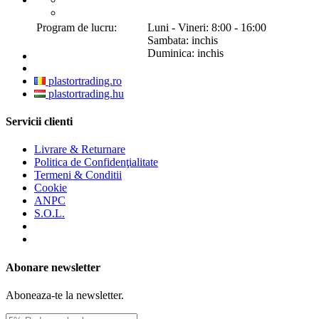
Program de lucru:
Luni - Vineri: 8:00 - 16:00
Sambata: inchis
Duminica: inchis
plastortrading.ro
plastortrading.hu
Servicii clienti
Livrare & Returnare
Politica de Confidenţialitate
Termeni & Conditii
Cookie
ANPC
S.O.L.
Abonare newsletter
Aboneaza-te la newsletter.