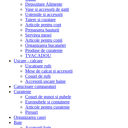
Depozitare Alimente
Vase si accesorii de gatit
Ustensile si accesorii
Taiere si curatare
Articole pentru copt
Prepararea bauturii
Servirea mesei
Articole pentru copii
Organizarea bucatariei
Produse de curatenie
TVACADOU
Uscare - calcare
Uscatoare rufe
Mese de calcat si accesorii
Cosuri de rufe
Accesorii uscare haine
Carucioare cumparaturi
Curatenie
Cosuri de gunoi si pubele
Europubele si containere
Articole pentru curatenie
Presuri
Organizarea casei
Baie
Accesorii baie