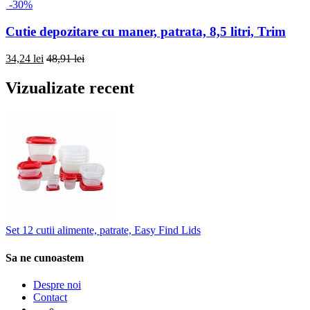
-30%
Cutie depozitare cu maner, patrata, 8,5 litri, Trim
34,24 lei
48,91 lei
Vizualizate recent
Set 12 cutii alimente, patrate, Easy Find Lids
Sa ne cunoastem
Despre noi
Contact