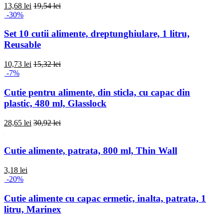
13,68 lei
19,54 lei
-30%
Set 10 cutii alimente, dreptunghiulare, 1 litru,
Reusable
10,73 lei
15,32 lei
-7%
Cutie pentru alimente, din sticla, cu capac din
plastic, 480 ml, Glasslock
28,65 lei
30,92 lei
Cutie alimente, patrata, 800 ml, Thin Wall
3,18 lei
-20%
Cutie alimente cu capac ermetic, inalta, patrata, 1
litru, Marinex