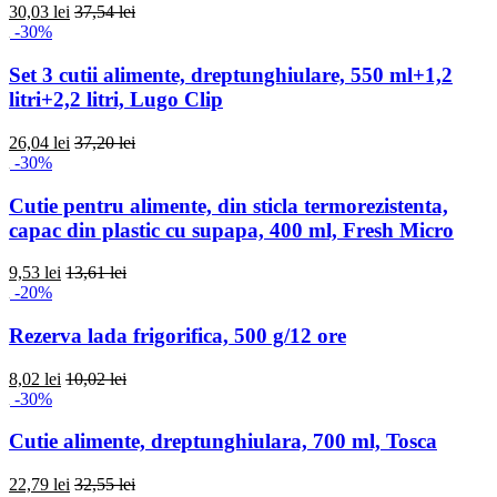
30,03 lei
37,54 lei
-30%
Set 3 cutii alimente, dreptunghiulare, 550 ml+1,2
litri+2,2 litri, Lugo Clip
26,04 lei
37,20 lei
-30%
Cutie pentru alimente, din sticla termorezistenta,
capac din plastic cu supapa, 400 ml, Fresh Micro
9,53 lei
13,61 lei
-20%
Rezerva lada frigorifica, 500 g/12 ore
8,02 lei
10,02 lei
-30%
Cutie alimente, dreptunghiulara, 700 ml, Tosca
22,79 lei
32,55 lei