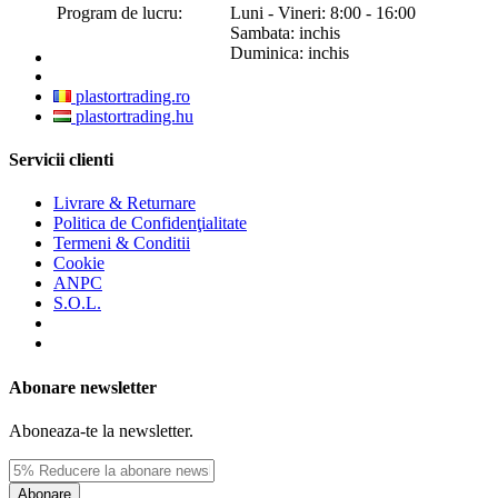
Program de lucru:
Luni - Vineri: 8:00 - 16:00
Sambata: inchis
Duminica: inchis
plastortrading.ro
plastortrading.hu
Servicii clienti
Livrare & Returnare
Politica de Confidenţialitate
Termeni & Conditii
Cookie
ANPC
S.O.L.
Abonare newsletter
Aboneaza-te la newsletter.
Abonare