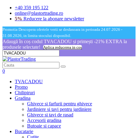
+40 359 195 122
online@plastortrading.ro
5%
Reducere la abonare newsletter
Promotia Descopera ofertele verii se desfasoara in perioada 24.07.2026 -
31.08.2026, in limita stocului disponibil.
Adaugă în coș codul TVACADOU și primești -21% EXTRA la
produsele selectate!
Aplica reducerea in cos
0
TVACADOU
Promo
Chilipiruri
Gradina
Ghivece si farfurii pentru ghivece
Jardiniere si tavi pentru jardiniere
Ghivece si tavi de rasad
Accesorii gradina
Butoaie si capace
Bucatarie
Cutite