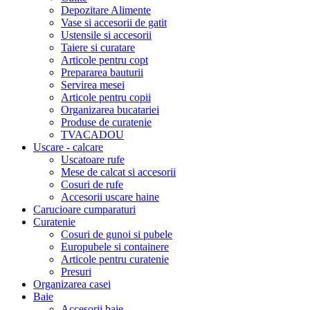
Depozitare Alimente
Vase si accesorii de gatit
Ustensile si accesorii
Taiere si curatare
Articole pentru copt
Prepararea bauturii
Servirea mesei
Articole pentru copii
Organizarea bucatariei
Produse de curatenie
TVACADOU
Uscare - calcare
Uscatoare rufe
Mese de calcat si accesorii
Cosuri de rufe
Accesorii uscare haine
Carucioare cumparaturi
Curatenie
Cosuri de gunoi si pubele
Europubele si containere
Articole pentru curatenie
Presuri
Organizarea casei
Baie
Accesorii baie