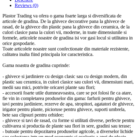
Reviews
(0)
Plastor Trading va ofera o gama foarte larga si diversificata de
articole de gradina. De la ghivece decorative pana la ghivece de
rasad, de la ghivece din plastic pana la ghivece din ceramica, de la
culori clasice pana la culori vii, moderne, in toate dimensiunile si
formele, articolele noastre de gradina isi vor gasi locul si utilitatea in
orice gospodarie.
Toate articolele noastre sunt confectionate din materiale rezistente,
calitatea inalta fiind principala lor caracteristica.
Gama noastra de gradina cuprinde:
- ghivece si jardiniere cu design clasic sau cu design modern, din
plastic sau ceramica, in culori clasice sau culori vii, dimensiuni mari,
medii sau mici, potrivite oricarei plante sau flori;
- accesorii foarte utile dumneavoastra, care se pot folosi fie ca atare,
fie vin in completarea produselor din gama: farfurii pentru ghivece,
tavi pentru jardiniere, rezerve de apa, stropitori, agatatori de ghivece,
irigator pentru plante, picioruse pentru ghivece, suporti umbrela,
bete sau clipsuri pentru orhidee;
- ghivece si tavi de rasad, cu forme si utilitati diverse, perfecte pentru
cultivarea si productia de plante sau flori in sere, gradini sau terase;
- butoaie pentru depozitarea produselor agricole, a diverselor lichide
sau colectarea intr-un mod economic si ecologic a apei de ploaie.