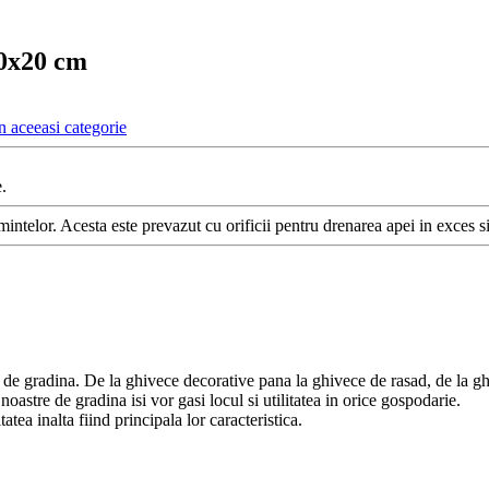
20x20 cm
n aceeasi categorie
.
intelor. Acesta este prevazut cu orificii pentru drenarea apei in exces s
e de gradina. De la ghivece decorative pana la ghivece de rasad, de la gh
noastre de gradina isi vor gasi locul si utilitatea in orice gospodarie.
atea inalta fiind principala lor caracteristica.