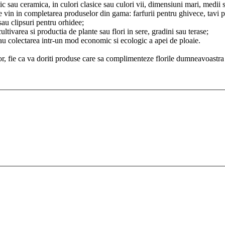
c sau ceramica, in culori clasice sau culori vii, dimensiuni mari, medii sa
fie vin in completarea produselor din gama: farfurii pentru ghivece, tavi p
sau clipsuri pentru orhidee;
cultivarea si productia de plante sau flori in sere, gradini sau terase;
sau colectarea intr-un mod economic si ecologic a apei de ploaie.
elor, fie ca va doriti produse care sa complimenteze florile dumneavoastra