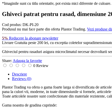
*Imaginile sunt cu titlu orientativ, pot exista mici diferente de culoare.
Ghiveci patrat pentru rasad, dimensiune 
Cod produs:
DK-PI-20
Produsul nu mai face parte din oferta Plastor Trading.
Vezi produse di
5%
Reducere la abonare newsletter
Livrare Gratuita
peste 200 lei, cu exceptia coletelor supradimensionate
Ghiveciul pentru rasaduri asigura microclimatul necesar dezvoltarii sem
Share:
Adauga la favorite
0 Review
Descriere
Reviews
(0)
Plastor Trading va ofera o gama foarte larga si diversificata de articol
pana la culori vii, moderne, in toate dimensiunile si formele, articolele 
Toate articolele noastre sunt confectionate din materiale rezistente, calit
Gama noastra de gradina cuprinde: