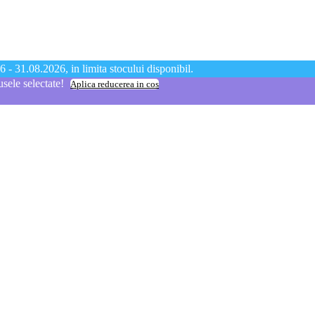
 - 31.08.2026, in limita stocului disponibil.
ele selectate!
Aplica reducerea in cos