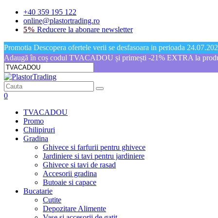
+40 359 195 122
online@plastortrading.ro
5%
Reducere la abonare newsletter
Promotia Descopera ofertele verii se desfasoara in perioada 24.07.2026
Adaugă în coș codul TVACADOU și primești -21% EXTRA la produs
0
TVACADOU
Promo
Chilipiruri
Gradina
Ghivece si farfurii pentru ghivece
Jardiniere si tavi pentru jardiniere
Ghivece si tavi de rasad
Accesorii gradina
Butoaie si capace
Bucatarie
Cutite
Depozitare Alimente
Vase si accesorii de gatit