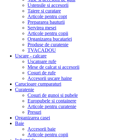
Ustensile si accesorii
Taiere si curatare
Articole pentru copt
Prepararea bauturii
Servirea mesei
Articole pentru copii
Organizarea bucatariei
Produse de curatenie
TVACADOU
Uscare - calcare
Uscatoare rufe
Mese de calcat si accesorii
Cosuri de rufe
Accesorii uscare haine
Carucioare cumparaturi
Curatenie
Cosuri de gunoi si pubele
Europubele si containere
Articole pentru curatenie
Presuri
Organizarea casei
Baie
Accesorii baie
Articole pentru copii