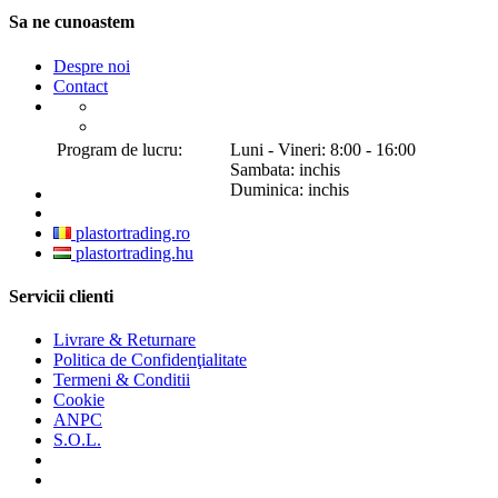
Sa ne cunoastem
Despre noi
Contact
Program de lucru:
Luni - Vineri: 8:00 - 16:00
Sambata: inchis
Duminica: inchis
plastortrading.ro
plastortrading.hu
Servicii clienti
Livrare & Returnare
Politica de Confidenţialitate
Termeni & Conditii
Cookie
ANPC
S.O.L.