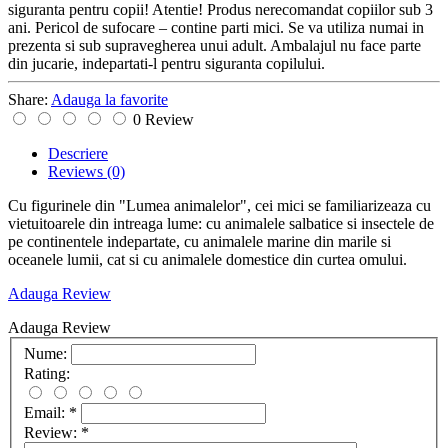
siguranta pentru copii! Atentie! Produs nerecomandat copiilor sub 3
ani. Pericol de sufocare – contine parti mici. Se va utiliza numai in
prezenta si sub supravegherea unui adult. Ambalajul nu face parte
din jucarie, indepartati-l pentru siguranta copilului.
Share:
Adauga la favorite
0 Review
Descriere
Reviews
(0)
Cu figurinele din "Lumea animalelor", cei mici se familiarizeaza cu
vietuitoarele din intreaga lume: cu animalele salbatice si insectele de
pe continentele indepartate, cu animalele marine din marile si
oceanele lumii, cat si cu animalele domestice din curtea omului.
Adauga Review
Adauga Review
Nume:
Rating:
Email:
*
Review:
*