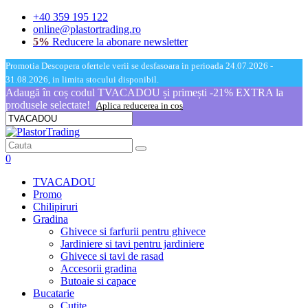
+40 359 195 122
online@plastortrading.ro
5%
Reducere la abonare newsletter
Promotia Descopera ofertele verii se desfasoara in perioada 24.07.2026 -
31.08.2026, in limita stocului disponibil.
Adaugă în coș codul TVACADOU și primești -21% EXTRA la
produsele selectate!
Aplica reducerea in cos
0
TVACADOU
Promo
Chilipiruri
Gradina
Ghivece si farfurii pentru ghivece
Jardiniere si tavi pentru jardiniere
Ghivece si tavi de rasad
Accesorii gradina
Butoaie si capace
Bucatarie
Cutite