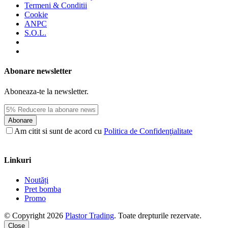
Termeni & Conditii
Cookie
ANPC
S.O.L.
Abonare newsletter
Aboneaza-te la newsletter.
Abonare
Am citit si sunt de acord cu
Politica de Confidenţialitate
Linkuri
Noutăți
Pret bomba
Promo
© Copyright 2026
Plastor Trading
. Toate drepturile rezervate.
Close