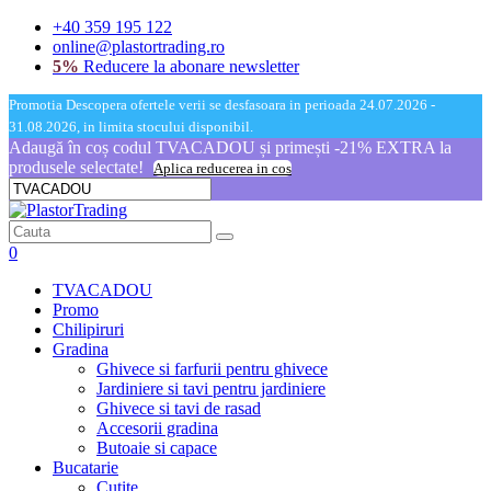
+40 359 195 122
online@plastortrading.ro
5%
Reducere la abonare newsletter
Promotia Descopera ofertele verii se desfasoara in perioada 24.07.2026 -
31.08.2026, in limita stocului disponibil.
Adaugă în coș codul TVACADOU și primești -21% EXTRA la
produsele selectate!
Aplica reducerea in cos
0
TVACADOU
Promo
Chilipiruri
Gradina
Ghivece si farfurii pentru ghivece
Jardiniere si tavi pentru jardiniere
Ghivece si tavi de rasad
Accesorii gradina
Butoaie si capace
Bucatarie
Cutite