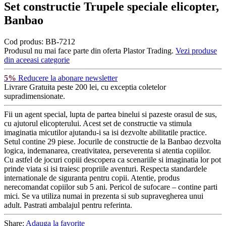
Set constructie Trupele speciale elicopter,
Banbao
Cod produs:
BB-7212
Produsul nu mai face parte din oferta Plastor Trading.
Vezi produse
din aceeasi categorie
5%
Reducere la abonare newsletter
Livrare Gratuita
peste 200 lei, cu exceptia coletelor
supradimensionate.
Fii un agent special, lupta de partea binelui si pazeste orasul de sus,
cu ajutorul elicopterului. Acest set de constructie va stimula
imaginatia micutilor ajutandu-i sa isi dezvolte abilitatile practice.
Setul contine 29 piese. Jocurile de constructie de la Banbao dezvolta
logica, indemanarea, creativitatea, perseverenta si atentia copiilor.
Cu astfel de jocuri copiii descopera ca scenariile si imaginatia lor pot
prinde viata si isi traiesc propriile aventuri. Respecta standardele
internationale de siguranta pentru copii. Atentie, produs
nerecomandat copiilor sub 5 ani. Pericol de sufocare – contine parti
mici. Se va utiliza numai in prezenta si sub supravegherea unui
adult. Pastrati ambalajul pentru referinta.
Share:
Adauga la favorite