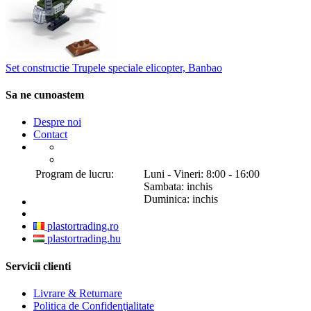
Set constructie Trupele speciale elicopter, Banbao
Sa ne cunoastem
Despre noi
Contact
Program de lucru:
Luni - Vineri: 8:00 - 16:00
Sambata: inchis
Duminica: inchis
plastortrading.ro
plastortrading.hu
Servicii clienti
Livrare & Returnare
Politica de Confidenţialitate