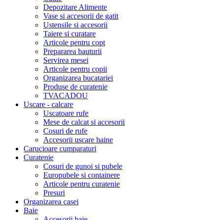
Depozitare Alimente
Vase si accesorii de gatit
Ustensile si accesorii
Taiere si curatare
Articole pentru copt
Prepararea bauturii
Servirea mesei
Articole pentru copii
Organizarea bucatariei
Produse de curatenie
TVACADOU
Uscare - calcare
Uscatoare rufe
Mese de calcat si accesorii
Cosuri de rufe
Accesorii uscare haine
Carucioare cumparaturi
Curatenie
Cosuri de gunoi si pubele
Europubele si containere
Articole pentru curatenie
Presuri
Organizarea casei
Baie
Accesorii baie