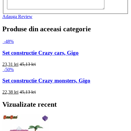
Adauga Review
Produse din aceeasi categorie
-48%
Set constructie Crazy cars, Gigo
23,31 lei
45,13 lei
-50%
Set constructie Crazy monsters, Gigo
22,38 lei
45,13 lei
Vizualizate recent