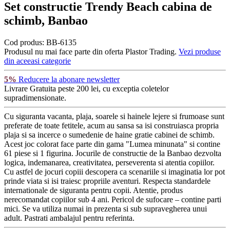
Set constructie Trendy Beach cabina de
schimb, Banbao
Cod produs:
BB-6135
Produsul nu mai face parte din oferta Plastor Trading.
Vezi produse
din aceeasi categorie
5%
Reducere la abonare newsletter
Livrare Gratuita
peste 200 lei, cu exceptia coletelor
supradimensionate.
Cu siguranta vacanta, plaja, soarele si hainele lejere si frumoase sunt
preferate de toate fetitele, acum au sansa sa isi construiasca propria
plaja si sa incerce o sumedenie de haine gratie cabinei de schimb.
Acest joc colorat face parte din gama "Lumea minunata" si contine
61 piese si 1 figurina. Jocurile de constructie de la Banbao dezvolta
logica, indemanarea, creativitatea, perseverenta si atentia copiilor.
Cu astfel de jocuri copiii descopera ca scenariile si imaginatia lor pot
prinde viata si isi traiesc propriile aventuri. Respecta standardele
internationale de siguranta pentru copii. Atentie, produs
nerecomandat copiilor sub 4 ani. Pericol de sufocare – contine parti
mici. Se va utiliza numai in prezenta si sub supravegherea unui
adult. Pastrati ambalajul pentru referinta.