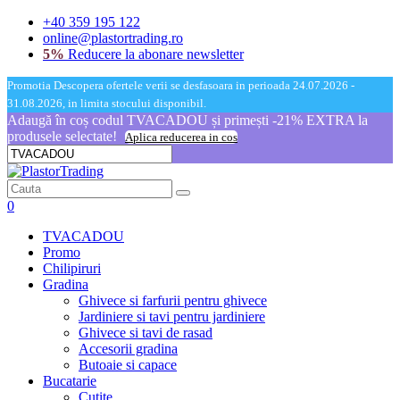
+40 359 195 122
online@plastortrading.ro
5%
Reducere la abonare newsletter
Promotia Descopera ofertele verii se desfasoara in perioada 24.07.2026 -
31.08.2026, in limita stocului disponibil.
Adaugă în coș codul TVACADOU și primești -21% EXTRA la
produsele selectate!
Aplica reducerea in cos
0
TVACADOU
Promo
Chilipiruri
Gradina
Ghivece si farfurii pentru ghivece
Jardiniere si tavi pentru jardiniere
Ghivece si tavi de rasad
Accesorii gradina
Butoaie si capace
Bucatarie
Cutite