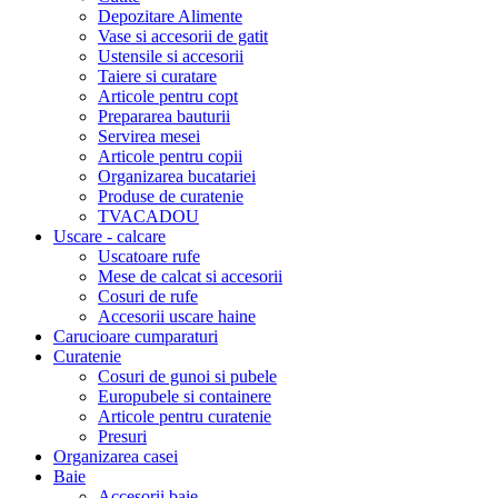
Depozitare Alimente
Vase si accesorii de gatit
Ustensile si accesorii
Taiere si curatare
Articole pentru copt
Prepararea bauturii
Servirea mesei
Articole pentru copii
Organizarea bucatariei
Produse de curatenie
TVACADOU
Uscare - calcare
Uscatoare rufe
Mese de calcat si accesorii
Cosuri de rufe
Accesorii uscare haine
Carucioare cumparaturi
Curatenie
Cosuri de gunoi si pubele
Europubele si containere
Articole pentru curatenie
Presuri
Organizarea casei
Baie
Accesorii baie