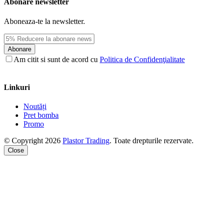
Abonare newsletter
Aboneaza-te la newsletter.
Abonare
Am citit si sunt de acord cu
Politica de Confidenţialitate
Linkuri
Noutăți
Pret bomba
Promo
© Copyright 2026
Plastor Trading
. Toate drepturile rezervate.
Close