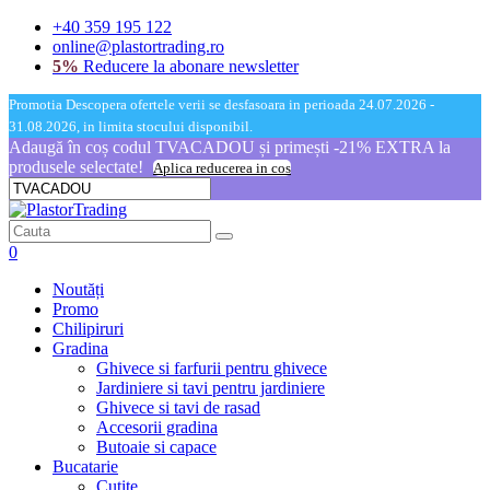
+40 359 195 122
online@plastortrading.ro
5%
Reducere la abonare newsletter
Promotia Descopera ofertele verii se desfasoara in perioada 24.07.2026 -
31.08.2026, in limita stocului disponibil.
Adaugă în coș codul TVACADOU și primești -21% EXTRA la
produsele selectate!
Aplica reducerea in cos
0
Noutăți
Promo
Chilipiruri
Gradina
Ghivece si farfurii pentru ghivece
Jardiniere si tavi pentru jardiniere
Ghivece si tavi de rasad
Accesorii gradina
Butoaie si capace
Bucatarie
Cutite