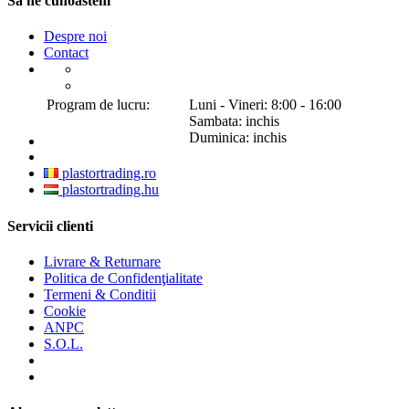
Sa ne cunoastem
Despre noi
Contact
Program de lucru:
Luni - Vineri: 8:00 - 16:00
Sambata: inchis
Duminica: inchis
plastortrading.ro
plastortrading.hu
Servicii clienti
Livrare & Returnare
Politica de Confidenţialitate
Termeni & Conditii
Cookie
ANPC
S.O.L.