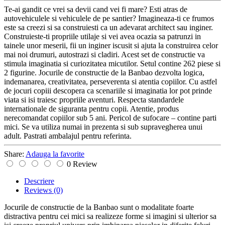
Te-ai gandit ce vrei sa devii cand vei fi mare? Esti atras de
autovehiculele si vehiculele de pe santier? Imagineaza-ti ce frumos
este sa creezi si sa construiesti ca un adevarat architect sau inginer.
Construieste-ti propriile utilaje si vei avea ocazia sa patrunzi in
tainele unor meserii, fii un inginer iscusit si ajuta la construirea celor
mai noi drumuri, autostrazi si cladiri. Acest set de constructie va
stimula imaginatia si curiozitatea micutilor. Setul contine 262 piese si
2 figurine. Jocurile de constructie de la Banbao dezvolta logica,
indemanarea, creativitatea, perseverenta si atentia copiilor. Cu astfel
de jocuri copiii descopera ca scenariile si imaginatia lor pot prinde
viata si isi traiesc propriile aventuri. Respecta standardele
internationale de siguranta pentru copii. Atentie, produs
nerecomandat copiilor sub 5 ani. Pericol de sufocare – contine parti
mici. Se va utiliza numai in prezenta si sub supravegherea unui
adult. Pastrati ambalajul pentru referinta.
Share:
Adauga la favorite
0 Review
Descriere
Reviews
(0)
Jocurile de constructie de la Banbao sunt o modalitate foarte
distractiva pentru cei mici sa realizeze forme si imagini si ulterior sa