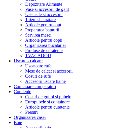
Depozitare Alimente
Vase si accesorii de gatit
Ustensile si accesorii
Taiere si curatare
Articole pentru copt
Prepararea bauturii
Servirea mesei
Articole pentru copii
Organizarea bucatariei
Produse de curatenie
TVACADOU
Uscare - calcare
Uscatoare rufe
Mese de calcat si accesorii
Cosuri de rufe
Accesorii uscare haine
Carucioare cumparaturi
Curatenie
Cosuri de gunoi si pubele
Europubele si containere
Articole pentru curatenie
Presuri
Organizarea casei
Baie
Accesorii baie