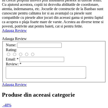
isi creeze propriul univers prin imbinarea pieselor in diferite feluri.
Cu ajutorul acestora, copiii isi dezvolta abilitatile de coordonare,
atentia, indemanarea, etc. Jocurile de constructie de la Banbao sunt
cunoscute pentru calitatea lor si au avantajul ca piesele sunt
compatibile cu piesele altor jocuri din aceeasi gama si pentru faptul
ca acopera o plaja foarte mare de varste. Acestea au diverse teme si
povesti, potrivite atat pentru baieti, cat si pentru fetite.
Adauga Review
Adauga Review
Nume:
Rating:
Email:
*
Review:
*
Adauga Review
Produse din aceeasi categorie
-48%