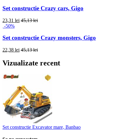
Set constructie Crazy cars, Gigo
23,31 lei
45,13 lei
-50%
Set constructie Crazy monsters, Gigo
22,38 lei
45,13 lei
Vizualizate recent
Set constructie Excavator mare, Banbao