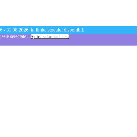
 - 31.08.2026, in limita stocului disponibil.
ele selectate!
Aplica reducerea in cos