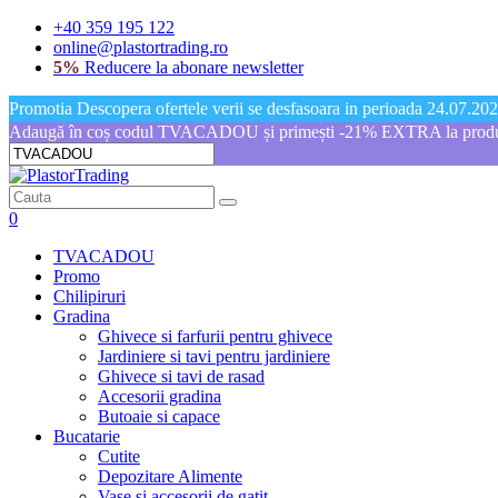
+40 359 195 122
online@plastortrading.ro
5%
Reducere la abonare newsletter
Promotia Descopera ofertele verii se desfasoara in perioada 24.07.2026
Adaugă în coș codul TVACADOU și primești -21% EXTRA la produs
0
TVACADOU
Promo
Chilipiruri
Gradina
Ghivece si farfurii pentru ghivece
Jardiniere si tavi pentru jardiniere
Ghivece si tavi de rasad
Accesorii gradina
Butoaie si capace
Bucatarie
Cutite
Depozitare Alimente
Vase si accesorii de gatit