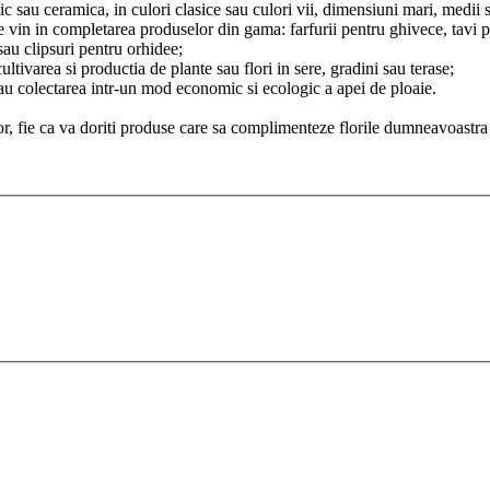
c sau ceramica, in culori clasice sau culori vii, dimensiuni mari, medii sa
fie vin in completarea produselor din gama: farfurii pentru ghivece, tavi p
sau clipsuri pentru orhidee;
cultivarea si productia de plante sau flori in sere, gradini sau terase;
sau colectarea intr-un mod economic si ecologic a apei de ploaie.
elor, fie ca va doriti produse care sa complimenteze florile dumneavoastra