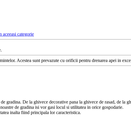
n aceeasi categorie
.
intelor. Acestea sunt prevazute cu orificii pentru drenarea apei in exces
e de gradina. De la ghivece decorative pana la ghivece de rasad, de la gh
noastre de gradina isi vor gasi locul si utilitatea in orice gospodarie.
atea inalta fiind principala lor caracteristica.