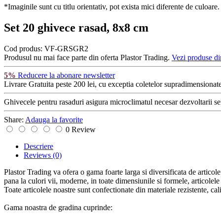
*Imaginile sunt cu titlu orientativ, pot exista mici diferente de culoare.
Set 20 ghivece rasad, 8x8 cm
Cod produs:
VF-GRSGR2
Produsul nu mai face parte din oferta Plastor Trading.
Vezi produse di
5%
Reducere la abonare newsletter
Livrare Gratuita
peste 200 lei, cu exceptia coletelor supradimensionate
Ghivecele pentru rasaduri asigura microclimatul necesar dezvoltarii sem
Share:
Adauga la favorite
0 Review
Descriere
Reviews
(0)
Plastor Trading va ofera o gama foarte larga si diversificata de articol
pana la culori vii, moderne, in toate dimensiunile si formele, articolele 
Toate articolele noastre sunt confectionate din materiale rezistente, calit
Gama noastra de gradina cuprinde: