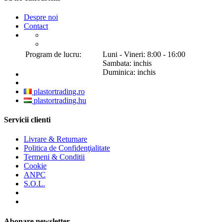
Despre noi
Contact
Program de lucru:
Luni - Vineri: 8:00 - 16:00
Sambata: inchis
Duminica: inchis
plastortrading.ro
plastortrading.hu
Servicii clienti
Livrare & Returnare
Politica de Confidenţialitate
Termeni & Conditii
Cookie
ANPC
S.O.L.
Abonare newsletter