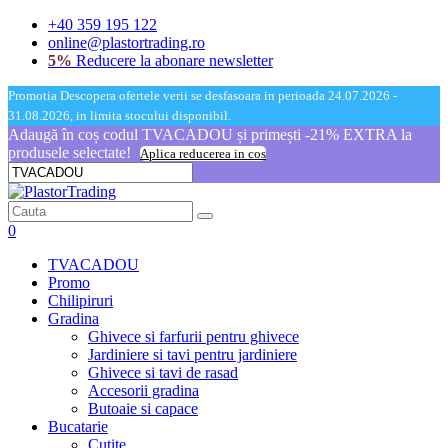
+40 359 195 122
online@plastortrading.ro
5%
Reducere la abonare newsletter
Promotia Descopera ofertele verii se desfasoara in perioada 24.07.2026 -
31.08.2026, in limita stocului disponibil.
Adaugă în coș codul TVACADOU și primești -21% EXTRA la
produsele selectate!
Aplica reducerea in cos
0
TVACADOU
Promo
Chilipiruri
Gradina
Ghivece si farfurii pentru ghivece
Jardiniere si tavi pentru jardiniere
Ghivece si tavi de rasad
Accesorii gradina
Butoaie si capace
Bucatarie
Cutite