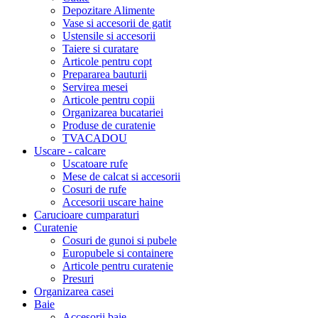
Depozitare Alimente
Vase si accesorii de gatit
Ustensile si accesorii
Taiere si curatare
Articole pentru copt
Prepararea bauturii
Servirea mesei
Articole pentru copii
Organizarea bucatariei
Produse de curatenie
TVACADOU
Uscare - calcare
Uscatoare rufe
Mese de calcat si accesorii
Cosuri de rufe
Accesorii uscare haine
Carucioare cumparaturi
Curatenie
Cosuri de gunoi si pubele
Europubele si containere
Articole pentru curatenie
Presuri
Organizarea casei
Baie
Accesorii baie