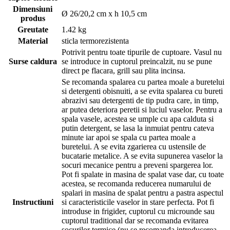
Dimensiuni
Ø 26/20,2 cm x h 10,5 cm
produs
Greutate
1.42 kg
Material
sticla termorezistenta
Potrivit pentru toate tipurile de cuptoare. Vasul nu
Surse caldura
se introduce in cuptorul preincalzit, nu se pune
direct pe flacara, grill sau plita incinsa.
Se recomanda spalarea cu partea moale a buretelui
si detergenti obisnuiti, a se evita spalarea cu bureti
abrazivi sau detergenti de tip pudra care, in timp,
ar putea deteriora peretii si luciul vaselor. Pentru a
spala vasele, acestea se umple cu apa calduta si
putin detergent, se lasa la inmuiat pentru cateva
minute iar apoi se spala cu partea moale a
buretelui. A se evita zgarierea cu ustensile de
bucatarie metalice. A se evita supunerea vaselor la
socuri mecanice pentru a preveni spargerea lor.
Pot fi spalate in masina de spalat vase dar, cu toate
acestea, se recomanda reducerea numarului de
spalari in masina de spalat pentru a pastra aspectul
Instructiuni
si caracteristicile vaselor in stare perfecta. Pot fi
introduse in frigider, cuptorul cu microunde sau
cuptorul traditional dar se recomanda evitarea
socurilor termice (nu se recomanda introducerea