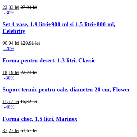
22,33 lei
27,91 lei
-30%
Set 4 vase, 1,9 litri+900 ml si 1,5 litri+800 ml,
Celebrity
90,94 lei
129,91 lei
-20%
Forma pentru desert, 1,3 litri, Classic
18,19 lei
22,74 lei
-30%
Suport termic pentru oale, diametru 20 cm, Flower
11,77 lei
16,82 lei
-40%
Forma chec, 1,5 litri, Marinex
37,27 lei
61,67 lei