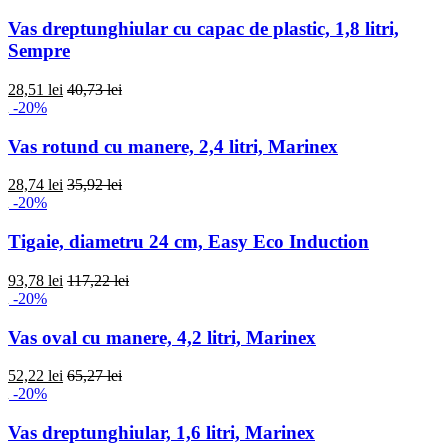
Vas dreptunghiular cu capac de plastic, 1,8 litri,
Sempre
28,51 lei
40,73 lei
-20%
Vas rotund cu manere, 2,4 litri, Marinex
28,74 lei
35,92 lei
-20%
Tigaie, diametru 24 cm, Easy Eco Induction
93,78 lei
117,22 lei
-20%
Vas oval cu manere, 4,2 litri, Marinex
52,22 lei
65,27 lei
-20%
Vas dreptunghiular, 1,6 litri, Marinex