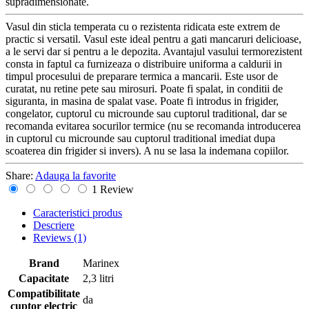
supradimensionate.
Vasul din sticla temperata cu o rezistenta ridicata este extrem de
practic si versatil. Vasul este ideal pentru a gati mancaruri delicioase,
a le servi dar si pentru a le depozita. Avantajul vasului termorezistent
consta in faptul ca furnizeaza o distribuire uniforma a caldurii in
timpul procesului de preparare termica a mancarii. Este usor de
curatat, nu retine pete sau mirosuri. Poate fi spalat, in conditii de
siguranta, in masina de spalat vase. Poate fi introdus in frigider,
congelator, cuptorul cu microunde sau cuptorul traditional, dar se
recomanda evitarea socurilor termice (nu se recomanda introducerea
in cuptorul cu microunde sau cuptorul traditional imediat dupa
scoaterea din frigider si invers). A nu se lasa la indemana copiilor.
Share:
Adauga la favorite
1 Review
Caracteristici produs
Descriere
Reviews
(1)
Brand
Marinex
Capacitate
2,3 litri
Compatibilitate
da
cuptor electric