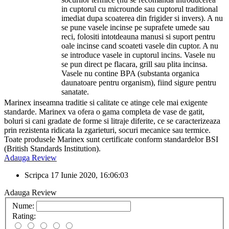
in cuptorul cu microunde sau cuptorul traditional
imediat dupa scoaterea din frigider si invers). A nu
se pune vasele incinse pe suprafete umede sau
reci, folositi intotdeauna manusi si suport pentru
oale incinse cand scoateti vasele din cuptor. A nu
se introduce vasele in cuptorul incins. Vasele nu
se pun direct pe flacara, grill sau plita incinsa.
Vasele nu contine BPA (substanta organica
daunatoare pentru organism), fiind sigure pentru
sanatate.
Marinex inseamna traditie si calitate ce atinge cele mai exigente
standarde. Marinex va ofera o gama completa de vase de gatit,
boluri si cani gradate de forme si litraje diferite, ce se caracterizeaza
prin rezistenta ridicata la zgarieturi, socuri mecanice sau termice.
Toate produsele Marinex sunt certificate conform standardelor BSI
(British Standards Institution).
Adauga Review
Scripca
17 Iunie 2020, 16:06:03
Adauga Review
Nume:
Rating: