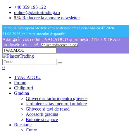
+40 359 195 122
online@plastortrading.ro
5%
Reducere la abonare newsletter
Promotia Descopera ofertele verii se desfasoara in perioada 24.07.2026 -
31.08.2026, in limita stocului disponibil.
Adaugă în coș codul TVACADOU și primești -21% EXTRA la
produsele selectate!
Aplica reducerea in cos
0
TVACADOU
Promo
Chilipiruri
Gradina
Ghivece si farfurii pentru ghivece
Jardiniere si tavi pentru jardiniere
Ghivece si tavi de rasad
Accesorii gradina
Butoaie si capace
Bucatarie
Cutite