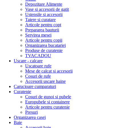
Depozitare Alimente
Vase si accesorii de gatit
Ustensile si accesorii
Taiere si curatare
Articole pentru copt
Prepararea bauturii
Servirea mesei
Articole pentru copii
Organizarea bucatariei
Produse de curatenie
TVACADOU
Uscare - calcare
Uscatoare rufe
Mese de calcat si accesorii
Cosuri de rufe
Accesorii uscare haine
Carucioare cumparaturi
Curatenie
Cosuri de gunoi si pubele
Europubele si containere
Articole pentru curatenie
Presuri
Organizarea casei
Baie
Accesorii baie