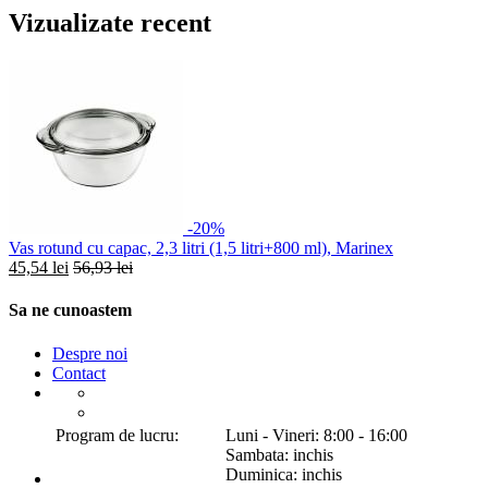
Vizualizate recent
-20%
Vas rotund cu capac, 2,3 litri (1,5 litri+800 ml), Marinex
45,54 lei
56,93 lei
Sa ne cunoastem
Despre noi
Contact
Program de lucru:
Luni - Vineri: 8:00 - 16:00
Sambata: inchis
Duminica: inchis