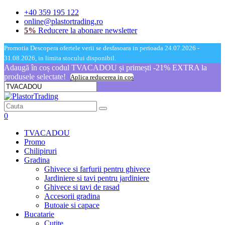
+40 359 195 122
online@plastortrading.ro
5%
Reducere la abonare newsletter
Promotia Descopera ofertele verii se desfasoara in perioada 24.07.2026 -
31.08.2026, in limita stocului disponibil.
Adaugă în coș codul TVACADOU și primești -21% EXTRA la
produsele selectate!
Aplica reducerea in cos
0
TVACADOU
Promo
Chilipiruri
Gradina
Ghivece si farfurii pentru ghivece
Jardiniere si tavi pentru jardiniere
Ghivece si tavi de rasad
Accesorii gradina
Butoaie si capace
Bucatarie
Cutite