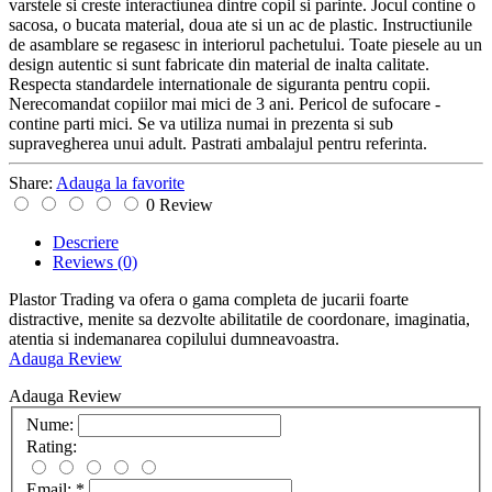
varstele si creste interactiunea dintre copil si parinte. Jocul contine o
sacosa, o bucata material, doua ate si un ac de plastic. Instructiunile
de asamblare se regasesc in interiorul pachetului. Toate piesele au un
design autentic si sunt fabricate din material de inalta calitate.
Respecta standardele internationale de siguranta pentru copii.
Nerecomandat copiilor mai mici de 3 ani. Pericol de sufocare -
contine parti mici. Se va utiliza numai in prezenta si sub
supravegherea unui adult. Pastrati ambalajul pentru referinta.
Share:
Adauga la favorite
0 Review
Descriere
Reviews
(0)
Plastor Trading va ofera o gama completa de jucarii foarte
distractive, menite sa dezvolte abilitatile de coordonare, imaginatia,
atentia si indemanarea copilului dumneavoastra.
Adauga Review
Adauga Review
Nume:
Rating:
Email:
*