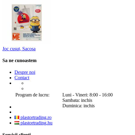
Joc cusut, Sacosa
Sa ne cunoastem
Despre noi
Contact
Program de lucru:
Luni - Vineri: 8:00 - 16:00
Sambata: inchis
Duminica: inchis
plastortrading.ro
plastortrading.hu
Servicii clienti