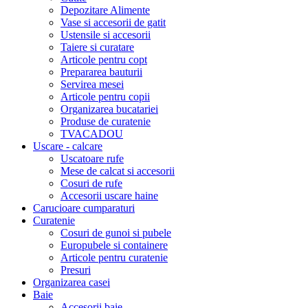
Depozitare Alimente
Vase si accesorii de gatit
Ustensile si accesorii
Taiere si curatare
Articole pentru copt
Prepararea bauturii
Servirea mesei
Articole pentru copii
Organizarea bucatariei
Produse de curatenie
TVACADOU
Uscare - calcare
Uscatoare rufe
Mese de calcat si accesorii
Cosuri de rufe
Accesorii uscare haine
Carucioare cumparaturi
Curatenie
Cosuri de gunoi si pubele
Europubele si containere
Articole pentru curatenie
Presuri
Organizarea casei
Baie
Accesorii baie