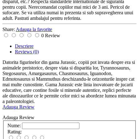
disparut, etc.? Respecta standardele internationale de siguranta
pentru copii. Nerecomandat copiilor mai mici de 3 ani. Pericol de
sufocare. Se va utiliza numai in prezenta si sub supravegherea unui
adult. Pastrati ambalajul pentru referinta.
Share:
Adauga la favorite
0 Review
Descriere
Reviews
(0)
Datorita figurinelor din gama Jurassic, copiii pot invata despre era si
animalele preistorice, despre viata si disparitia lor, Tyrannosaurus,
Stegosaurus, Amargasaurus, Chasmosaurus, Iguanodon,
Edmotosaurus si Mammuthus deschizandu-le orizonturile inspre cat
mai multe cunostinte. Gama Jurassic este linia inovatoare de jucarii
educative, care contine fosile si minerale autentice, replici perfecte
ale dinozaurilor ce le permite celor mici sa abordeze lumea minunata
a paleontologiei.
Adauga Review
Adauga Review
Nume:
Rating: