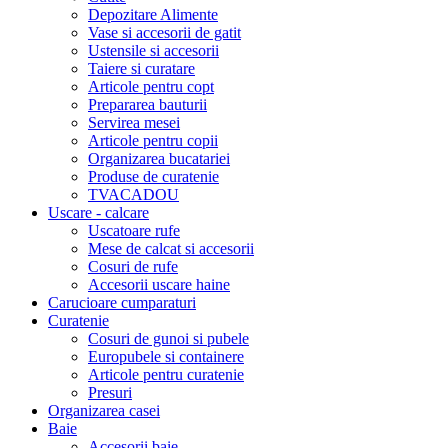
Depozitare Alimente
Vase si accesorii de gatit
Ustensile si accesorii
Taiere si curatare
Articole pentru copt
Prepararea bauturii
Servirea mesei
Articole pentru copii
Organizarea bucatariei
Produse de curatenie
TVACADOU
Uscare - calcare
Uscatoare rufe
Mese de calcat si accesorii
Cosuri de rufe
Accesorii uscare haine
Carucioare cumparaturi
Curatenie
Cosuri de gunoi si pubele
Europubele si containere
Articole pentru curatenie
Presuri
Organizarea casei
Baie
Accesorii baie