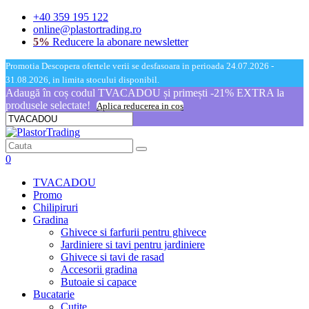
+40 359 195 122
online@plastortrading.ro
5%
Reducere la abonare newsletter
Promotia Descopera ofertele verii se desfasoara in perioada 24.07.2026 -
31.08.2026, in limita stocului disponibil.
Adaugă în coș codul TVACADOU și primești -21% EXTRA la
produsele selectate!
Aplica reducerea in cos
0
TVACADOU
Promo
Chilipiruri
Gradina
Ghivece si farfurii pentru ghivece
Jardiniere si tavi pentru jardiniere
Ghivece si tavi de rasad
Accesorii gradina
Butoaie si capace
Bucatarie
Cutite