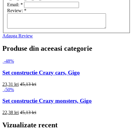
Email:
*
Review:
*
Adauga Review
Produse din aceeasi categorie
-48%
Set constructie Crazy cars, Gigo
23,31 lei
45,13 lei
-50%
Set constructie Crazy monsters, Gigo
22,38 lei
45,13 lei
Vizualizate recent