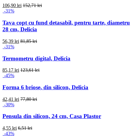
106,90 lei
152,71 lei
-31%
Tava copt cu fund detasabil, pentru tarte, diametru
28 cm, Delicia
56,39 lei
81,85 lei
-31%
Termometru digital, Delicia
85,17 lei
123,61 lei
-45%
Forma 6 briose, din silicon, Delicia
42,41 lei
77,80 lei
-30%
Pensula din silicon, 24 cm, Casa Plastor
4,55 lei
6,51 lei
-43%