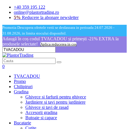
+40 359 195 122
online@plastortrading.ro
5%
Reducere la abonare newsletter
Promotia Descopera ofertele verii se desfasoara in perioada 24.07.2026 -
31.08.2026, in limita stocului disponibil.
Adaugă în coș codul TVACADOU și primești -21% EXTRA la
produsele selectate!
Aplica reducerea in cos
0
TVACADOU
Promo
Chilipiruri
Gradina
Ghivece si farfurii pentru ghivece
Jardiniere si tavi pentru jardiniere
Ghivece si tavi de rasad
Accesorii gradina
Butoaie si capace
Bucatarie
Cutite