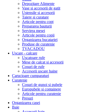
Depozitare Alimente
Vase si accesorii de gatit
Ustensile si accesorii
Taiere si curatare
Articole pentru copt
Prepararea bauturii
Servirea mesei
Articole pentru copii
Organizarea bucatariei
Produse de curatenie
TVACADOU
Uscare - calcare
Uscatoare rufe
Mese de calcat si accesorii
Cosuri de rufe
Accesorii uscare haine
Carucioare cumparaturi
Curatenie
Cosuri de gunoi si pubele
Europubele si containere
Articole pentru curatenie
Presuri
Organizarea casei
Baie
Accesorii baie