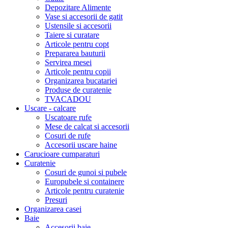
Depozitare Alimente
Vase si accesorii de gatit
Ustensile si accesorii
Taiere si curatare
Articole pentru copt
Prepararea bauturii
Servirea mesei
Articole pentru copii
Organizarea bucatariei
Produse de curatenie
TVACADOU
Uscare - calcare
Uscatoare rufe
Mese de calcat si accesorii
Cosuri de rufe
Accesorii uscare haine
Carucioare cumparaturi
Curatenie
Cosuri de gunoi si pubele
Europubele si containere
Articole pentru curatenie
Presuri
Organizarea casei
Baie
Accesorii baie