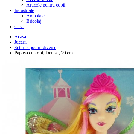
Articole pentru copii
Industriale
Ambalaje
Bricolaj
Casa
Acasa
Jucarii
Seturi si jocuri diverse
Papusa cu aripi, Denisa, 29 cm