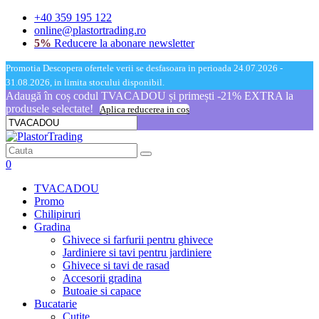
+40 359 195 122
online@plastortrading.ro
5%
Reducere la abonare newsletter
Promotia Descopera ofertele verii se desfasoara in perioada 24.07.2026 -
31.08.2026, in limita stocului disponibil.
Adaugă în coș codul TVACADOU și primești -21% EXTRA la
produsele selectate!
Aplica reducerea in cos
0
TVACADOU
Promo
Chilipiruri
Gradina
Ghivece si farfurii pentru ghivece
Jardiniere si tavi pentru jardiniere
Ghivece si tavi de rasad
Accesorii gradina
Butoaie si capace
Bucatarie
Cutite