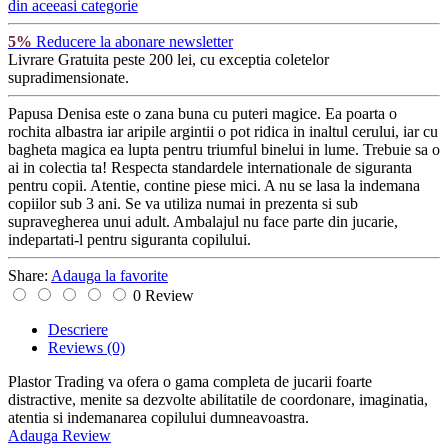
din aceeasi categorie
5%
Reducere la abonare newsletter
Livrare Gratuita
peste 200 lei, cu exceptia coletelor
supradimensionate.
Papusa Denisa este o zana buna cu puteri magice. Ea poarta o
rochita albastra iar aripile argintii o pot ridica in inaltul cerului, iar cu
bagheta magica ea lupta pentru triumful binelui in lume. Trebuie sa o
ai in colectia ta! Respecta standardele internationale de siguranta
pentru copii. Atentie, contine piese mici. A nu se lasa la indemana
copiilor sub 3 ani. Se va utiliza numai in prezenta si sub
supravegherea unui adult. Ambalajul nu face parte din jucarie,
indepartati-l pentru siguranta copilului.
Share:
Adauga la favorite
0 Review
Descriere
Reviews
(0)
Plastor Trading va ofera o gama completa de jucarii foarte
distractive, menite sa dezvolte abilitatile de coordonare, imaginatia,
atentia si indemanarea copilului dumneavoastra.
Adauga Review