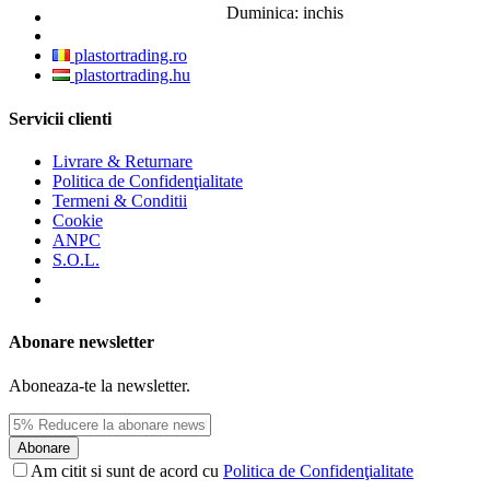
Duminica: inchis
plastortrading.ro
plastortrading.hu
Servicii clienti
Livrare & Returnare
Politica de Confidenţialitate
Termeni & Conditii
Cookie
ANPC
S.O.L.
Abonare newsletter
Aboneaza-te la newsletter.
Abonare
Am citit si sunt de acord cu
Politica de Confidenţialitate