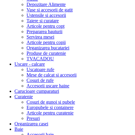
Depozitare Alimente
Vase si accesorii de gatit
Ustensile si accesorii
Taiere si curatare
Articole pentru copt
Prepararea bauturii
Servirea mesei
Articole pentru copii
Organizarea bucatariei
Produse de curatenie
TVACADOU
Uscare - calcare
Uscatoare rufe
Mese de calcat si accesorii
Cosuri de rufe
Accesorii uscare haine
Carucioare cumparaturi
Curatenie
Cosuri de gunoi si pubele
Europubele si containere
Articole pentru curatenie
Presuri
Organizarea casei
Baie
Accesorii baie