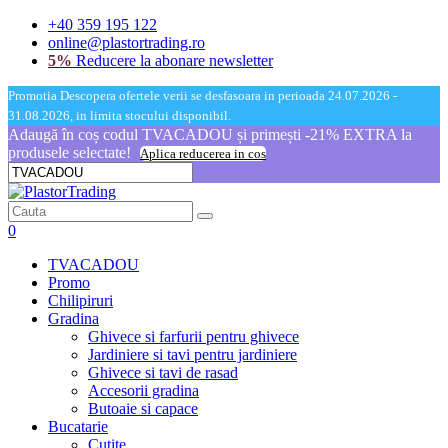
+40 359 195 122
online@plastortrading.ro
5%
Reducere la abonare newsletter
Promotia Descopera ofertele verii se desfasoara in perioada 24.07.2026 -
31.08.2026, in limita stocului disponibil.
Adaugă în coș codul TVACADOU și primești -21% EXTRA la
produsele selectate!
Aplica reducerea in cos
0
TVACADOU
Promo
Chilipiruri
Gradina
Ghivece si farfurii pentru ghivece
Jardiniere si tavi pentru jardiniere
Ghivece si tavi de rasad
Accesorii gradina
Butoaie si capace
Bucatarie
Cutite