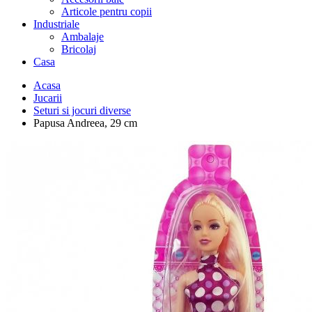
Articole pentru copii
Industriale
Ambalaje
Bricolaj
Casa
Acasa
Jucarii
Seturi si jocuri diverse
Papusa Andreea, 29 cm