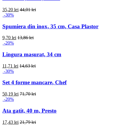
35,20 lei
44,01 lei
-30%
Spumiera din inox, 35 cm, Casa Plastor
9,70 lei
13,86 lei
-20%
Lingura masurat, 34 cm
11,71 lei
14,63 lei
-30%
Set 4 forme mancare, Chef
50,19 lei
71,70 lei
-20%
Ata gatit, 40 m, Presto
17,43 lei
21,79 lei