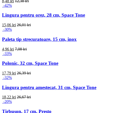
8,48 lei
12,38 lei
-42%
Lingura pentru orez, 28 cm, Space Tone
15,06 lei
26,01 lei
-30%
Paleta tip strecuratoare, 15 cm, inox
4,96 lei
7,08 lei
-33%
Polonic, 32 cm, Space Tone
17,79 lei
26,39 lei
-32%
Lingura pentru amestecat, 31 cm, Space Tone
18,22 lei
26,67 lei
-20%
Tirbuson, 17 cm, Presto