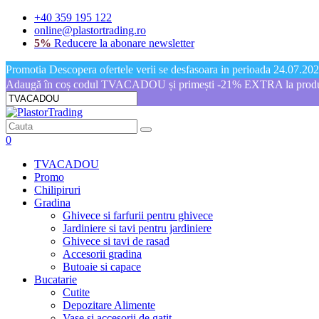
+40 359 195 122
online@plastortrading.ro
5%
Reducere la abonare newsletter
Promotia Descopera ofertele verii se desfasoara in perioada 24.07.2026
Adaugă în coș codul TVACADOU și primești -21% EXTRA la produs
0
TVACADOU
Promo
Chilipiruri
Gradina
Ghivece si farfurii pentru ghivece
Jardiniere si tavi pentru jardiniere
Ghivece si tavi de rasad
Accesorii gradina
Butoaie si capace
Bucatarie
Cutite
Depozitare Alimente
Vase si accesorii de gatit