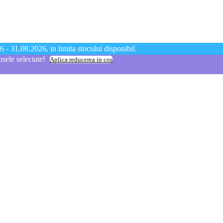
 - 31.08.2026, in limita stocului disponibil.
ele selectate!
Aplica reducerea in cos