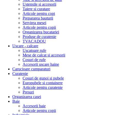
Ustensile si accesorii
Taiere si curatare
Articole pentru copt
Prepararea bauturii
Servirea mesei
Articole pentru copii
Organizarea bucatariei
Produse de curatenie
TVACADOU
Uscare - calcare
Uscatoare rufe
Mese de calcat si accesorii
Cosuri de rufe
Accesorii uscare haine
Carucioare cumparaturi
Curatenie
Cosuri de gunoi si pubele
Europubele si containere
Articole pentru curatenie
Presuri
Organizarea casei
Baie
Accesorii baie
Articole pentru copii