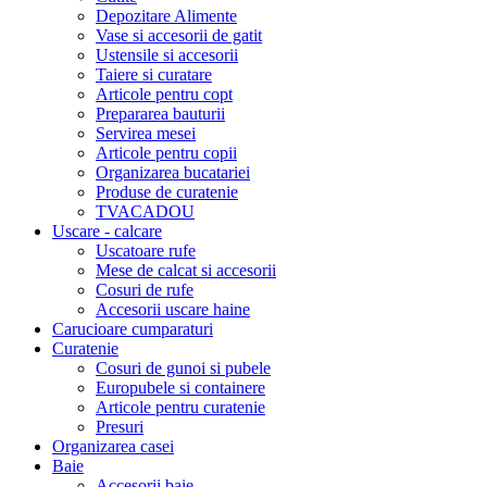
Depozitare Alimente
Vase si accesorii de gatit
Ustensile si accesorii
Taiere si curatare
Articole pentru copt
Prepararea bauturii
Servirea mesei
Articole pentru copii
Organizarea bucatariei
Produse de curatenie
TVACADOU
Uscare - calcare
Uscatoare rufe
Mese de calcat si accesorii
Cosuri de rufe
Accesorii uscare haine
Carucioare cumparaturi
Curatenie
Cosuri de gunoi si pubele
Europubele si containere
Articole pentru curatenie
Presuri
Organizarea casei
Baie
Accesorii baie