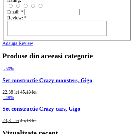
Rating:
Email:
*
Review:
*
Adauga Review
Produse din aceeasi categorie
-50%
Set constructie Crazy monsters, Gigo
22,38 lei
45,13 lei
-48%
Set constructie Crazy cars, Gigo
23,31 lei
45,13 lei
Vizualizate recent