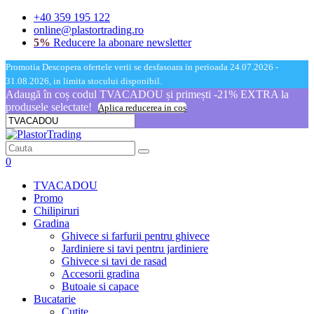
+40 359 195 122
online@plastortrading.ro
5%
Reducere la abonare newsletter
Promotia Descopera ofertele verii se desfasoara in perioada 24.07.2026 -
31.08.2026, in limita stocului disponibil.
Adaugă în coș codul TVACADOU și primești -21% EXTRA la
produsele selectate!
Aplica reducerea in cos
0
TVACADOU
Promo
Chilipiruri
Gradina
Ghivece si farfurii pentru ghivece
Jardiniere si tavi pentru jardiniere
Ghivece si tavi de rasad
Accesorii gradina
Butoaie si capace
Bucatarie
Cutite