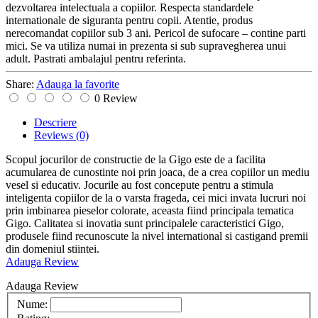
dezvoltarea intelectuala a copiilor. Respecta standardele
internationale de siguranta pentru copii. Atentie, produs
nerecomandat copiilor sub 3 ani. Pericol de sufocare – contine parti
mici. Se va utiliza numai in prezenta si sub supravegherea unui
adult. Pastrati ambalajul pentru referinta.
Share:
Adauga la favorite
0 Review
Descriere
Reviews
(0)
Scopul jocurilor de constructie de la Gigo este de a facilita
acumularea de cunostinte noi prin joaca, de a crea copiilor un mediu
vesel si educativ. Jocurile au fost concepute pentru a stimula
inteligenta copiilor de la o varsta frageda, cei mici invata lucruri noi
prin imbinarea pieselor colorate, aceasta fiind principala tematica
Gigo. Calitatea si inovatia sunt principalele caracteristici Gigo,
produsele fiind recunoscute la nivel international si castigand premii
din domeniul stiintei.
Adauga Review
Adauga Review
Nume: