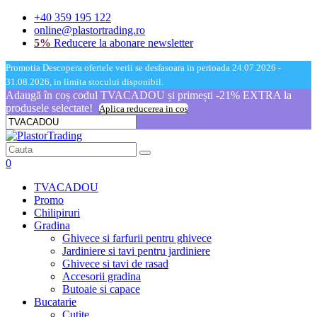
+40 359 195 122
online@plastortrading.ro
5%
Reducere la abonare newsletter
Promotia Descopera ofertele verii se desfasoara in perioada 24.07.2026 -
31.08.2026, in limita stocului disponibil.
Adaugă în coș codul TVACADOU și primești -21% EXTRA la
produsele selectate!
Aplica reducerea in cos
0
TVACADOU
Promo
Chilipiruri
Gradina
Ghivece si farfurii pentru ghivece
Jardiniere si tavi pentru jardiniere
Ghivece si tavi de rasad
Accesorii gradina
Butoaie si capace
Bucatarie
Cutite