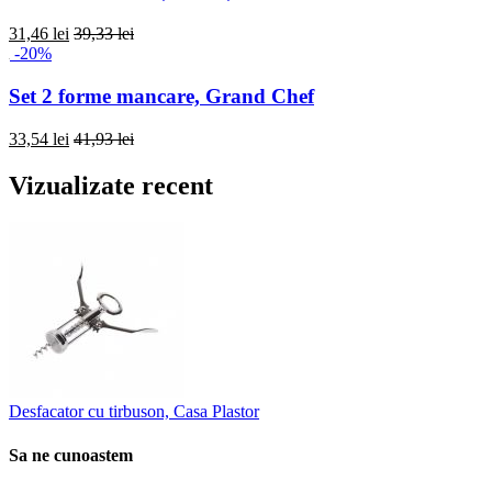
31,46 lei
39,33 lei
-20%
Set 2 forme mancare, Grand Chef
33,54 lei
41,93 lei
Vizualizate recent
Desfacator cu tirbuson, Casa Plastor
Sa ne cunoastem