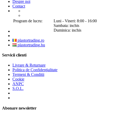
Despre noi
Contact
Program de lucru:
Luni - Vineri: 8:00 - 16:00
Sambata: inchis
Duminica: inchis
plastortrading.ro
plastortrading.hu
Servicii clienti
Livrare & Returnare
Politica de Confidenţialitate
Termeni & Conditii
Cookie
ANPC
S.O.L.
Abonare newsletter