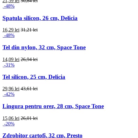
21,59 lei
30,84 lei
-48%
Spatula silicon, 26 cm, Delicia
16,29 lei
31,21 lei
-48%
Tel din nylon, 32 cm, Space Tone
14,09 lei
26,94 lei
-31%
Tel silicon, 25 cm, Delicia
29,96 lei
43,61 lei
-42%
Lingura pentru orez, 28 cm, Space Tone
15,06 lei
26,01 lei
-20%
Zdrobitor cartofi, 32 cm, Presto