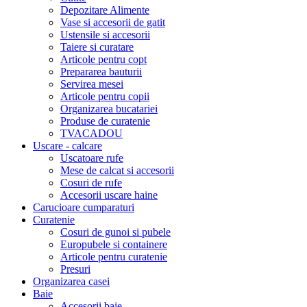
Depozitare Alimente
Vase si accesorii de gatit
Ustensile si accesorii
Taiere si curatare
Articole pentru copt
Prepararea bauturii
Servirea mesei
Articole pentru copii
Organizarea bucatariei
Produse de curatenie
TVACADOU
Uscare - calcare
Uscatoare rufe
Mese de calcat si accesorii
Cosuri de rufe
Accesorii uscare haine
Carucioare cumparaturi
Curatenie
Cosuri de gunoi si pubele
Europubele si containere
Articole pentru curatenie
Presuri
Organizarea casei
Baie
Accesorii baie