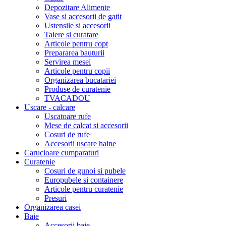
Depozitare Alimente
Vase si accesorii de gatit
Ustensile si accesorii
Taiere si curatare
Articole pentru copt
Prepararea bauturii
Servirea mesei
Articole pentru copii
Organizarea bucatariei
Produse de curatenie
TVACADOU
Uscare - calcare
Uscatoare rufe
Mese de calcat si accesorii
Cosuri de rufe
Accesorii uscare haine
Carucioare cumparaturi
Curatenie
Cosuri de gunoi si pubele
Europubele si containere
Articole pentru curatenie
Presuri
Organizarea casei
Baie
Accesorii baie