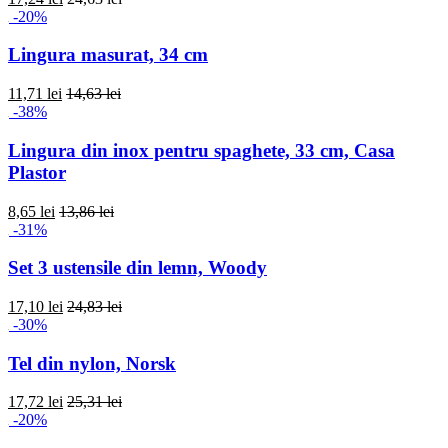
-20%
Lingura masurat, 34 cm
11,71 lei
14,63 lei
-38%
Lingura din inox pentru spaghete, 33 cm, Casa
Plastor
8,65 lei
13,86 lei
-31%
Set 3 ustensile din lemn, Woody
17,10 lei
24,83 lei
-30%
Tel din nylon, Norsk
17,72 lei
25,31 lei
-20%