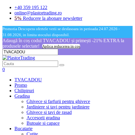
+40 359 195 122
online@plastortrading.ro
5%
Reducere la abonare newsletter
Promotia Descopera ofertele verii se desfasoara in perioada 24.07.2026 -
31.08.2026, in limita stocului disponibil.
Adaugă în coș codul TVACADOU și primești -21% EXTRA la
produsele selectate!
Aplica reducerea in cos
0
TVACADOU
Promo
Chilipiruri
Gradina
Ghivece si farfurii pentru ghivece
Jardiniere si tavi pentru jardiniere
Ghivece si tavi de rasad
Accesorii gradina
Butoaie si capace
Bucatarie
Cutite