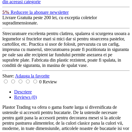
din aceeasi categorie
5%
Reducere la abonare newsletter
Livrare Gratuita
peste 200 lei, cu exceptia coletelor
supradimensionate.
Strecuratoare excelenta pentru clatirea, spalarea si scurgerea usoara a
legumelor si fructelor mari si mici dar si pentru stoarcerea pastelor,
cartofilor, etc. Practica si usor de folosit, prevazuta cu un carlig,
impreuna cu manerul, strecuratoarea poate fi pozitionata in siguranta
pe oale sau alte recipient iar fundului permite asezarea ei pe
suprafete plate. Fabricata din plastic rezistent, poate fi spalata, in
conditii de siguranta, in masina de spalat vase.
Share:
Adauga la favorite
0 Review
Descriere
Reviews
(0)
Plastor Trading va ofera o gama foarte larga si diversificata de
ustensile si accesorii pentru bucatarie. De la ustensile necesare
pentru gatit pana la accesorii pentru decorarea mesei si la aticole
pentru pastrarea alimentelor, de la culori clasice pana la culori vii,
moderne, in toate dimensiunile, articolele noastre de bucatarie isi vor