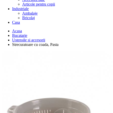
Articole pentru copii
Industriale
Ambalaje
Bricolaj
Casa
Acasa
Bucatarie
Ustensile si accesorii
Strecuratoare cu coada, Pasta