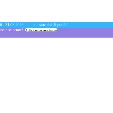
 - 31.08.2026, in limita stocului disponibil.
ele selectate!
Aplica reducerea in cos