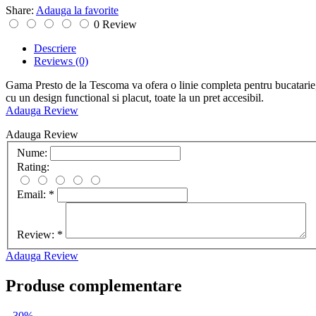
Share:
Adauga la favorite
0 Review
Descriere
Reviews
(0)
Gama Presto de la Tescoma va ofera o linie completa pentru bucatarie, in
cu un design functional si placut, toate la un pret accesibil.
Adauga Review
Adauga Review
Nume:
Rating:
Email:
*
Review:
*
Adauga Review
Produse complementare
-30%