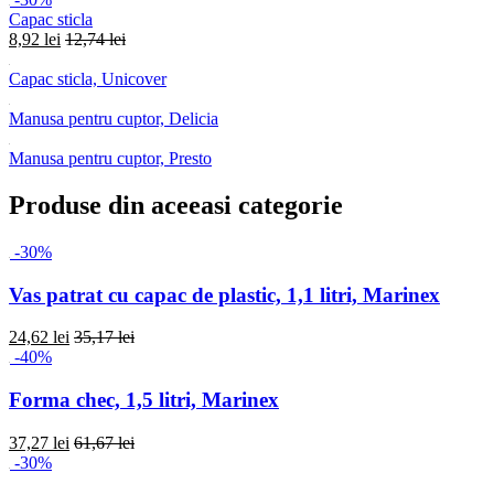
Capac sticla
8,92 lei
12,74 lei
Capac sticla, Unicover
Manusa pentru cuptor, Delicia
Manusa pentru cuptor, Presto
Produse din aceeasi categorie
-30%
Vas patrat cu capac de plastic, 1,1 litri, Marinex
24,62 lei
35,17 lei
-40%
Forma chec, 1,5 litri, Marinex
37,27 lei
61,67 lei
-30%