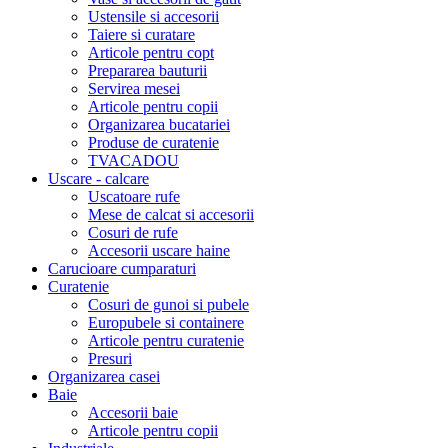
Ustensile si accesorii
Taiere si curatare
Articole pentru copt
Prepararea bauturii
Servirea mesei
Articole pentru copii
Organizarea bucatariei
Produse de curatenie
TVACADOU
Uscare - calcare
Uscatoare rufe
Mese de calcat si accesorii
Cosuri de rufe
Accesorii uscare haine
Carucioare cumparaturi
Curatenie
Cosuri de gunoi si pubele
Europubele si containere
Articole pentru curatenie
Presuri
Organizarea casei
Baie
Accesorii baie
Articole pentru copii