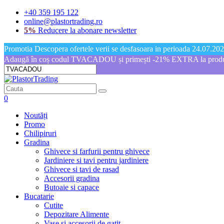
+40 359 195 122
online@plastortrading.ro
5%
Reducere la abonare newsletter
Promotia Descopera ofertele verii se desfasoara in perioada 24.07.2026
Adaugă în coș codul TVACADOU și primești -21% EXTRA la produs
0
Noutăți
Promo
Chilipiruri
Gradina
Ghivece si farfurii pentru ghivece
Jardiniere si tavi pentru jardiniere
Ghivece si tavi de rasad
Accesorii gradina
Butoaie si capace
Bucatarie
Cutite
Depozitare Alimente
Vase si accesorii de gatit