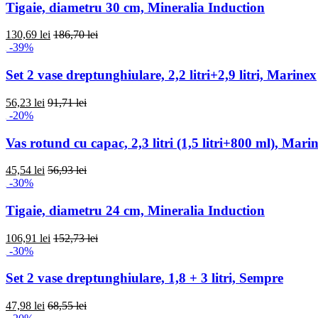
Tigaie, diametru 30 cm, Mineralia Induction
130,69 lei
186,70 lei
-39%
Set 2 vase dreptunghiulare, 2,2 litri+2,9 litri, Marinex
56,23 lei
91,71 lei
-20%
Vas rotund cu capac, 2,3 litri (1,5 litri+800 ml), Mari
45,54 lei
56,93 lei
-30%
Tigaie, diametru 24 cm, Mineralia Induction
106,91 lei
152,73 lei
-30%
Set 2 vase dreptunghiulare, 1,8 + 3 litri, Sempre
47,98 lei
68,55 lei