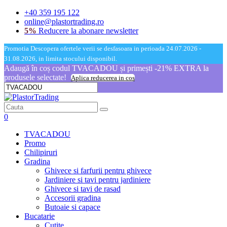
+40 359 195 122
online@plastortrading.ro
5%
Reducere la abonare newsletter
Promotia Descopera ofertele verii se desfasoara in perioada 24.07.2026 -
31.08.2026, in limita stocului disponibil.
Adaugă în coș codul TVACADOU și primești -21% EXTRA la
produsele selectate!
Aplica reducerea in cos
0
TVACADOU
Promo
Chilipiruri
Gradina
Ghivece si farfurii pentru ghivece
Jardiniere si tavi pentru jardiniere
Ghivece si tavi de rasad
Accesorii gradina
Butoaie si capace
Bucatarie
Cutite