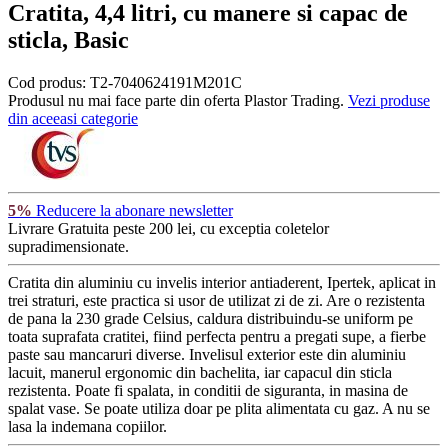
Cratita, 4,4 litri, cu manere si capac de
sticla, Basic
Cod produs:
T2-7040624191M201C
Produsul nu mai face parte din oferta Plastor Trading.
Vezi produse
din aceeasi categorie
5%
Reducere la abonare newsletter
Livrare Gratuita
peste 200 lei, cu exceptia coletelor
supradimensionate.
Cratita din aluminiu cu invelis interior antiaderent, Ipertek, aplicat in
trei straturi, este practica si usor de utilizat zi de zi. Are o rezistenta
de pana la 230 grade Celsius, caldura distribuindu-se uniform pe
toata suprafata cratitei, fiind perfecta pentru a pregati supe, a fierbe
paste sau mancaruri diverse. Invelisul exterior este din aluminiu
lacuit, manerul ergonomic din bachelita, iar capacul din sticla
rezistenta. Poate fi spalata, in conditii de siguranta, in masina de
spalat vase. Se poate utiliza doar pe plita alimentata cu gaz. A nu se
lasa la indemana copiilor.