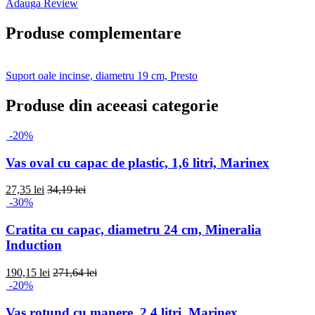
Adauga Review
Produse complementare
Suport oale incinse, diametru 19 cm, Presto
Produse din aceeasi categorie
-20%
Vas oval cu capac de plastic, 1,6 litri, Marinex
27,35 lei
34,19 lei
-30%
Cratita cu capac, diametru 24 cm, Mineralia
Induction
190,15 lei
271,64 lei
-20%
Vas rotund cu manere, 2,4 litri, Marinex