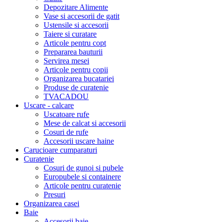
Depozitare Alimente
Vase si accesorii de gatit
Ustensile si accesorii
Taiere si curatare
Articole pentru copt
Prepararea bauturii
Servirea mesei
Articole pentru copii
Organizarea bucatariei
Produse de curatenie
TVACADOU
Uscare - calcare
Uscatoare rufe
Mese de calcat si accesorii
Cosuri de rufe
Accesorii uscare haine
Carucioare cumparaturi
Curatenie
Cosuri de gunoi si pubele
Europubele si containere
Articole pentru curatenie
Presuri
Organizarea casei
Baie
Accesorii baie