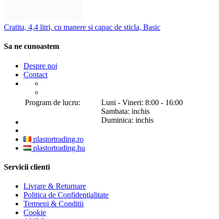
Cratita, 4,4 litri, cu manere si capac de sticla, Basic
Sa ne cunoastem
Despre noi
Contact
Program de lucru:
Luni - Vineri: 8:00 - 16:00
Sambata: inchis
Duminica: inchis
plastortrading.ro
plastortrading.hu
Servicii clienti
Livrare & Returnare
Politica de Confidenţialitate
Termeni & Conditii
Cookie