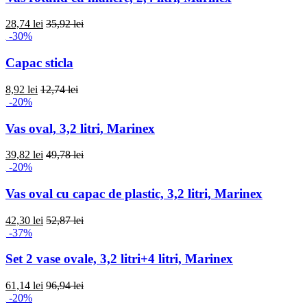
28,74 lei
35,92 lei
-30%
Capac sticla
8,92 lei
12,74 lei
-20%
Vas oval, 3,2 litri, Marinex
39,82 lei
49,78 lei
-20%
Vas oval cu capac de plastic, 3,2 litri, Marinex
42,30 lei
52,87 lei
-37%
Set 2 vase ovale, 3,2 litri+4 litri, Marinex
61,14 lei
96,94 lei
-20%