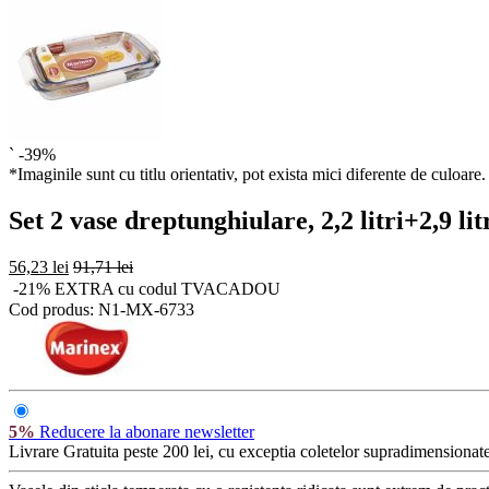
`
-39%
*Imaginile sunt cu titlu orientativ, pot exista mici diferente de culoare.
Set 2 vase dreptunghiulare, 2,2 litri+2,9 li
56,23 lei
91,71 lei
-21% EXTRA cu codul TVACADOU
Cod produs:
N1-MX-6733
5%
Reducere la abonare newsletter
Livrare Gratuita
peste 200 lei, cu exceptia coletelor supradimensionate