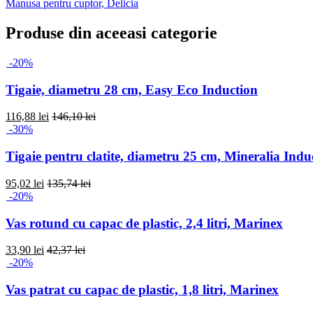
Manusa pentru cuptor, Delicia
Produse din aceeasi categorie
-20%
Tigaie, diametru 28 cm, Easy Eco Induction
116,88 lei
146,10 lei
-30%
Tigaie pentru clatite, diametru 25 cm, Mineralia Indu
95,02 lei
135,74 lei
-20%
Vas rotund cu capac de plastic, 2,4 litri, Marinex
33,90 lei
42,37 lei
-20%
Vas patrat cu capac de plastic, 1,8 litri, Marinex