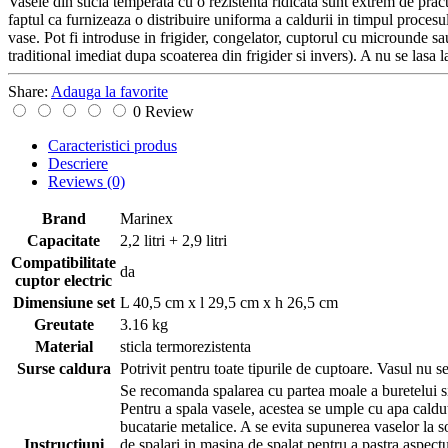
Vasele din sticla temperata cu o rezistenta ridicata sunt extrem de pract
faptul ca furnizeaza o distribuire uniforma a caldurii in timpul procesul
vase. Pot fi introduse in frigider, congelator, cuptorul cu microunde 
traditional imediat dupa scoaterea din frigider si invers). A nu se lasa 
Share:
Adauga la favorite
0 Review
Caracteristici produs
Descriere
Reviews
(0)
Brand
Marinex
Capacitate
2,2 litri + 2,9 litri
Compatibilitate
da
cuptor electric
Dimensiune set
L 40,5 cm x l 29,5 cm x h 26,5 cm
Greutate
3.16 kg
Material
sticla termorezistenta
Surse caldura
Potrivit pentru toate tipurile de cuptoare. Vasul nu se
Se recomanda spalarea cu partea moale a buretelui si d
Pentru a spala vasele, acestea se umple cu apa caldut
bucatarie metalice. A se evita supunerea vaselor la 
Instructiuni
de spalari in masina de spalat pentru a pastra aspectu