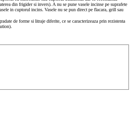
erea din frigider si invers). A nu se pune vasele incinse pe suprafete
sele in cuptorul incins. Vasele nu se pun direct pe flacara, grill sau
date de forme si litraje diferite, ce se caracterizeaza prin rezistenta
ution).