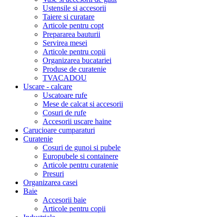
Ustensile si accesorii
Taiere si curatare
Articole pentru copt
Prepararea bauturii
Servirea mesei
Articole pentru copii
Organizarea bucatariei
Produse de curatenie
TVACADOU
Uscare - calcare
Uscatoare rufe
Mese de calcat si accesorii
Cosuri de rufe
Accesorii uscare haine
Carucioare cumparaturi
Curatenie
Cosuri de gunoi si pubele
Europubele si containere
Articole pentru curatenie
Presuri
Organizarea casei
Baie
Accesorii baie
Articole pentru copii