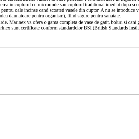
erea in cuptorul cu microunde sau cuptorul traditional imediat dupa scoat
pentru oale incinse cand scoateti vasele din cuptor. A nu se introduce va
nica daunatoare pentru organism), fiind sigure pentru sanatate.
rde. Marinex va ofera o gama completa de vase de gatit, boluri si cani gra
rinex sunt certificate conform standardelor BSI (British Standards Instit