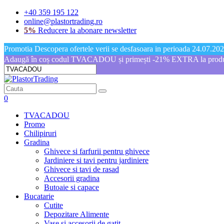
+40 359 195 122
online@plastortrading.ro
5%
Reducere la abonare newsletter
Promotia Descopera ofertele verii se desfasoara in perioada 24.07.2026
Adaugă în coș codul TVACADOU și primești -21% EXTRA la produs
0
TVACADOU
Promo
Chilipiruri
Gradina
Ghivece si farfurii pentru ghivece
Jardiniere si tavi pentru jardiniere
Ghivece si tavi de rasad
Accesorii gradina
Butoaie si capace
Bucatarie
Cutite
Depozitare Alimente
Vase si accesorii de gatit