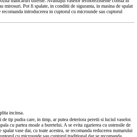
epozita mancaruri diferite. Avantajul vaselor termorezistente consta in
u mirosuri. Pot fi spalate, in conditii de siguranta, in masina de spalat
u se recomanda introducerea in cuptorul cu microunde sau cuptorul
plita incinsa.
de tip pudra care, in timp, ar putea deteriora peretii si luciul vaselor.
spala cu partea moale a buretelui. A se evita zgarierea cu ustensile de
de spalat vase dar, cu toate acestea, se recomanda reducerea numarului
er, cuptorul cu microunde sau cuptorul traditional dar se recomanda