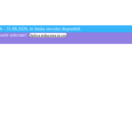
 - 31.08.2026, in limita stocului disponibil.
ele selectate!
Aplica reducerea in cos