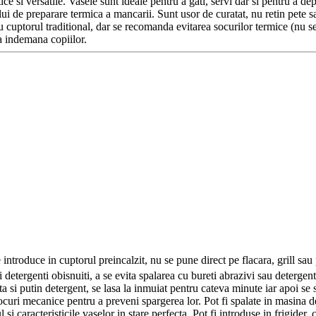
ice si versatile. Vasele sunt ideale pentru a gati, servi dar si pentru a d
ui de preparare termica a mancarii. Sunt usor de curatat, nu retin pete sa
sau cuptorul traditional, dar se recomanda evitarea socurilor termice (n
la indemana copiilor.
 introduce in cuptorul preincalzit, nu se pune direct pe flacara, grill sau 
etergenti obisnuiti, a se evita spalarea cu bureti abrazivi sau detergenti 
a si putin detergent, se lasa la inmuiat pentru cateva minute iar apoi se 
socuri mecanice pentru a preveni spargerea lor. Pot fi spalate in masina 
l si caracteristicile vaselor in stare perfecta. Pot fi introduse in frigid