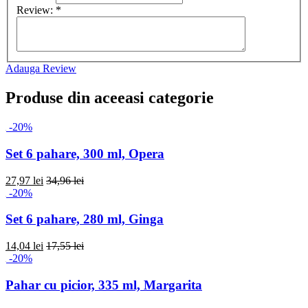
Review:
*
Adauga Review
Produse din aceeasi categorie
-20%
Set 6 pahare, 300 ml, Opera
27,97 lei
34,96 lei
-20%
Set 6 pahare, 280 ml, Ginga
14,04 lei
17,55 lei
-20%
Pahar cu picior, 335 ml, Margarita