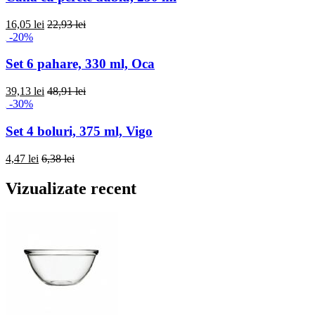
16,05 lei
22,93 lei
-20%
Set 6 pahare, 330 ml, Oca
39,13 lei
48,91 lei
-30%
Set 4 boluri, 375 ml, Vigo
4,47 lei
6,38 lei
Vizualizate recent