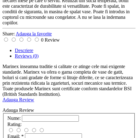
fiecarei mese pe care o serviti. Realizat din sticla temperata, bolul
este caracterizat de durabilitate si versatilitate. Poate fi spalat, in
conditii de siguranta, in masina de spalat vase. Poate fi introdus in
cuptorul cu microunde sau congelator. A nu se lasa la indemana
copiilor.
Share:
Adauga la favorite
0 Review
Descriere
Reviews
(0)
Marinex inseamna traditie si calitate ce atinge cele mai exigente
standarde. Marinex va ofera o gama completa de vase de gatit,
boluri si cani gradate de forme si litraje diferite, ce se caracterizeaza
prin rezistenta ridicata la zgarieturi, socuri mecanice sau termice.
Toate produsele Marinex sunt certificate conform standardelor BSI
(British Standards Institution).
Adauga Review
Adauga Review
Nume:
Rating:
Email:
*