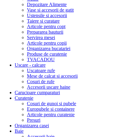
Depozitare Alimente
Vase si accesorii de gatit
Ustensile si accesorii
Taiere si curatare
Articole pentru copt
Prepararea bauturii
Servirea mesei
Articole pentru copii
Organizarea bucatariei
Produse de curatenie
TVACADOU
Uscare - calcare
Uscatoare rufe
Mese de calcat si accesorii
Cosuri de rufe
Accesorii uscare haine
Carucioare cumparaturi
Curatenie
Cosuri de gunoi si pubele
Europubele si containere
Articole pentru curatenie
Presuri
Organizarea casei
Baie
Accesorii baie