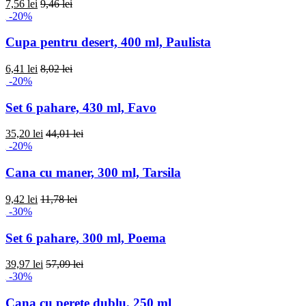
7,56 lei
9,46 lei
-20%
Cupa pentru desert, 400 ml, Paulista
6,41 lei
8,02 lei
-20%
Set 6 pahare, 430 ml, Favo
35,20 lei
44,01 lei
-20%
Cana cu maner, 300 ml, Tarsila
9,42 lei
11,78 lei
-30%
Set 6 pahare, 300 ml, Poema
39,97 lei
57,09 lei
-30%
Cana cu perete dublu, 250 ml