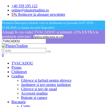
+40 359 195 122
online@plastortrading.ro
5%
Reducere la abonare newsletter
Promotia Descopera ofertele verii se desfasoara in perioada 24.07.2026 -
31.08.2026, in limita stocului disponibil.
Adaugă în coș codul TVACADOU și primești -21% EXTRA la
produsele selectate!
Aplica reducerea in cos
0
TVACADOU
Promo
Chilipiruri
Gradina
Ghivece si farfurii pentru ghivece
Jardiniere si tavi pentru jardiniere
Ghivece si tavi de rasad
Accesorii gradina
Butoaie si capace
Bucatarie
Cutite