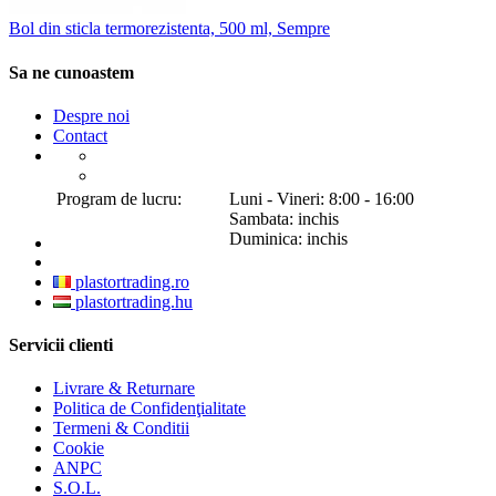
Bol din sticla termorezistenta, 500 ml, Sempre
Sa ne cunoastem
Despre noi
Contact
Program de lucru:
Luni - Vineri: 8:00 - 16:00
Sambata: inchis
Duminica: inchis
plastortrading.ro
plastortrading.hu
Servicii clienti
Livrare & Returnare
Politica de Confidenţialitate
Termeni & Conditii
Cookie
ANPC
S.O.L.