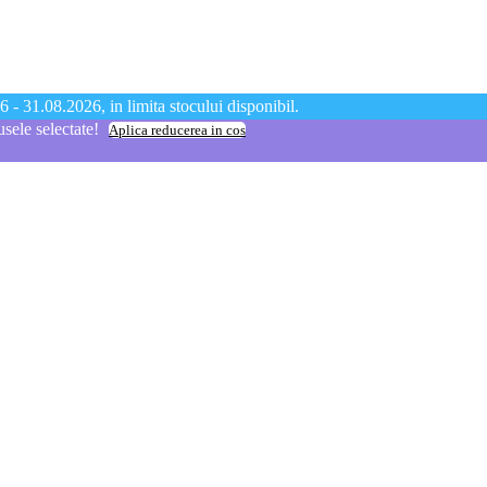
 - 31.08.2026, in limita stocului disponibil.
ele selectate!
Aplica reducerea in cos