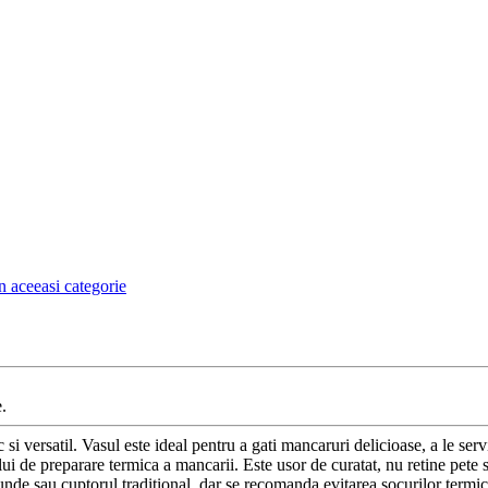
n aceeasi categorie
.
 si versatil. Vasul este ideal pentru a gati mancaruri delicioase, a le ser
ui de preparare termica a mancarii. Este usor de curatat, nu retine pete s
crounde sau cuptorul traditional, dar se recomanda evitarea socurilor ter