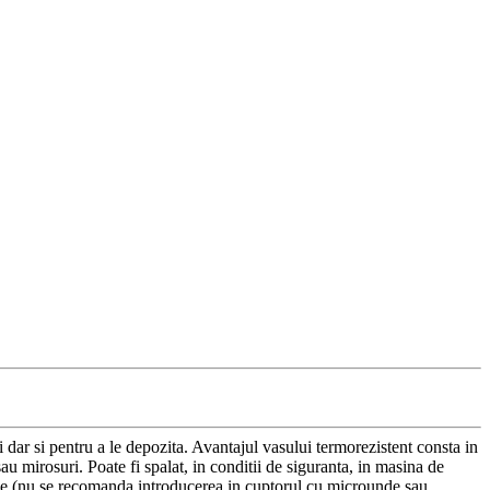
vi dar si pentru a le depozita. Avantajul vasului termorezistent consta in
au mirosuri. Poate fi spalat, in conditii de siguranta, in masina de
mice (nu se recomanda introducerea in cuptorul cu microunde sau