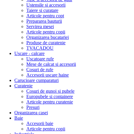
Ustensile si accesorii
Taiere si curatare
Articole pentru copt
Prepararea bauturii
Servirea mesei
Articole pentru copii
Organizarea bucatariei
Produse de curatenie
TVACADOU
Uscare - calcare
Uscatoare rufe
Mese de calcat si accesorii
Cosuri de rufe
Accesorii uscare haine
Carucioare cumparaturi
Curatenie
Cosuri de gunoi si pubele
Europubele si containere
Articole pentru curatenie
Presuri
Organizarea casei
Baie
Accesorii baie
Articole pentru copii