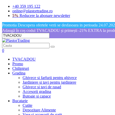
+40 359 195 122
online@plastortrading.ro
5%
Reducere la abonare newsletter
Promotia Descopera ofertele verii se desfasoara in perioada 24.07.2026
Adaugă în coș codul TVACADOU și primești -21% EXTRA la produs
0
TVACADOU
Promo
Chilipiruri
Gradina
Ghivece si farfurii pentru ghivece
Jardiniere si tavi pentru jardiniere
Ghivece si tavi de rasad
Accesorii gradina
Butoaie si capace
Bucatarie
Cutite
Depozitare Alimente
Vase si accesorii de gatit