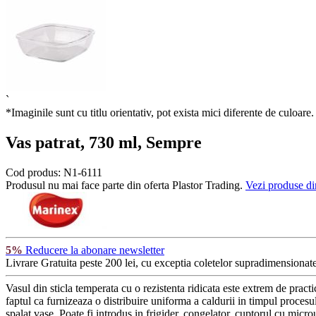
`
*Imaginile sunt cu titlu orientativ, pot exista mici diferente de culoare.
Vas patrat, 730 ml, Sempre
Cod produs:
N1-6111
Produsul nu mai face parte din oferta Plastor Trading.
Vezi produse di
5%
Reducere la abonare newsletter
Livrare Gratuita
peste 200 lei, cu exceptia coletelor supradimensionate
Vasul din sticla temperata cu o rezistenta ridicata este extrem de practic
faptul ca furnizeaza o distribuire uniforma a caldurii in timpul procesul
spalat vase. Poate fi introdus in frigider, congelator, cuptorul cu mi