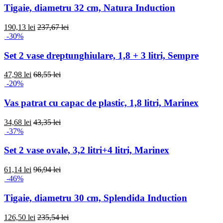
Tigaie, diametru 32 cm, Natura Induction
190,13 lei
237,67 lei
-30%
Set 2 vase dreptunghiulare, 1,8 + 3 litri, Sempre
47,98 lei
68,55 lei
-20%
Vas patrat cu capac de plastic, 1,8 litri, Marinex
34,68 lei
43,35 lei
-37%
Set 2 vase ovale, 3,2 litri+4 litri, Marinex
61,14 lei
96,94 lei
-46%
Tigaie, diametru 30 cm, Splendida Induction
126,50 lei
235,54 lei