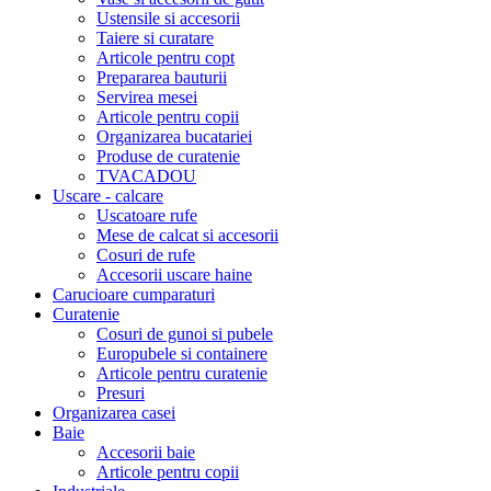
Ustensile si accesorii
Taiere si curatare
Articole pentru copt
Prepararea bauturii
Servirea mesei
Articole pentru copii
Organizarea bucatariei
Produse de curatenie
TVACADOU
Uscare - calcare
Uscatoare rufe
Mese de calcat si accesorii
Cosuri de rufe
Accesorii uscare haine
Carucioare cumparaturi
Curatenie
Cosuri de gunoi si pubele
Europubele si containere
Articole pentru curatenie
Presuri
Organizarea casei
Baie
Accesorii baie
Articole pentru copii