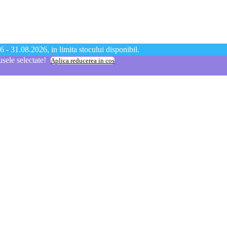
 - 31.08.2026, in limita stocului disponibil.
ele selectate!
Aplica reducerea in cos