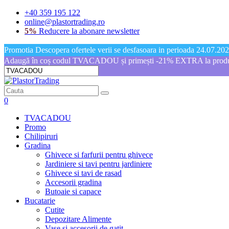
+40 359 195 122
online@plastortrading.ro
5%
Reducere la abonare newsletter
Promotia Descopera ofertele verii se desfasoara in perioada 24.07.2026
Adaugă în coș codul TVACADOU și primești -21% EXTRA la produs
0
TVACADOU
Promo
Chilipiruri
Gradina
Ghivece si farfurii pentru ghivece
Jardiniere si tavi pentru jardiniere
Ghivece si tavi de rasad
Accesorii gradina
Butoaie si capace
Bucatarie
Cutite
Depozitare Alimente
Vase si accesorii de gatit