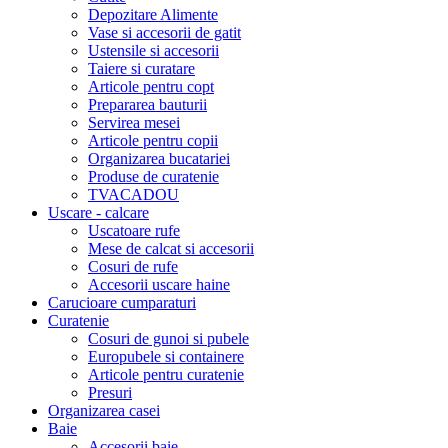
Depozitare Alimente
Vase si accesorii de gatit
Ustensile si accesorii
Taiere si curatare
Articole pentru copt
Prepararea bauturii
Servirea mesei
Articole pentru copii
Organizarea bucatariei
Produse de curatenie
TVACADOU
Uscare - calcare
Uscatoare rufe
Mese de calcat si accesorii
Cosuri de rufe
Accesorii uscare haine
Carucioare cumparaturi
Curatenie
Cosuri de gunoi si pubele
Europubele si containere
Articole pentru curatenie
Presuri
Organizarea casei
Baie
Accesorii baie