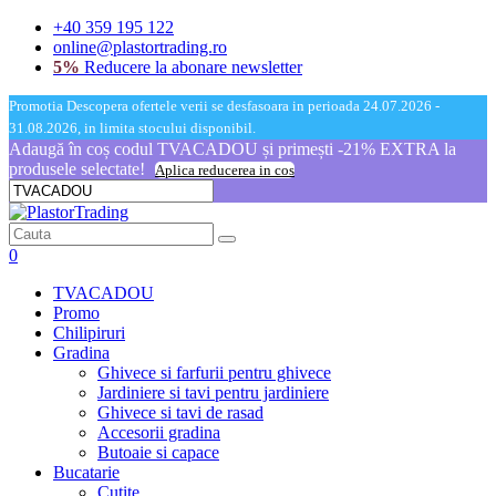
+40 359 195 122
online@plastortrading.ro
5%
Reducere la abonare newsletter
Promotia Descopera ofertele verii se desfasoara in perioada 24.07.2026 -
31.08.2026, in limita stocului disponibil.
Adaugă în coș codul TVACADOU și primești -21% EXTRA la
produsele selectate!
Aplica reducerea in cos
0
TVACADOU
Promo
Chilipiruri
Gradina
Ghivece si farfurii pentru ghivece
Jardiniere si tavi pentru jardiniere
Ghivece si tavi de rasad
Accesorii gradina
Butoaie si capace
Bucatarie
Cutite