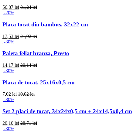
56,87 lei
81,24 lei
-20%
Placa tocat din bambus, 32x22 cm
17,53 lei
21,92 lei
-30%
Paleta feliat branza, Presto
14,17 lei
20,14 lei
-30%
Placa de tocat, 25x16x0,5 cm
7,02 lei
10,02 lei
-30%
Set 2 placi de tocat, 34x24x0,5 cm + 24x14,5x0,4 cm
20,10 lei
28,71 lei
-30%