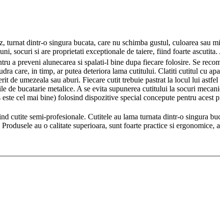
z, turnat dintr-o singura bucata, care nu schimba gustul, culoarea sau mir
uni, socuri si are proprietati exceptionale de taiere, fiind foarte ascutita
entru a preveni alunecarea si spalati-l bine dupa fiecare folosire. Se reco
udra care, in timp, ar putea deteriora lama cutitului. Clatiti cutitul cu a
it de umezeala sau aburi. Fiecare cutit trebuie pastrat la locul lui astfel
ile de bucatarie metalice. A se evita supunerea cutitului la socuri mecanic
des este cel mai bine) folosind dispozitive special concepute pentru aces
 cutite semi-profesionale. Cutitele au lama turnata dintr-o singura bucat
 Produsele au o calitate superioara, sunt foarte practice si ergonomice, 