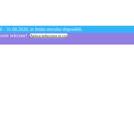
 - 31.08.2026, in limita stocului disponibil.
ele selectate!
Aplica reducerea in cos