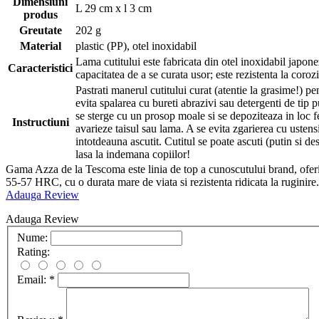
Dimensiuni
L 29 cm x l 3 cm
produs
Greutate
202 g
Material
plastic (PP), otel inoxidabil
Lama cutitului este fabricata din otel inoxidabil japone
Caracteristici
capacitatea de a se curata usor; este rezistenta la corozi
Pastrati manerul cutitului curat (atentie la grasime!) p
evita spalarea cu bureti abrazivi sau detergenti de tip p
se sterge cu un prosop moale si se depoziteaza in loc fer
Instructiuni
avarieze taisul sau lama. A se evita zgarierea cu ustens
intotdeauna ascutit. Cutitul se poate ascuti (putin si 
lasa la indemana copiilor!
Gama Azza de la Tescoma este linia de top a cunoscutului brand, oferind
55-57 HRC, cu o durata mare de viata si rezistenta ridicata la ruginire.
Adauga Review
Adauga Review
Nume:
Rating:
Email:
*