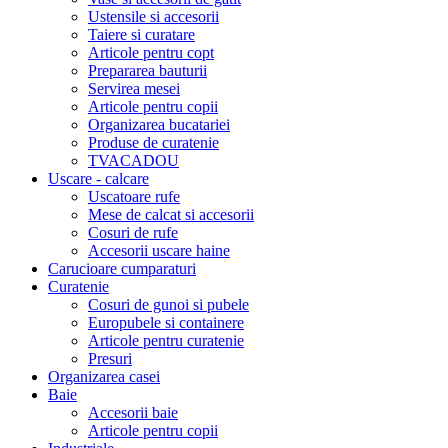
Ustensile si accesorii
Taiere si curatare
Articole pentru copt
Prepararea bauturii
Servirea mesei
Articole pentru copii
Organizarea bucatariei
Produse de curatenie
TVACADOU
Uscare - calcare
Uscatoare rufe
Mese de calcat si accesorii
Cosuri de rufe
Accesorii uscare haine
Carucioare cumparaturi
Curatenie
Cosuri de gunoi si pubele
Europubele si containere
Articole pentru curatenie
Presuri
Organizarea casei
Baie
Accesorii baie
Articole pentru copii