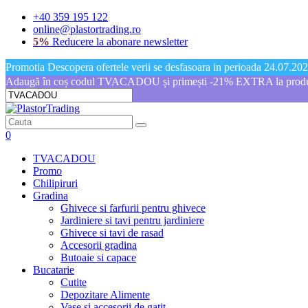
+40 359 195 122
online@plastortrading.ro
5%
Reducere la abonare newsletter
Promotia Descopera ofertele verii se desfasoara in perioada 24.07.2026
Adaugă în coș codul TVACADOU și primești -21% EXTRA la produs
0
TVACADOU
Promo
Chilipiruri
Gradina
Ghivece si farfurii pentru ghivece
Jardiniere si tavi pentru jardiniere
Ghivece si tavi de rasad
Accesorii gradina
Butoaie si capace
Bucatarie
Cutite
Depozitare Alimente
Vase si accesorii de gatit