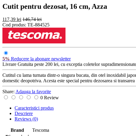
Cutit pentru dezosat, 16 cm, Azza
117,39 lei
146,74 lei
Cod produs:
TE-884525
5%
Reducere la abonare newsletter
Livrare Gratuita
peste 200 lei, cu exceptia coletelor supradimensionate
Cutitul cu lama turnata dintr-o singura bucata, din otel inoxidabil japon
domestic deopotriva. Acesta este special pentru dezosarea si transarea or
Share:
Adauga la favorite
0 Review
Caracteristici produs
Descriere
Reviews
(0)
Brand
Tescoma