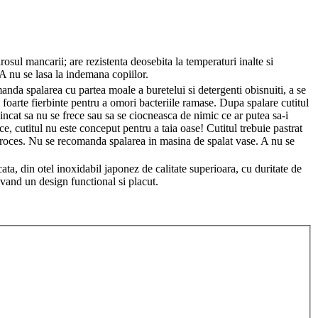
osul mancarii; are rezistenta deosebita la temperaturi inalte si
. A nu se lasa la indemana copiilor.
manda spalarea cu partea moale a buretelui si detergenti obisnuiti, a se
pa foarte fierbinte pentru a omori bacteriile ramase. Dupa spalare cutitul
 incat sa nu se frece sau sa se ciocneasca de nimic ce ar putea sa-i
e, cutitul nu este conceput pentru a taia oase! Cutitul trebuie pastrat
t proces. Nu se recomanda spalarea in masina de spalat vase. A nu se
a, din otel inoxidabil japonez de calitate superioara, cu duritate de
avand un design functional si placut.