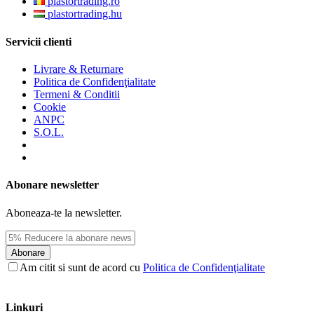
plastortrading.ro
plastortrading.hu
Servicii clienti
Livrare & Returnare
Politica de Confidenţialitate
Termeni & Conditii
Cookie
ANPC
S.O.L.
Abonare newsletter
Aboneaza-te la newsletter.
Abonare
Am citit si sunt de acord cu
Politica de Confidenţialitate
Linkuri