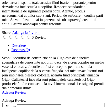
orientarea in spatiu, toate acestea fiind foarte importante pentru
dezvoltarea intelectuala a copiilor. Respecta standardele
internationale de siguranta pentru copii. Atentie, produs
nerecomandat copiilor sub 3 ani. Pericol de sufocare – contine parti
mici. Se va utiliza numai in prezenta si sub supravegherea unui
adult. Pastrati ambalajul pentru referinta.
Share:
Adauga la favorite
0 Review
Descriere
Reviews
(0)
Scopul jocurilor de constructie de la Gigo este de a facilita
acumularea de cunostinte noi prin joaca, de a crea copiilor un mediu
vesel si educativ. Jocurile au fost concepute pentru a stimula
inteligenta copiilor de la o varsta frageda, cei mici invata lucruri noi
prin imbinarea pieselor colorate, aceasta fiind principala tematica
Gigo. Calitatea si inovatia sunt principalele caracteristici Gigo,
produsele fiind recunoscute la nivel international si castigand premii
din domeniul stiintei.
Adauga Review
Adauga Review
Nume: