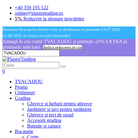
+40 359 195 122
online@plastortrading.ro
5%
Reducere la abonare newsletter
Promotia Descopera ofertele verii se desfasoara in perioada 24.07.2026 -
31.08.2026, in limita stocului disponibil.
Adaugă în coș codul TVACADOU și primești -21% EXTRA la
produsele selectate!
Aplica reducerea in cos
0
TVACADOU
Promo
Chilipiruri
Gradina
Ghivece si farfurii pentru ghivece
Jardiniere si tavi pentru jardiniere
Ghivece si tavi de rasad
Accesorii gradina
Butoaie si capace
Bucatarie
Cutite