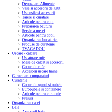
Depozitare Alimente
Vase si accesorii de gatit
Ustensile si accesorii
Taiere si curatare
Articole pentru copt
Prepararea bauturii
Servirea mesei
Articole pentru copii
Organizarea bucatariei
Produse de curatenie
TVACADOU
Uscare - calcare
Uscatoare rufe
Mese de calcat si accesorii
Cosuri de rufe
Accesorii uscare haine
Carucioare cumparaturi
Curatenie
Cosuri de gunoi si pubele
Europubele si containere
Articole pentru curatenie
Presuri
Organizarea casei
Baie
Accesorii baie