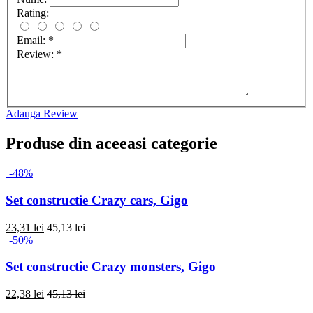
Rating:
Email:
*
Review:
*
Adauga Review
Produse din aceeasi categorie
-48%
Set constructie Crazy cars, Gigo
23,31 lei
45,13 lei
-50%
Set constructie Crazy monsters, Gigo
22,38 lei
45,13 lei