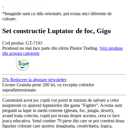
`
*Imaginile sunt cu titlu orientativ, pot exista mici diferente de
culoare.
Set constructie Luptator de foc, Gigo
Cod produs:
GT-7193
Produsul nu mai face parte din oferta Plastor Trading.
Vezi produse
din aceeasi categorie
5%
Reducere la abonare newsletter
Livrare Gratuita
peste 200 lei, cu exceptia coletelor
supradimensionate.
Construind acest joc copiii vor porni in misiuni de salvare a celor
neajutorati cu ajutorul luptatorilor din gama "Fighter". Acestia sunt
pregatiti sa lupte in medii extreme (gheata, foc, jungla, desert),
avand toata colectia, copiii pot invata despre acestea, ceea ce face
joaca educativa. Setul contine 79 piese din care se pot construi doua
figurine colorate care sporesc imaginatia, creativitatea, logica,