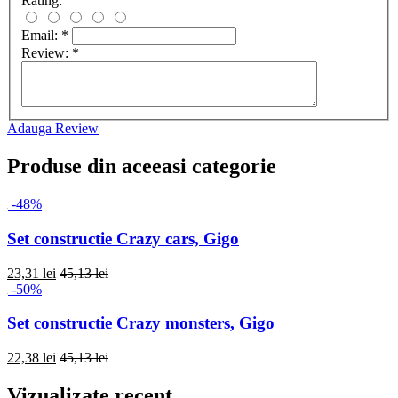
Rating:
Email:
*
Review:
*
Adauga Review
Produse din aceeasi categorie
-48%
Set constructie Crazy cars, Gigo
23,31 lei
45,13 lei
-50%
Set constructie Crazy monsters, Gigo
22,38 lei
45,13 lei
Vizualizate recent