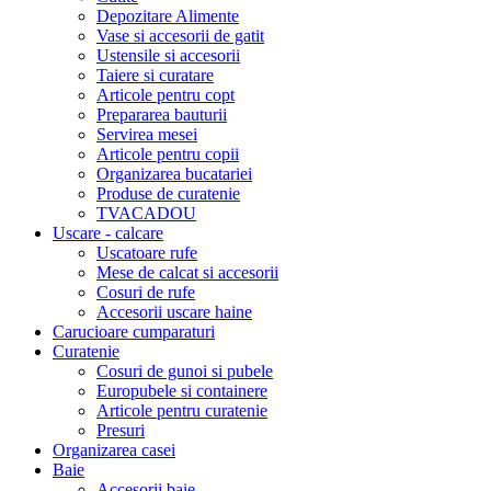
Depozitare Alimente
Vase si accesorii de gatit
Ustensile si accesorii
Taiere si curatare
Articole pentru copt
Prepararea bauturii
Servirea mesei
Articole pentru copii
Organizarea bucatariei
Produse de curatenie
TVACADOU
Uscare - calcare
Uscatoare rufe
Mese de calcat si accesorii
Cosuri de rufe
Accesorii uscare haine
Carucioare cumparaturi
Curatenie
Cosuri de gunoi si pubele
Europubele si containere
Articole pentru curatenie
Presuri
Organizarea casei
Baie
Accesorii baie