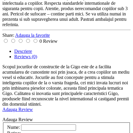
intelectuala a copiilor. Respecta standardele internationale de
siguranta pentru copii. Atentie, produs nerecomandat copiilor sub 3
ani. Pericol de sufocare – contine parti mici. Se va utiliza numai in
prezenta si sub supravegherea unui adult. Pastrati ambalajul pentru
referinta.
Share:
Adauga la favorite
0 Review
Descriere
Reviews
(0)
Scopul jocurilor de constructie de la Gigo este de a facilita
acumularea de cunostinte noi prin joaca, de a crea copiilor un mediu
vesel si educativ. Jocurile au fost concepute pentru a stimula
inteligenta copiilor de la o varsta frageda, cei mici invata lucruri noi
prin imbinarea pieselor colorate, aceasta fiind principala tematica
Gigo. Calitatea si inovatia sunt principalele caracteristici Gigo,
produsele fiind recunoscute la nivel international si castigand premii
din domeniul stiintei.
Adauga Review
Adauga Review
Nume: