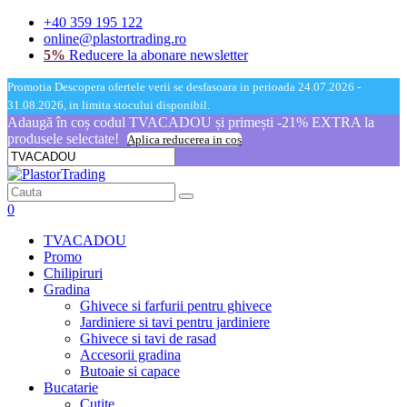
+40 359 195 122
online@plastortrading.ro
5%
Reducere la abonare newsletter
Promotia Descopera ofertele verii se desfasoara in perioada 24.07.2026 -
31.08.2026, in limita stocului disponibil.
Adaugă în coș codul TVACADOU și primești -21% EXTRA la
produsele selectate!
Aplica reducerea in cos
0
TVACADOU
Promo
Chilipiruri
Gradina
Ghivece si farfurii pentru ghivece
Jardiniere si tavi pentru jardiniere
Ghivece si tavi de rasad
Accesorii gradina
Butoaie si capace
Bucatarie
Cutite