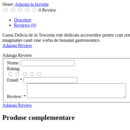
Share:
Adauga la favorite
0 Review
Descriere
Reviews
(0)
Gama Delicia de la Tescoma este dedicata accesoriilor pentru copt semi-p
imaginatiei cand vine vorba de bunatati gastronomice.
Adauga Review
Adauga Review
Nume:
Rating:
Email:
*
Review:
*
Adauga Review
Produse complementare