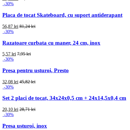
-30%
Placa de tocat Skateboard, cu suport antiderapant
56,87 lei
81,24 lei
-30%
Razatoare curbata cu maner, 24 cm, inox
5,57 lei
7,95 lei
-30%
Presa pentru usturoi, Presto
32,08 lei
45,82 lei
-30%
Set 2 placi de tocat, 34x24x0,5 cm + 24x14,5x0,4 cm
20,10 lei
28,71 lei
-30%
Presa usturoi, inox