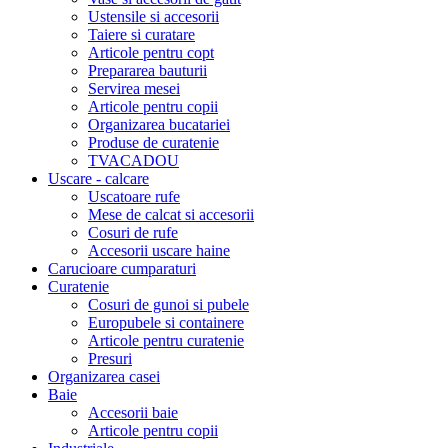
Ustensile si accesorii
Taiere si curatare
Articole pentru copt
Prepararea bauturii
Servirea mesei
Articole pentru copii
Organizarea bucatariei
Produse de curatenie
TVACADOU
Uscare - calcare
Uscatoare rufe
Mese de calcat si accesorii
Cosuri de rufe
Accesorii uscare haine
Carucioare cumparaturi
Curatenie
Cosuri de gunoi si pubele
Europubele si containere
Articole pentru curatenie
Presuri
Organizarea casei
Baie
Accesorii baie
Articole pentru copii