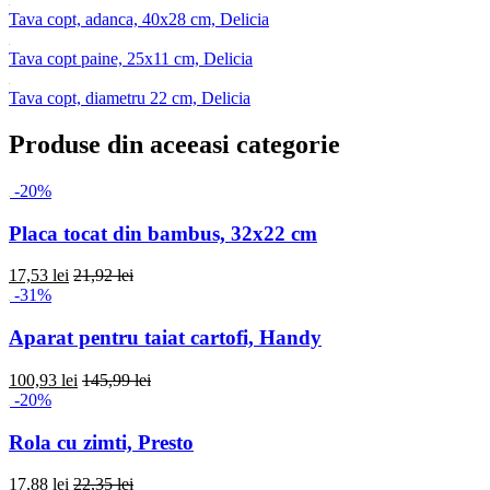
Tava copt, adanca, 40x28 cm, Delicia
Tava copt paine, 25x11 cm, Delicia
Tava copt, diametru 22 cm, Delicia
Produse din aceeasi categorie
-20%
Placa tocat din bambus, 32x22 cm
17,53 lei
21,92 lei
-31%
Aparat pentru taiat cartofi, Handy
100,93 lei
145,99 lei
-20%
Rola cu zimti, Presto
17,88 lei
22,35 lei