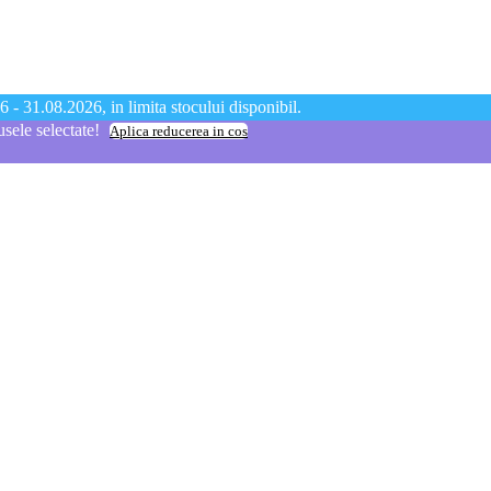
 - 31.08.2026, in limita stocului disponibil.
ele selectate!
Aplica reducerea in cos