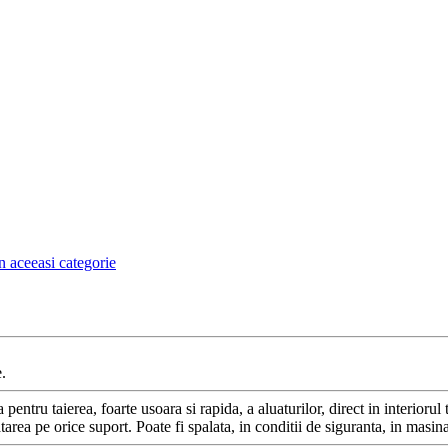
n aceeasi categorie
.
ntru taierea, foarte usoara si rapida, a aluaturilor, direct in interiorul t
rea pe orice suport. Poate fi spalata, in conditii de siguranta, in masin