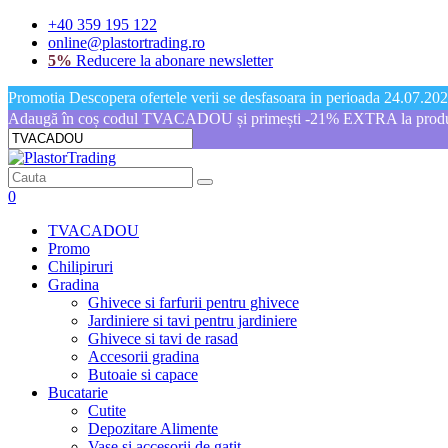
+40 359 195 122
online@plastortrading.ro
5%
Reducere la abonare newsletter
Promotia Descopera ofertele verii se desfasoara in perioada 24.07.2026
Adaugă în coș codul TVACADOU și primești -21% EXTRA la produs
0
TVACADOU
Promo
Chilipiruri
Gradina
Ghivece si farfurii pentru ghivece
Jardiniere si tavi pentru jardiniere
Ghivece si tavi de rasad
Accesorii gradina
Butoaie si capace
Bucatarie
Cutite
Depozitare Alimente
Vase si accesorii de gatit