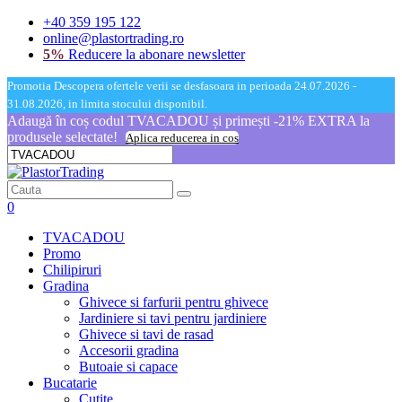
+40 359 195 122
online@plastortrading.ro
5%
Reducere la abonare newsletter
Promotia Descopera ofertele verii se desfasoara in perioada 24.07.2026 -
31.08.2026, in limita stocului disponibil.
Adaugă în coș codul TVACADOU și primești -21% EXTRA la
produsele selectate!
Aplica reducerea in cos
0
TVACADOU
Promo
Chilipiruri
Gradina
Ghivece si farfurii pentru ghivece
Jardiniere si tavi pentru jardiniere
Ghivece si tavi de rasad
Accesorii gradina
Butoaie si capace
Bucatarie
Cutite