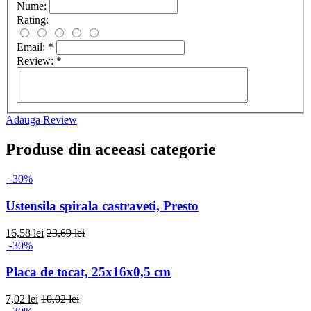
Nume:
Rating:
Email:
*
Review:
*
Adauga Review
Produse din aceeasi categorie
-30%
Ustensila spirala castraveti, Presto
16,58 lei
23,69 lei
-30%
Placa de tocat, 25x16x0,5 cm
7,02 lei
10,02 lei