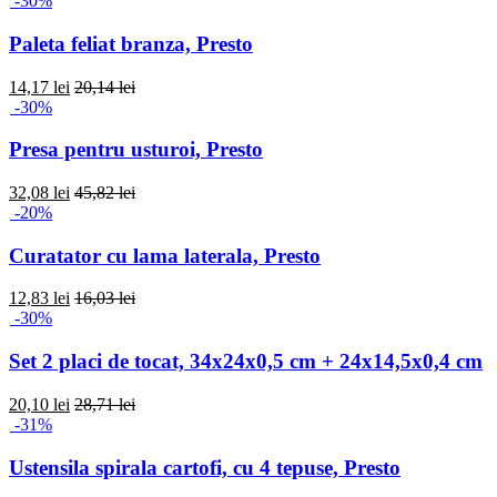
-30%
Paleta feliat branza, Presto
14,17 lei
20,14 lei
-30%
Presa pentru usturoi, Presto
32,08 lei
45,82 lei
-20%
Curatator cu lama laterala, Presto
12,83 lei
16,03 lei
-30%
Set 2 placi de tocat, 34x24x0,5 cm + 24x14,5x0,4 cm
20,10 lei
28,71 lei
-31%
Ustensila spirala cartofi, cu 4 tepuse, Presto