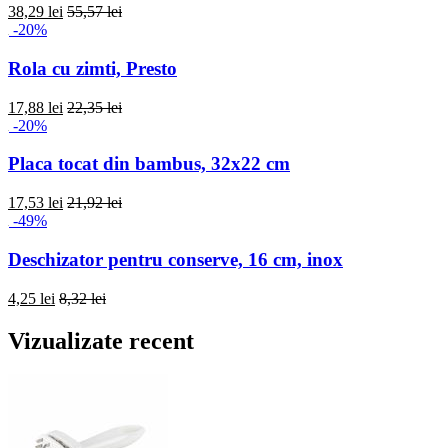
38,29 lei
55,57 lei
-20%
Rola cu zimti, Presto
17,88 lei
22,35 lei
-20%
Placa tocat din bambus, 32x22 cm
17,53 lei
21,92 lei
-49%
Deschizator pentru conserve, 16 cm, inox
4,25 lei
8,32 lei
Vizualizate recent