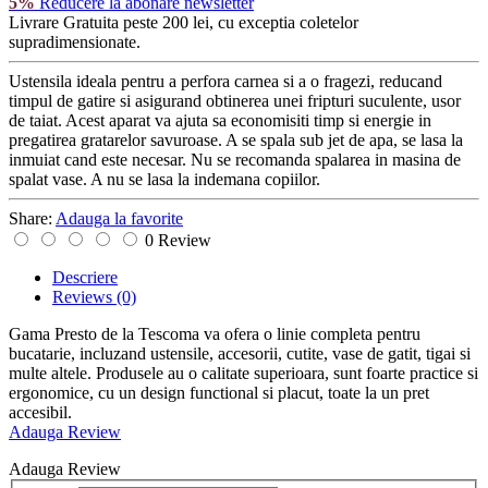
5%
Reducere la abonare newsletter
Livrare Gratuita
peste 200 lei, cu exceptia coletelor
supradimensionate.
Ustensila ideala pentru a perfora carnea si a o fragezi, reducand
timpul de gatire si asigurand obtinerea unei fripturi suculente, usor
de taiat. Acest aparat va ajuta sa economisiti timp si energie in
pregatirea gratarelor savuroase. A se spala sub jet de apa, se lasa la
inmuiat cand este necesar. Nu se recomanda spalarea in masina de
spalat vase. A nu se lasa la indemana copiilor.
Share:
Adauga la favorite
0 Review
Descriere
Reviews
(0)
Gama Presto de la Tescoma va ofera o linie completa pentru
bucatarie, incluzand ustensile, accesorii, cutite, vase de gatit, tigai si
multe altele. Produsele au o calitate superioara, sunt foarte practice si
ergonomice, cu un design functional si placut, toate la un pret
accesibil.
Adauga Review
Adauga Review