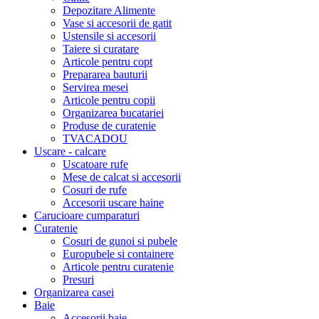
Depozitare Alimente
Vase si accesorii de gatit
Ustensile si accesorii
Taiere si curatare
Articole pentru copt
Prepararea bauturii
Servirea mesei
Articole pentru copii
Organizarea bucatariei
Produse de curatenie
TVACADOU
Uscare - calcare
Uscatoare rufe
Mese de calcat si accesorii
Cosuri de rufe
Accesorii uscare haine
Carucioare cumparaturi
Curatenie
Cosuri de gunoi si pubele
Europubele si containere
Articole pentru curatenie
Presuri
Organizarea casei
Baie
Accesorii baie