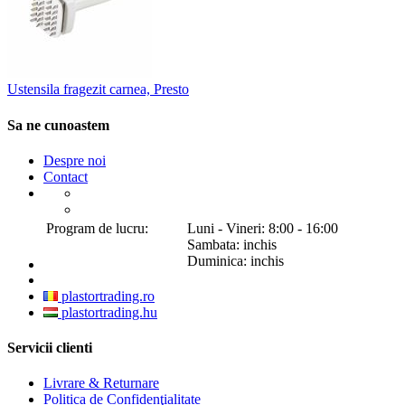
Ustensila fragezit carnea, Presto
Sa ne cunoastem
Despre noi
Contact
Program de lucru:
Luni - Vineri: 8:00 - 16:00
Sambata: inchis
Duminica: inchis
plastortrading.ro
plastortrading.hu
Servicii clienti
Livrare & Returnare
Politica de Confidenţialitate