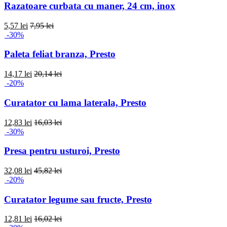
Razatoare curbata cu maner, 24 cm, inox
5,57 lei
7,95 lei
-30%
Paleta feliat branza, Presto
14,17 lei
20,14 lei
-20%
Curatator cu lama laterala, Presto
12,83 lei
16,03 lei
-30%
Presa pentru usturoi, Presto
32,08 lei
45,82 lei
-20%
Curatator legume sau fructe, Presto
12,81 lei
16,02 lei