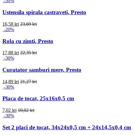
-30%
Ustensila spirala castraveti, Presto
16,58 lei
23,69 lei
-20%
Rola cu zimti, Presto
17,88 lei
22,35 lei
-30%
Curatator samburi mere, Presto
14,89 lei
21,27 lei
-30%
Placa de tocat, 25x16x0,5 cm
7,02 lei
10,02 lei
-30%
Set 2 placi de tocat, 34x24x0,5 cm + 24x14,5x0,4 cm