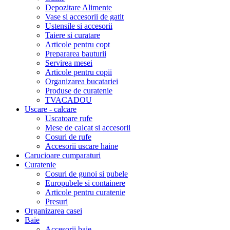
Depozitare Alimente
Vase si accesorii de gatit
Ustensile si accesorii
Taiere si curatare
Articole pentru copt
Prepararea bauturii
Servirea mesei
Articole pentru copii
Organizarea bucatariei
Produse de curatenie
TVACADOU
Uscare - calcare
Uscatoare rufe
Mese de calcat si accesorii
Cosuri de rufe
Accesorii uscare haine
Carucioare cumparaturi
Curatenie
Cosuri de gunoi si pubele
Europubele si containere
Articole pentru curatenie
Presuri
Organizarea casei
Baie
Accesorii baie