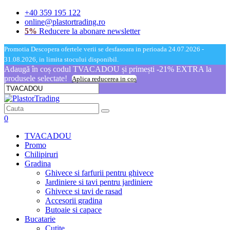
+40 359 195 122
online@plastortrading.ro
5%
Reducere la abonare newsletter
Promotia Descopera ofertele verii se desfasoara in perioada 24.07.2026 -
31.08.2026, in limita stocului disponibil.
Adaugă în coș codul TVACADOU și primești -21% EXTRA la
produsele selectate!
Aplica reducerea in cos
0
TVACADOU
Promo
Chilipiruri
Gradina
Ghivece si farfurii pentru ghivece
Jardiniere si tavi pentru jardiniere
Ghivece si tavi de rasad
Accesorii gradina
Butoaie si capace
Bucatarie
Cutite