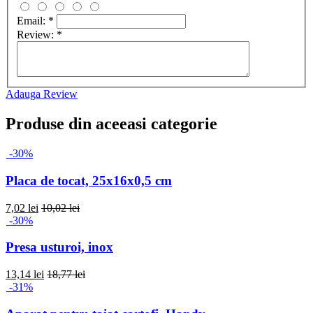
Email:
*
Review:
*
Adauga Review
Produse din aceeasi categorie
-30%
Placa de tocat, 25x16x0,5 cm
7,02 lei
10,02 lei
-30%
Presa usturoi, inox
13,14 lei
18,77 lei
-31%