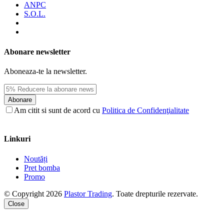
ANPC
S.O.L.
Abonare newsletter
Aboneaza-te la newsletter.
Abonare
Am citit si sunt de acord cu
Politica de Confidenţialitate
Linkuri
Noutăți
Pret bomba
Promo
© Copyright 2026
Plastor Trading
. Toate drepturile rezervate.
Close