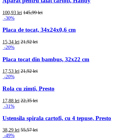
Aparat pentru taiat cartofi, Handy
100,93 lei
145,99 lei
-30%
Placa de tocat, 34x24x0,6 cm
15,34 lei
21,92 lei
-20%
Placa tocat din bambus, 32x22 cm
17,53 lei
21,92 lei
-20%
Rola cu zimti, Presto
17,88 lei
22,35 lei
-31%
Ustensila spirala cartofi, cu 4 tepuse, Presto
38,29 lei
55,57 lei
-49%