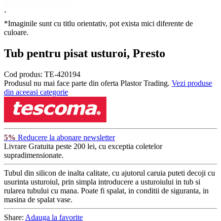
`
*Imaginile sunt cu titlu orientativ, pot exista mici diferente de
culoare.
Tub pentru pisat usturoi, Presto
Cod produs:
TE-420194
Produsul nu mai face parte din oferta Plastor Trading.
Vezi produse
din aceeasi categorie
5%
Reducere la abonare newsletter
Livrare Gratuita
peste 200 lei, cu exceptia coletelor
supradimensionate.
Tubul din silicon de inalta calitate, cu ajutorul caruia puteti decoji cu
usurinta usturoiul, prin simpla introducere a usturoiului in tub si
rularea tubului cu mana. Poate fi spalat, in conditii de siguranta, in
masina de spalat vase.
Share:
Adauga la favorite