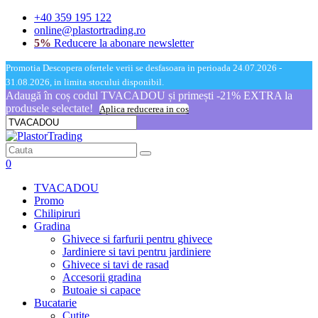
+40 359 195 122
online@plastortrading.ro
5%
Reducere la abonare newsletter
Promotia Descopera ofertele verii se desfasoara in perioada 24.07.2026 -
31.08.2026, in limita stocului disponibil.
Adaugă în coș codul TVACADOU și primești -21% EXTRA la
produsele selectate!
Aplica reducerea in cos
0
TVACADOU
Promo
Chilipiruri
Gradina
Ghivece si farfurii pentru ghivece
Jardiniere si tavi pentru jardiniere
Ghivece si tavi de rasad
Accesorii gradina
Butoaie si capace
Bucatarie
Cutite