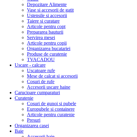
Depozitare Alimente
Vase si accesorii de gatit
Ustensile si accesorii
Taiere si curatare
Articole pentru copt
Prepararea bauturii
Servirea mesei
Articole pentru copii
Organizarea bucatariei
Produse de curatenie
TVACADOU
Uscare - calcare
Uscatoare rufe
Mese de calcat si accesorii
Cosuri de rufe
Accesorii uscare haine
Carucioare cumparaturi
Curatenie
Cosuri de gunoi si pubele
Europubele si containere
Articole pentru curatenie
Presuri
Organizarea casei
Baie
Accesorii baie