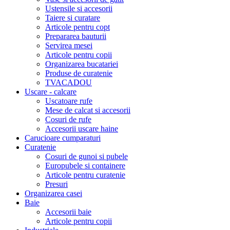
Ustensile si accesorii
Taiere si curatare
Articole pentru copt
Prepararea bauturii
Servirea mesei
Articole pentru copii
Organizarea bucatariei
Produse de curatenie
TVACADOU
Uscare - calcare
Uscatoare rufe
Mese de calcat si accesorii
Cosuri de rufe
Accesorii uscare haine
Carucioare cumparaturi
Curatenie
Cosuri de gunoi si pubele
Europubele si containere
Articole pentru curatenie
Presuri
Organizarea casei
Baie
Accesorii baie
Articole pentru copii