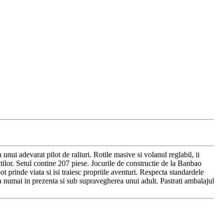
unui adevarat pilot de raliuri. Rotile masive si volanul reglabil, ii
cutilor. Setul contine 207 piese. Jocurile de constructie de la Banbao
ot prinde viata si isi traiesc propriile aventuri. Respecta standardele
za numai in prezenta si sub supravegherea unui adult. Pastrati ambalajul