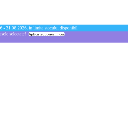
 - 31.08.2026, in limita stocului disponibil.
ele selectate!
Aplica reducerea in cos