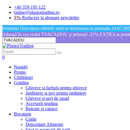
+40 359 195 122
online@plastortrading.ro
5%
Reducere la abonare newsletter
Promotia Descopera ofertele verii se desfasoara in perioada 24.07.2026
Adaugă în coș codul TVACADOU și primești -21% EXTRA la produs
0
Noutăți
Promo
Chilipiruri
Gradina
Ghivece si farfurii pentru ghivece
Jardiniere si tavi pentru jardiniere
Ghivece si tavi de rasad
Accesorii gradina
Butoaie si capace
Bucatarie
Cutite
Depozitare Alimente
Vase si accesorii de gatit