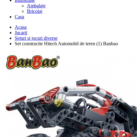
Industriale
Ambalaje
Bricolaj
Casa
Acasa
Jucarii
Seturi si jocuri diverse
Set constructie Hitech Automobil de teren (1) Banbao