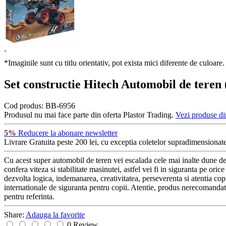
`
*Imaginile sunt cu titlu orientativ, pot exista mici diferente de culoare.
Set constructie Hitech Automobil de teren
Cod produs:
BB-6956
Produsul nu mai face parte din oferta Plastor Trading.
Vezi produse di
5%
Reducere la abonare newsletter
Livrare Gratuita
peste 200 lei, cu exceptia coletelor supradimensionate
Cu acest super automobil de teren vei escalada cele mai inalte dune de ni
confera viteza si stabilitate masinutei, astfel vei fi in siguranta pe ori
dezvolta logica, indemanarea, creativitatea, perseverenta si atentia copii
internationale de siguranta pentru copii. Atentie, produs nerecomandat 
pentru referinta.
Share:
Adauga la favorite
0 Review