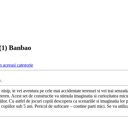
 (1) Banbao
n aceeasi categorie
.
sip, te vei aventura pe cele mai accidentate terenuri si vei trai senzatia 
ce teren. Acest set de constructie va stimula imaginatia si curiozitatea mi
lor. Cu astfel de jocuri copiii descopera ca scenariile si imaginatia lor p
copiilor sub 5 ani. Pericol de sufocare – contine parti mici. Se va utili