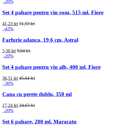
-20%
Set 4 pahare pentru vin rosu, 515 ml, Fiore
41,23 lei
51,53 lei
-43%
Farfurie adanca, 19,6 cm, Astral
5,50 lei
9,64 lei
-20%
Set 4 pahare pentru vin alb, 400 ml, Fiore
36,51 lei
45,64 lei
-30%
Cana cu perete dublu, 350 ml
17,24 lei
24,63 lei
-20%
Set 6 pahare, 280 ml, Maracatu