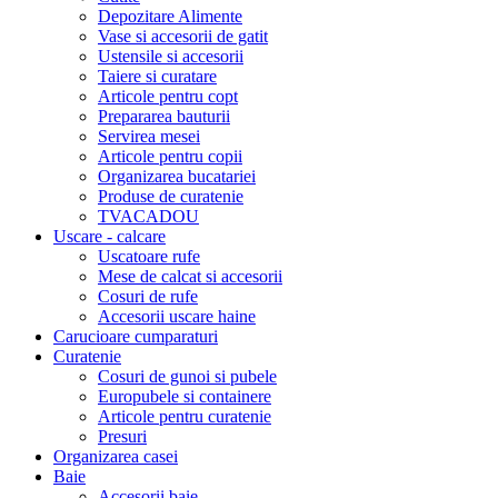
Depozitare Alimente
Vase si accesorii de gatit
Ustensile si accesorii
Taiere si curatare
Articole pentru copt
Prepararea bauturii
Servirea mesei
Articole pentru copii
Organizarea bucatariei
Produse de curatenie
TVACADOU
Uscare - calcare
Uscatoare rufe
Mese de calcat si accesorii
Cosuri de rufe
Accesorii uscare haine
Carucioare cumparaturi
Curatenie
Cosuri de gunoi si pubele
Europubele si containere
Articole pentru curatenie
Presuri
Organizarea casei
Baie
Accesorii baie