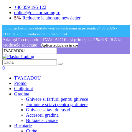
+40 359 195 122
online@plastortrading.ro
5%
Reducere la abonare newsletter
Promotia Descopera ofertele verii se desfasoara in perioada 24.07.2026 -
31.08.2026, in limita stocului disponibil.
Adaugă în coș codul TVACADOU și primești -21% EXTRA la
produsele selectate!
Aplica reducerea in cos
0
TVACADOU
Promo
Chilipiruri
Gradina
Ghivece si farfurii pentru ghivece
Jardiniere si tavi pentru jardiniere
Ghivece si tavi de rasad
Accesorii gradina
Butoaie si capace
Bucatarie
Cutite