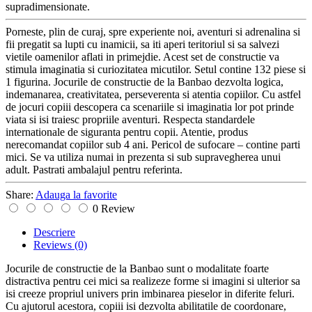
supradimensionate.
Porneste, plin de curaj, spre experiente noi, aventuri si adrenalina si
fii pregatit sa lupti cu inamicii, sa iti aperi teritoriul si sa salvezi
vietile oamenilor aflati in primejdie. Acest set de constructie va
stimula imaginatia si curiozitatea micutilor. Setul contine 132 piese si
1 figurina. Jocurile de constructie de la Banbao dezvolta logica,
indemanarea, creativitatea, perseverenta si atentia copiilor. Cu astfel
de jocuri copiii descopera ca scenariile si imaginatia lor pot prinde
viata si isi traiesc propriile aventuri. Respecta standardele
internationale de siguranta pentru copii. Atentie, produs
nerecomandat copiilor sub 4 ani. Pericol de sufocare – contine parti
mici. Se va utiliza numai in prezenta si sub supravegherea unui
adult. Pastrati ambalajul pentru referinta.
Share:
Adauga la favorite
0 Review
Descriere
Reviews
(0)
Jocurile de constructie de la Banbao sunt o modalitate foarte
distractiva pentru cei mici sa realizeze forme si imagini si ulterior sa
isi creeze propriul univers prin imbinarea pieselor in diferite feluri.
Cu ajutorul acestora, copiii isi dezvolta abilitatile de coordonare,