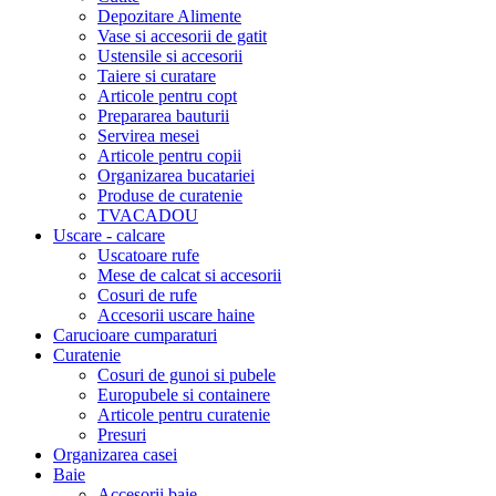
Depozitare Alimente
Vase si accesorii de gatit
Ustensile si accesorii
Taiere si curatare
Articole pentru copt
Prepararea bauturii
Servirea mesei
Articole pentru copii
Organizarea bucatariei
Produse de curatenie
TVACADOU
Uscare - calcare
Uscatoare rufe
Mese de calcat si accesorii
Cosuri de rufe
Accesorii uscare haine
Carucioare cumparaturi
Curatenie
Cosuri de gunoi si pubele
Europubele si containere
Articole pentru curatenie
Presuri
Organizarea casei
Baie
Accesorii baie