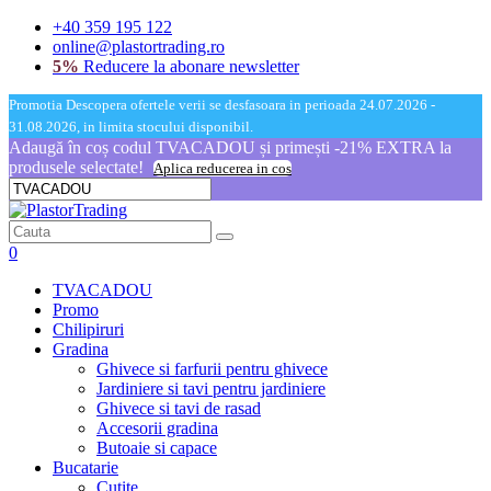
+40 359 195 122
online@plastortrading.ro
5%
Reducere la abonare newsletter
Promotia Descopera ofertele verii se desfasoara in perioada 24.07.2026 -
31.08.2026, in limita stocului disponibil.
Adaugă în coș codul TVACADOU și primești -21% EXTRA la
produsele selectate!
Aplica reducerea in cos
0
TVACADOU
Promo
Chilipiruri
Gradina
Ghivece si farfurii pentru ghivece
Jardiniere si tavi pentru jardiniere
Ghivece si tavi de rasad
Accesorii gradina
Butoaie si capace
Bucatarie
Cutite