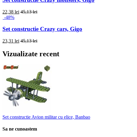
22,38 lei
45,13 lei
-48%
Set constructie Crazy cars, Gigo
23,31 lei
45,13 lei
Vizualizate recent
Set constructie Avion militar cu elice, Banbao
Sa ne cunoastem