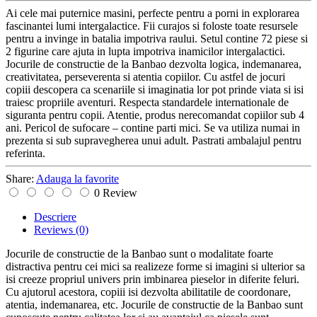
Ai cele mai puternice masini, perfecte pentru a porni in explorarea
fascinantei lumi intergalactice. Fii curajos si foloste toate resursele
pentru a invinge in batalia impotriva raului. Setul contine 72 piese si
2 figurine care ajuta in lupta impotriva inamicilor intergalactici.
Jocurile de constructie de la Banbao dezvolta logica, indemanarea,
creativitatea, perseverenta si atentia copiilor. Cu astfel de jocuri
copiii descopera ca scenariile si imaginatia lor pot prinde viata si isi
traiesc propriile aventuri. Respecta standardele internationale de
siguranta pentru copii. Atentie, produs nerecomandat copiilor sub 4
ani. Pericol de sufocare – contine parti mici. Se va utiliza numai in
prezenta si sub supravegherea unui adult. Pastrati ambalajul pentru
referinta.
Share:
Adauga la favorite
0 Review
Descriere
Reviews
(0)
Jocurile de constructie de la Banbao sunt o modalitate foarte
distractiva pentru cei mici sa realizeze forme si imagini si ulterior sa
isi creeze propriul univers prin imbinarea pieselor in diferite feluri.
Cu ajutorul acestora, copiii isi dezvolta abilitatile de coordonare,
atentia, indemanarea, etc. Jocurile de constructie de la Banbao sunt