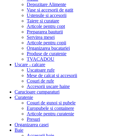
Depozitare Alimente
Vase si accesorii de gatit
Ustensile si accesorii
Taiere si curatare
Articole pentru copt
Prepararea bauturii
Servirea mesei
Articole pentru copii
Organizarea bucatariei
Produse de curatenie
TVACADOU
Uscare - calcare
Uscatoare rufe
Mese de calcat si accesorii
Cosuri de rufe
Accesorii uscare haine
Carucioare cumparaturi
Curatenie
Cosuri de gunoi si pubele
Europubele si containere
Articole pentru curatenie
Presuri
Organizarea casei
Baie
Accesorii baie