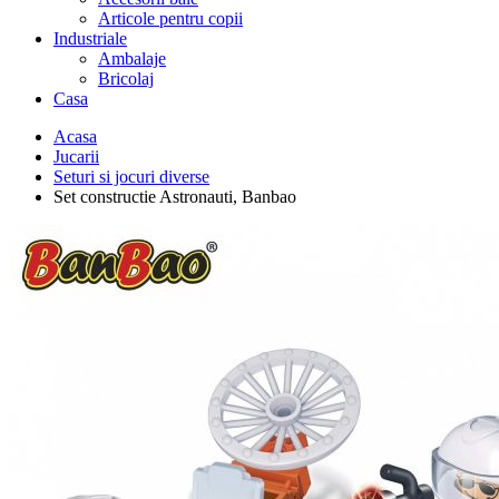
Articole pentru copii
Industriale
Ambalaje
Bricolaj
Casa
Acasa
Jucarii
Seturi si jocuri diverse
Set constructie Astronauti, Banbao