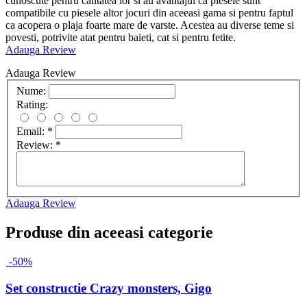
cunoscute pentru calitatea lor si au avantajul ca piesele sunt
compatibile cu piesele altor jocuri din aceeasi gama si pentru faptul
ca acopera o plaja foarte mare de varste. Acestea au diverse teme si
povesti, potrivite atat pentru baieti, cat si pentru fetite.
Adauga Review
Adauga Review
Nume:
Rating:
Email:
*
Review:
*
Adauga Review
Produse din aceeasi categorie
-50%
Set constructie Crazy monsters, Gigo