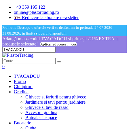
+40 359 195 122
online@plastortrading.ro
5%
Reducere la abonare newsletter
Promotia Descopera ofertele verii se desfasoara in perioada 24.07.2026 -
31.08.2026, in limita stocului disponibil.
Adaugă în coș codul TVACADOU și primești -21% EXTRA la
produsele selectate!
Aplica reducerea in cos
0
TVACADOU
Promo
Chilipiruri
Gradina
Ghivece si farfurii pentru ghivece
Jardiniere si tavi pentru jardiniere
Ghivece si tavi de rasad
Accesorii gradina
Butoaie si capace
Bucatarie
Cutite