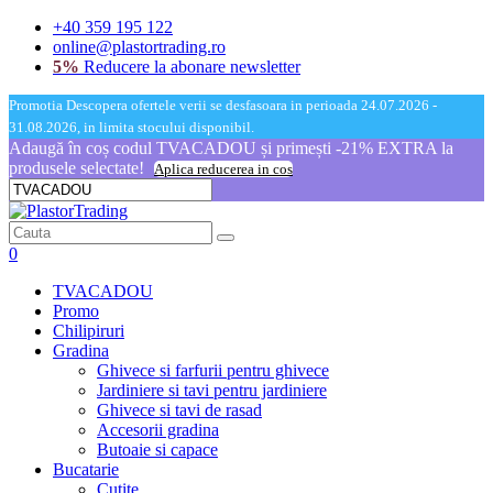
+40 359 195 122
online@plastortrading.ro
5%
Reducere la abonare newsletter
Promotia Descopera ofertele verii se desfasoara in perioada 24.07.2026 -
31.08.2026, in limita stocului disponibil.
Adaugă în coș codul TVACADOU și primești -21% EXTRA la
produsele selectate!
Aplica reducerea in cos
0
TVACADOU
Promo
Chilipiruri
Gradina
Ghivece si farfurii pentru ghivece
Jardiniere si tavi pentru jardiniere
Ghivece si tavi de rasad
Accesorii gradina
Butoaie si capace
Bucatarie
Cutite