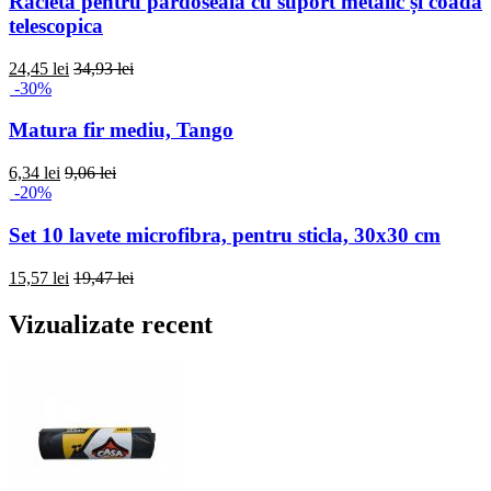
Racleta pentru pardoseala cu suport metalic și coada
telescopica
24,45 lei
34,93 lei
-30%
Matura fir mediu, Tango
6,34 lei
9,06 lei
-20%
Set 10 lavete microfibra, pentru sticla, 30x30 cm
15,57 lei
19,47 lei
Vizualizate recent