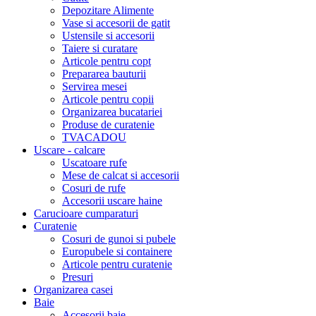
Depozitare Alimente
Vase si accesorii de gatit
Ustensile si accesorii
Taiere si curatare
Articole pentru copt
Prepararea bauturii
Servirea mesei
Articole pentru copii
Organizarea bucatariei
Produse de curatenie
TVACADOU
Uscare - calcare
Uscatoare rufe
Mese de calcat si accesorii
Cosuri de rufe
Accesorii uscare haine
Carucioare cumparaturi
Curatenie
Cosuri de gunoi si pubele
Europubele si containere
Articole pentru curatenie
Presuri
Organizarea casei
Baie
Accesorii baie