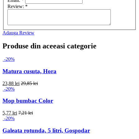
Email:
*
Review:
*
Adauga Review
Produse din aceeasi categorie
-20%
Matura cusuta, Hora
23,88 lei
29,85 lei
-20%
Mop bumbac Color
5,77 lei
7,21 lei
-20%
Galeata rotunda, 5 litri, Gospodar