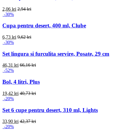
2,06 lei
2,94 lei
-30%
Cupa pentru desert, 400 ml, Clube
6,73 lei
9,62 lei
-30%
Set lingura si furculita servire, Posate, 29 cm
46,31 lei
66,16 lei
-52%
Bol, 4 litri, Plus
19,42 lei
40,73 lei
-20%
Set 6 cupe pentru desert, 310 ml, Lights
33,90 lei
42,37 lei
-20%