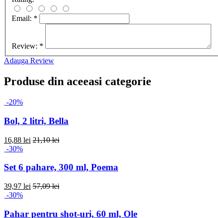
Email:
*
Review:
*
Adauga Review
Produse din aceeasi categorie
-20%
Bol, 2 litri, Bella
16,88 lei
21,10 lei
-30%
Set 6 pahare, 300 ml, Poema
39,97 lei
57,09 lei
-30%
Pahar pentru shot-uri, 60 ml, Ole