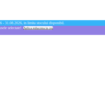
 - 31.08.2026, in limita stocului disponibil.
ele selectate!
Aplica reducerea in cos