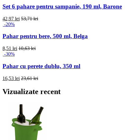
Set 6 pahare pentru sampanie, 190 ml, Barone
42,97 lei
53,71 lei
-20%
Pahar pentru bere, 500 ml, Belga
8,51 lei
10,63 lei
-30%
Pahar cu perete dublu, 350 ml
16,53 lei
23,61 lei
Vizualizate recent