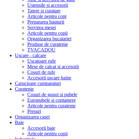
Ustensile si accesorii
Taiere si curatare
Articole pentru copt
Prepararea bauturii
Servirea mesei
Articole pentru copii
Organizarea bucatariei
Produse de curatenie
TVACADOU
Uscare - calcare
Uscatoare rufe
Mese de calcat si accesorii
Cosuri de rufe
Accesorii uscare haine
Carucioare cumparaturi
Curatenie
Cosuri de gunoi si pubele
Europubele si containere
Articole pentru curatenie
Presuri
Organizarea casei
Baie
Accesorii baie
Articole pentru copii