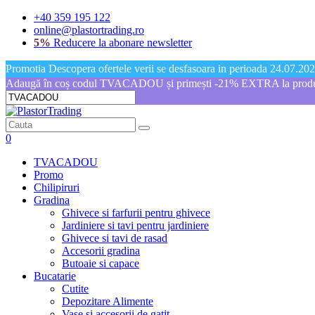
+40 359 195 122
online@plastortrading.ro
5%
Reducere la abonare newsletter
Promotia Descopera ofertele verii se desfasoara in perioada 24.07.2026
Adaugă în coș codul TVACADOU și primești -21% EXTRA la produs
0
TVACADOU
Promo
Chilipiruri
Gradina
Ghivece si farfurii pentru ghivece
Jardiniere si tavi pentru jardiniere
Ghivece si tavi de rasad
Accesorii gradina
Butoaie si capace
Bucatarie
Cutite
Depozitare Alimente
Vase si accesorii de gatit