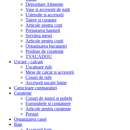
Depozitare Alimente
Vase si accesorii de gatit
Ustensile si accesorii
Taiere si curatare
Articole pentru copt
Prepararea bauturii
Servirea mesei
Articole pentru copii
Organizarea bucatariei
Produse de curatenie
TVACADOU
Uscare - calcare
Uscatoare rufe
Mese de calcat si accesorii
Cosuri de rufe
Accesorii uscare haine
Carucioare cumparaturi
Curatenie
Cosuri de gunoi si pubele
Europubele si containere
Articole pentru curatenie
Presuri
Organizarea casei
Baie
Accesorii baie