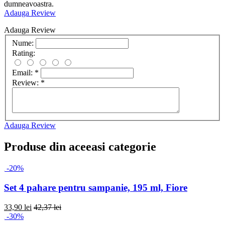
dumneavoastra.
Adauga Review
Adauga Review
Nume:
Rating:
Email:
*
Review:
*
Adauga Review
Produse din aceeasi categorie
-20%
Set 4 pahare pentru sampanie, 195 ml, Fiore
33,90 lei
42,37 lei
-30%