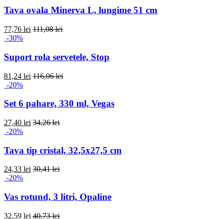
Tava ovala Minerva L, lungime 51 cm
77,76 lei
111,08 lei
-30%
Suport rola servetele, Stop
81,24 lei
116,06 lei
-20%
Set 6 pahare, 330 ml, Vegas
27,40 lei
34,26 lei
-20%
Tava tip cristal, 32,5x27,5 cm
24,33 lei
30,41 lei
-20%
Vas rotund, 3 litri, Opaline
32,59 lei
40,73 lei