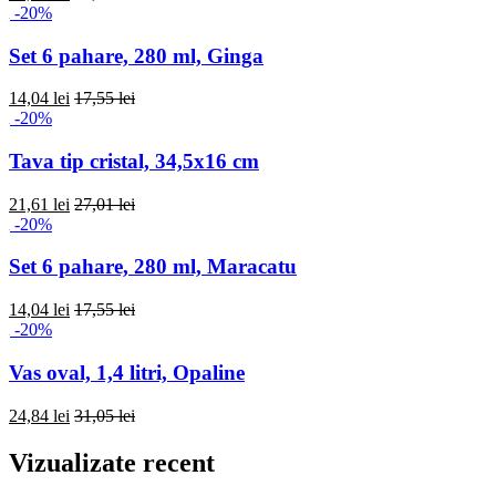
-20%
Set 6 pahare, 280 ml, Ginga
14,04 lei
17,55 lei
-20%
Tava tip cristal, 34,5x16 cm
21,61 lei
27,01 lei
-20%
Set 6 pahare, 280 ml, Maracatu
14,04 lei
17,55 lei
-20%
Vas oval, 1,4 litri, Opaline
24,84 lei
31,05 lei
Vizualizate recent