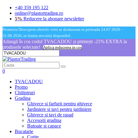
+40 359 195 122
online@plastortrading.ro
5%
Reducere la abonare newsletter
Promotia Descopera ofertele verii se desfasoara in perioada 24.07.2026 -
31.08.2026, in limita stocului disponibil.
Adaugă în coș codul TVACADOU și primești -21% EXTRA la
produsele selectate!
Aplica reducerea in cos
0
TVACADOU
Promo
Chilipiruri
Gradina
Ghivece si farfurii pentru ghivece
Jardiniere si tavi pentru jardiniere
Ghivece si tavi de rasad
Accesorii gradina
Butoaie si capace
Bucatarie
Cutite